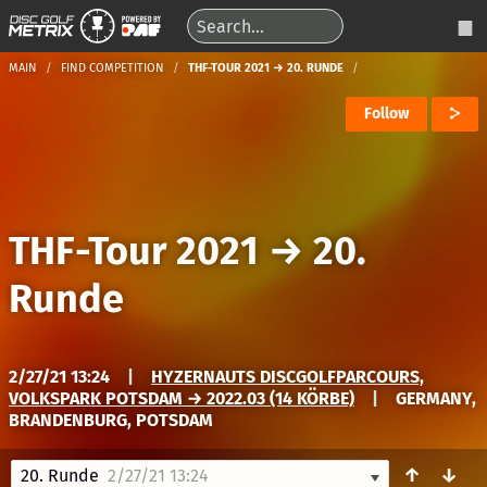
MAIN
FIND COMPETITION
THF-TOUR 2021 → 20. RUNDE
Follow
THF-Tour 2021
→
20.
Runde
2/27/21 13:24
|
HYZERNAUTS DISCGOLFPARCOURS,
VOLKSPARK POTSDAM → 2022.03 (14 KÖRBE)
|
GERMANY,
BRANDENBURG, POTSDAM
↑
↓
20. Runde
2/27/21 13:24