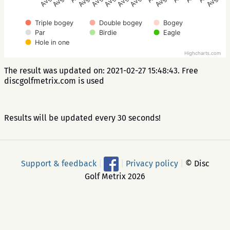
Triple bogey
Double bogey
Bogey
Par
Birdie
Eagle
Hole in one
Highcharts.com
The result was updated on: 2021-02-27 15:48:43. Free
discgolfmetrix.com is used
Results will be updated every 30 seconds!
Support & feedback
|
|
Privacy policy
|
© Disc
Golf Metrix 2026