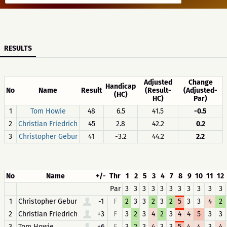
RESULTS
Adjusted
Change
Handicap
No
Name
Result
(Result-
(Adjusted-
(HC)
HC)
Par)
1
Tom Howie
48
6.5
41.5
-0.5
2
Christian Friedrich
45
2.8
42.2
0.2
3
Christopher Gebur
41
-3.2
44.2
2.2
No
Name
+/-
Thr
1
2
5
3
4
7
8
9
10
11
12
Par
3
3
3
3
3
3
3
3
3
3
3
1
Christopher Gebur
-1
F
2
3
3
2
3
2
5
3
3
4
2
2
Christian Friedrich
+3
F
3
2
3
4
2
3
4
4
5
3
3
3
Tom Howie
+6
F
3
2
3
4
3
3
5
4
4
3
4