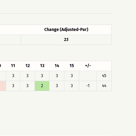
Change (Adjusted-Par)
2.1
0
11
12
13
14
15
+/-
3
3
3
3
3
45
3
3
2
3
3
-1
44