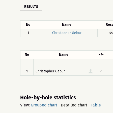
RESULTS
No
Name
Resu
1
Christopher Gebur
44
No
Name
+/-
1
Christopher Gebur
-1
Hole-by-hole statistics
View:
Grouped chart
|
Detailed chart
|
Table