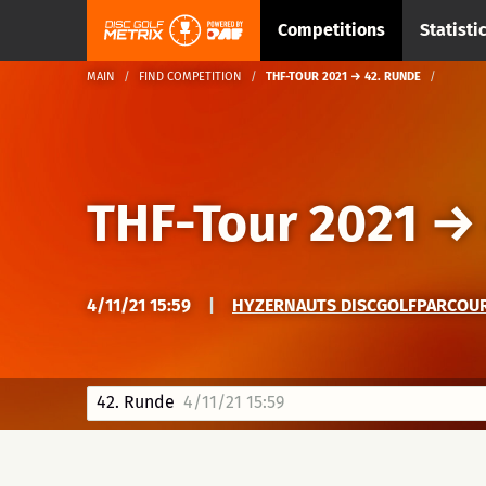
Competitions
Statisti
MAIN
FIND COMPETITION
THF-TOUR 2021 → 42. RUNDE
THF-Tour 2021
4/11/21 15:59
|
HYZERNAUTS DISCGOLFPARCOURS
42. Runde
4/11/21 15:59