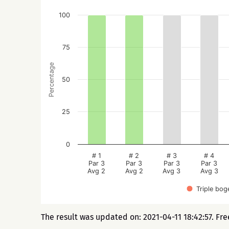
100
75
Percentage
50
25
0
# 1
# 2
# 3
# 4
Par 3
Par 3
Par 3
Par 3
Avg 2
Avg 2
Avg 3
Avg 3
Triple bog
The result was updated on: 2021-04-11 18:42:57. Fr