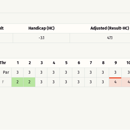
lt
Handicap (HC)
Adjusted (Result-HC)
-3.1
47.1
Thr
1
2
3
4
5
6
7
8
9
1
Par
3
3
3
3
3
3
3
3
3
3
F
2
2
3
3
3
3
3
3
4
4