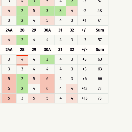
3
4
3
5
4
2
-3
57
4
2
5
3
3
4
-2
58
3
2
4
5
4
3
+1
61
24A
28
29
30A
31
32
+/-
Sum
4
2
4
4
4
3
-3
57
24A
28
29
30A
31
32
+/-
Sum
3
4
4
3
4
3
+3
63
3
3
4
4
4
3
+3
63
5
2
5
6
4
3
+6
66
5
2
4
6
4
4
+13
73
5
3
5
5
4
4
+13
73