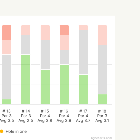
# 13
# 14
# 15
# 16
# 17
# 18
Par 3
Par 3
Par 4
Par 4
Par 4
Par 3
Avg 3.5
Avg 2.5
Avg 3.8
Avg 3.9
Avg 3.7
Avg 3.1
Hole in one
Highcharts.com