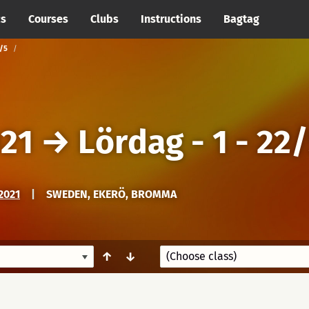
cs
Courses
Clubs
Instructions
Bagtag
/5
021
→
Lördag - 1 - 22
2021
|
SWEDEN, EKERÖ, BROMMA
↑
↓