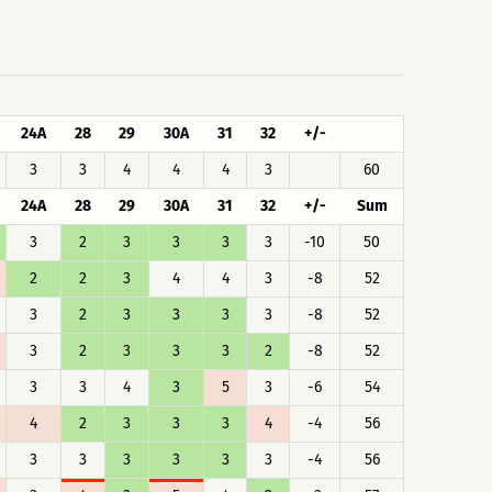
24A
28
29
30A
31
32
+/-
3
3
4
4
4
3
60
24A
28
29
30A
31
32
+/-
Sum
3
2
3
3
3
3
-10
50
2
2
3
4
4
3
-8
52
3
2
3
3
3
3
-8
52
3
2
3
3
3
2
-8
52
3
3
4
3
5
3
-6
54
4
2
3
3
3
4
-4
56
3
3
3
3
3
3
-4
56