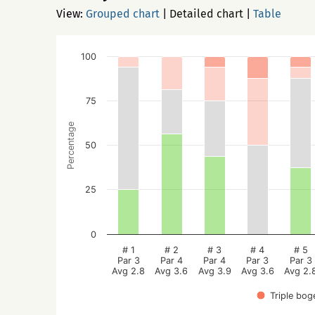
View:
Grouped chart
|
Detailed chart
|
Table
100
75
Percentage
50
25
0
# 1
# 2
# 3
# 4
# 5
Par 3
Par 4
Par 4
Par 3
Par 3
Avg 2.8
Avg 3.6
Avg 3.9
Avg 3.6
Avg 2.
Triple bog