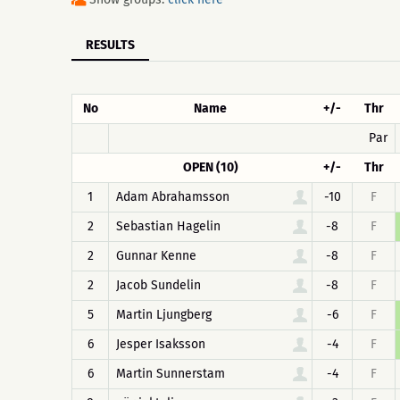
RESULTS
No
Name
+/-
Thr
Par
OPEN (10)
+/-
Thr
1
Adam Abrahamsson
-10
F
2
Sebastian Hagelin
-8
F
2
Gunnar Kenne
-8
F
2
Jacob Sundelin
-8
F
5
Martin Ljungberg
-6
F
6
Jesper Isaksson
-4
F
6
Martin Sunnerstam
-4
F