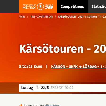
Competitions
Statisti
MAIN
FIND COMPETITION
KÄRSÖTOUREN - 2021 → LÖRDAG - 1 - 22
Kärsötouren - 2
5/22/21 10:00
|
KÄRSÖN - SKFK → LÖRDAG - 1 - 
Lördag - 1 - 22/5
5/22/21 10:00
Show groups:
click here