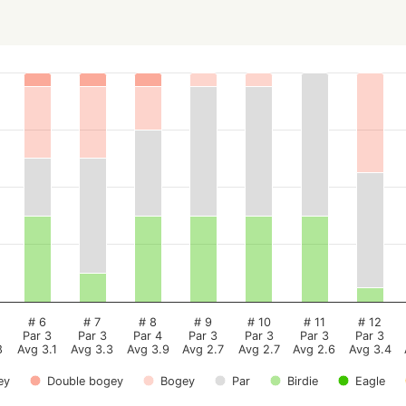
# 6
# 7
# 8
# 9
# 10
# 11
# 12
Par 3
Par 3
Par 4
Par 3
Par 3
Par 3
Par 3
8
Avg 3.1
Avg 3.3
Avg 3.9
Avg 2.7
Avg 2.7
Avg 2.6
Avg 3.4
ey
Double bogey
Bogey
Par
Birdie
Eagle