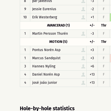
8
pär jaktelius
-3
F
9
Jessie Eurenius
-2
F
10
Erik Westerberg
+1
F
AVANCERAD (1)
+/-
Thr
1
Martin Persson Thurén
-3
F
MOTION (5)
+/-
Thr
1
Pontus Norén Asp
+3
F
1
Marcus Sandquist
+3
F
3
Hannes Nyling
+6
F
4
Daniel Norén Asp
+13
F
4
josé joão junior
+13
F
Hole-by-hole statistics