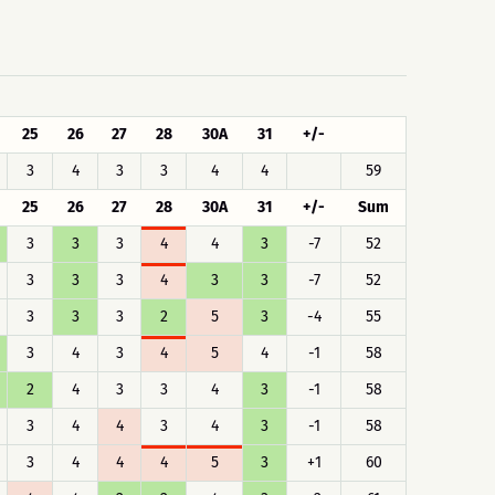
25
26
27
28
30A
31
+/-
3
4
3
3
4
4
59
25
26
27
28
30A
31
+/-
Sum
3
3
3
4
4
3
-7
52
3
3
3
4
3
3
-7
52
3
3
3
2
5
3
-4
55
3
4
3
4
5
4
-1
58
2
4
3
3
4
3
-1
58
3
4
4
3
4
3
-1
58
3
4
4
4
5
3
+1
60