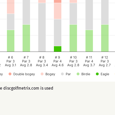
# 6
# 7
# 8
# 9
# 10
# 11
# 12
Par 3
Par 3
Par 3
Par 4
Par 3
Par 4
Par 3
2
Avg 3.1
Avg 2.8
Avg 3.4
Avg 4.6
Avg 2.8
Avg 3.7
Avg 2.7
ey
Double bogey
Bogey
Par
Birdie
Eagle
ee discgolfmetrix.com is used