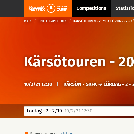
Competitions
Statisti
MAIN
FIND COMPETITION
KÄRSÖTOUREN - 2021 → LÖRDAG - 2 - 2/
Kärsötouren - 2
10/2/21 12:30
|
KÄRSÖN - SKFK → LÖRDAG - 2 - 
Lördag - 2 - 2/10
10/2/21 12:30
Show groups:
click here