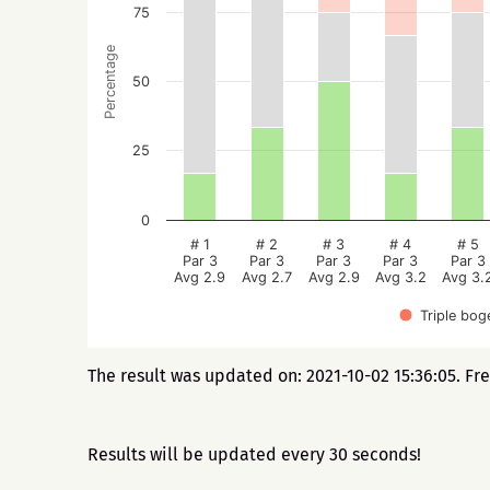
75
Percentage
50
25
0
# 1
# 2
# 3
# 4
# 5
Par 3
Par 3
Par 3
Par 3
Par 3
Avg 2.9
Avg 2.7
Avg 2.9
Avg 3.2
Avg 3.
Triple bog
The result was updated on: 2021-10-02 15:36:05. Fr
Results will be updated every 30 seconds!