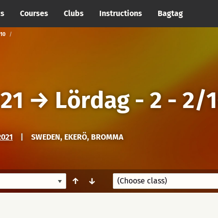
cs
Courses
Clubs
Instructions
Bagtag
10
021
→
Lördag - 2 - 2/
2021
|
SWEDEN, EKERÖ, BROMMA
↑
↓