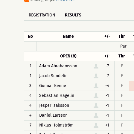
REGISTRATION
RESULTS
No
Name
+/-
Thr
Par
OPEN (8)
+/-
Thr
1
Adam Abrahamsson
-7
F
1
Jacob Sundelin
-7
F
3
Gunnar Kenne
-4
F
4
Sebastian Hagelin
-1
F
4
Jesper Isaksson
-1
F
4
Daniel Larsson
-1
F
7
Niklas Holmström
+1
F