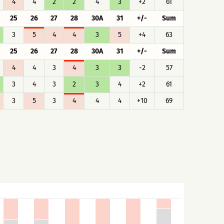
4
4
2
2
4
3
+2
61
25
26
27
28
30A
31
+/-
Sum
3
5
4
4
3
5
+4
63
25
26
27
28
30A
31
+/-
Sum
4
4
3
4
3
3
-2
57
3
4
3
2
3
4
+2
61
3
5
3
4
4
4
+10
69