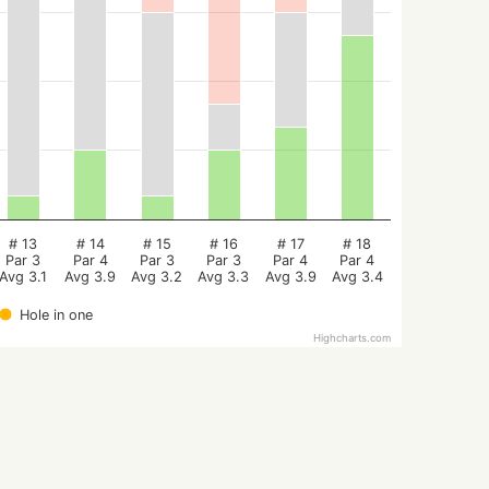
# 13
# 14
# 15
# 16
# 17
# 18
Par 3
Par 4
Par 3
Par 3
Par 4
Par 4
Avg 3.1
Avg 3.9
Avg 3.2
Avg 3.3
Avg 3.9
Avg 3.4
Hole in one
Highcharts.com