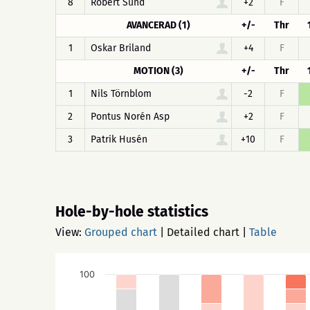
8
Robert Sund
+2
F
AVANCERAD (1)
+/-
Thr
1
Oskar Briland
+4
F
MOTION (3)
+/-
Thr
1
Nils Törnblom
-2
F
2
Pontus Norén Asp
+2
F
3
Patrik Husén
+10
F
Hole-by-hole statistics
View:
Grouped chart
|
Detailed chart
|
Table
100