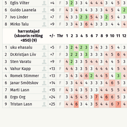
5
Eglis Vilter
+4
F
3
2
3
3
4
4
4
4
3
4
5
3
6
Guido Laanela
+6
F
4
3
4
3
4
3
3
3
4
5
4
2
7
Ivo Linder
+7
F
4
3
3
2
3
5
4
3
2
5
4
3
8
Mirko Talu
+9
F
3
3
4
3
6
4
3
3
3
4
4
4
harrastajad
(skoorin reiting
+/-
Thr
1
2
3
4
5
6
7
8
9
10
11
12
<850) (9)
1
uku ehasalu
+5
F
3
2
4
2
3
3
4
3
3
5
4
3
2
Dr.Kristjan Liiv
+7
F
3
2
2
3
3
3
3
3
4
5
6
4
3
Sten Varatu
+9
F
4
2
3
3
5
4
4
3
4
4
5
3
4
Vahur Kapp
+13
F
4
4
3
3
5
3
4
4
4
4
5
4
4
Romek Stimmer
+13
F
3
4
3
4
6
2
4
4
5
4
3
4
6
Janar Smõtskov
+14
F
3
3
4
4
4
3
3
3
4
6
5
3
7
Marti Lasn
+15
F
4
3
4
3
5
3
3
4
4
5
5
4
8
Ergo Org
+24
F
3
4
5
4
5
3
7
4
6
6
5
3
9
Tristan Lasn
+25
F
4
4
6
3
4
3
5
4
4
6
7
4