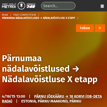
MAIN
FIND COMPETITION
PÄRNUMAA NÄDALAVÕISTLUSED → NÄDALAVÕISTLUSE X ETAPP
Follow
Pärnumaa
nädalavõistlused
→
Nädalavõistluse X etapp
4/19/15 13:00
|
PÄRNU JÕEKÄÄRU → 18 KORVI (OB-DETA
RADA)
|
ESTONIA, PÄRNU MAAKOND, PÄRNU