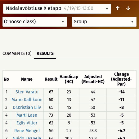
↑
↓
Nädalavõistluse X etapp
4/19/15 13:00
COMMENTS (0)
RESULTS
Change
Handicap
Adjusted
No
Name
Result
(Adjusted-
(HC)
(Result-HC)
Par)
1
Sten Varatu
67
23
44
-14
2
Mario Kallikorm
60
13
47
-11
3
Dr.Kristjan Liiv
65
15
50
-8
4
Marti Lasn
73
20
53
-5
4
Eglis Vilter
62
9
53
-5
6
Rene Mengel
56
2.7
53.3
-4.7
7
Guido Laanela
64
10.2
53.8
-4.2