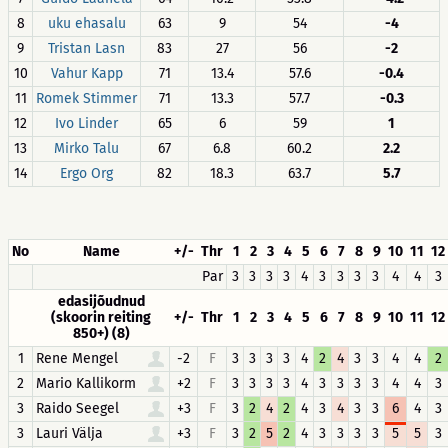
8
uku ehasalu
63
9
54
-4
9
Tristan Lasn
83
27
56
-2
10
Vahur Kapp
71
13.4
57.6
-0.4
11
Romek Stimmer
71
13.3
57.7
-0.3
12
Ivo Linder
65
6
59
1
13
Mirko Talu
67
6.8
60.2
2.2
14
Ergo Org
82
18.3
63.7
5.7
No
Name
+/-
Thr
1
2
3
4
5
6
7
8
9
10
11
12
Par
3
3
3
3
4
3
3
3
3
4
4
3
edasijõudnud
(skoorin reiting
+/-
Thr
1
2
3
4
5
6
7
8
9
10
11
12
850+) (8)
1
Rene Mengel
-2
F
3
3
3
3
4
2
4
3
3
4
4
2
2
Mario Kallikorm
+2
F
3
3
3
3
4
3
3
3
3
4
4
3
3
Raido Seegel
+3
F
3
2
4
2
4
3
4
3
3
6
4
3
3
Lauri Välja
+3
F
3
2
5
2
4
3
3
3
3
5
5
3