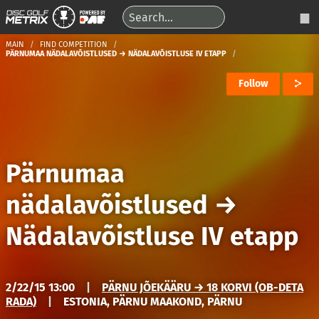
MAIN
FIND COMPETITION
PÄRNUMAA NÄDALAVÕISTLUSED → NÄDALAVÕISTLUSE IV ETAPP
Follow
Pärnumaa
nädalavõistlused
→
Nädalavõistluse IV etapp
2/22/15 13:00
|
PÄRNU JÕEKÄÄRU → 18 KORVI (OB-DETA
RADA)
|
ESTONIA, PÄRNU MAAKOND, PÄRNU