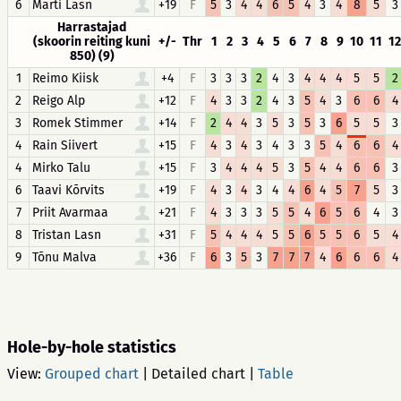
6
Marti Lasn
+19
F
5
3
4
4
6
5
4
3
4
8
5
3
Harrastajad
(skoorin reiting kuni
+/-
Thr
1
2
3
4
5
6
7
8
9
10
11
12
850) (9)
1
Reimo Kiisk
+4
F
3
3
3
2
4
3
4
4
4
5
5
2
2
Reigo Alp
+12
F
4
3
3
2
4
3
5
4
3
6
6
4
3
Romek Stimmer
+14
F
2
4
4
3
5
3
5
3
6
5
5
3
4
Rain Siivert
+15
F
4
3
4
3
4
3
3
5
4
6
6
4
4
Mirko Talu
+15
F
3
4
4
4
5
3
5
4
4
6
6
3
6
Taavi Kõrvits
+19
F
4
3
4
3
4
4
6
4
5
7
5
3
7
Priit Avarmaa
+21
F
4
3
3
3
5
5
4
6
5
6
4
3
8
Tristan Lasn
+31
F
5
4
4
4
5
5
6
5
5
6
5
4
9
Tõnu Malva
+36
F
6
3
5
3
7
7
7
4
6
6
6
4
Hole-by-hole statistics
View:
Grouped chart
|
Detailed chart
|
Table