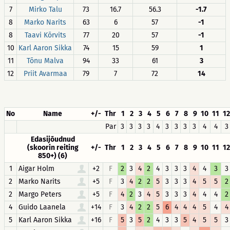
7
Mirko Talu
73
16.7
56.3
-1.7
8
Marko Narits
63
6
57
-1
8
Taavi Kõrvits
77
20
57
-1
10
Karl Aaron Sikka
74
15
59
1
11
Tõnu Malva
94
33
61
3
12
Priit Avarmaa
79
7
72
14
No
Name
+/-
Thr
1
2
3
4
5
6
7
8
9
10
11
12
Par
3
3
3
3
4
3
3
3
3
4
4
3
Edasijõudnud
(skoorin reiting
+/-
Thr
1
2
3
4
5
6
7
8
9
10
11
12
850+) (6)
1
Aigar Holm
+2
F
2
3
4
2
4
3
3
3
4
4
3
3
2
Marko Narits
+5
F
3
4
2
2
5
3
3
3
4
5
5
2
2
Margo Peters
+5
F
4
2
3
4
5
3
3
3
4
4
4
2
4
Guido Laanela
+14
F
3
4
2
2
5
6
4
4
4
5
4
4
5
Karl Aaron Sikka
+16
F
5
3
5
2
4
3
3
5
4
5
5
3