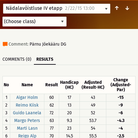
↑
↓
Nädalavõistluse IV etapp
2/22/15 13:00
Comment:
Pärnu Jõekääru DG
COMMENTS (0)
RESULTS
Change
Handicap
Adjusted
No
Name
Result
(Adjusted-
(HC)
(Result-HC)
Par)
1
Aigar Holm
60
17
43
-15
2
Reimo Kiisk
62
13
49
-9
3
Guido Laanela
72
20
52
-6
4
Margo Peters
63
9.3
53.7
-4.3
5
Marti Lasn
77
23
54
-4
6
Reigo Alp
70
14.5
55.5
-2.5