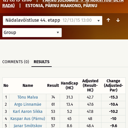
RADA)
|
ESTONIA, PÄRNU MAAKOND, PÄRNU
↑
↓
Nädalavõistluse 44. etapp
12/13/15 13:00
COMMENTS (0)
RESULTS
Adjusted
Change
Handicap
No
Name
Result
(Result-
(Adjusted-
(HC)
HC)
Par)
1
Tõnu Malva
74
31.3
42.7
-15.3
2
Argo Linnamäe
61
13.4
47.6
-10.4
3
Karl Aaron Sikka
53
5.2
47.8
-10.2
4
Kaspar Aus (Pärnu)
93
45
48
-10
5
Janar Smõtskov
57
8.6
48.4
-9.6