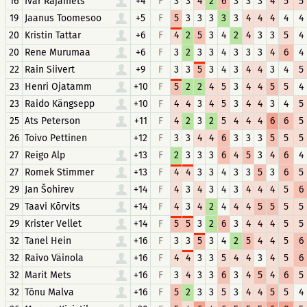
16
Ivar Rajamets
+4
F
3
3
4
2
6
3
3
3
4
5
5
19
Jaanus Toomesoo
+5
F
5
3
3
3
3
3
4
4
4
4
4
20
Kristin Tattar
+6
F
4
2
5
3
4
2
4
3
3
5
4
20
Rene Murumaa
+6
F
3
2
3
3
4
3
3
3
4
6
4
22
Rain Siivert
+9
F
3
3
5
3
4
3
4
4
3
4
5
23
Henri Ojatamm
+10
F
5
2
2
4
5
3
4
4
5
5
4
23
Raido Kängsepp
+10
F
4
4
3
4
5
3
4
4
3
4
5
25
Ats Peterson
+11
F
4
2
3
2
5
4
4
4
6
6
5
26
Toivo Pettinen
+12
F
3
3
4
4
6
3
3
3
5
5
5
27
Reigo Alp
+13
F
2
3
3
3
6
4
5
3
4
6
4
27
Romek Stimmer
+13
F
4
4
3
3
4
3
3
5
3
6
5
29
Jan Šohirev
+14
F
4
3
4
3
4
3
4
4
4
5
6
29
Taavi Kõrvits
+14
F
4
3
4
2
4
4
4
5
5
5
5
29
Krister Vellet
+14
F
5
5
3
2
6
3
4
4
4
5
5
32
Tanel Hein
+16
F
3
3
5
3
4
2
5
4
4
5
6
32
Raivo Väinola
+16
F
4
4
3
3
5
4
4
3
4
5
6
32
Marit Mets
+16
F
3
4
3
3
6
3
4
5
4
6
5
32
Tõnu Malva
+16
F
5
2
3
3
5
3
4
4
5
5
4