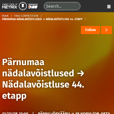
MAIN
FIND COMPETITION
PÄRNUMAA NÄDALAVÕISTLUSED → NÄDALAVÕISTLUSE 44. ETAPP
Follow
Pärnumaa
nädalavõistlused
→
Nädalavõistluse 44.
etapp
12/13/15 13:00
|
PÄRNU JÕEKÄÄRU → 18 KORVI (OB-DETA