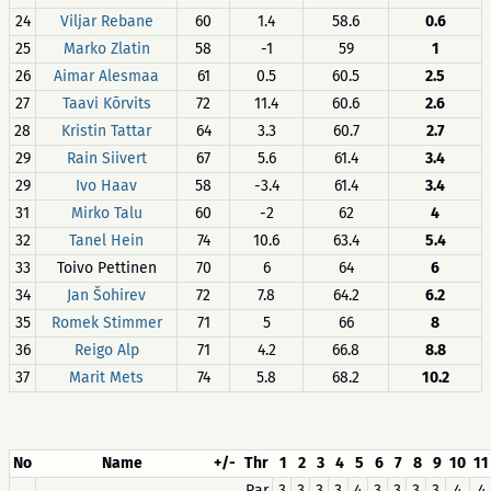
24
Viljar Rebane
60
1.4
58.6
0.6
25
Marko Zlatin
58
-1
59
1
26
Aimar Alesmaa
61
0.5
60.5
2.5
27
Taavi Kõrvits
72
11.4
60.6
2.6
28
Kristin Tattar
64
3.3
60.7
2.7
29
Rain Siivert
67
5.6
61.4
3.4
29
Ivo Haav
58
-3.4
61.4
3.4
31
Mirko Talu
60
-2
62
4
32
Tanel Hein
74
10.6
63.4
5.4
33
Toivo Pettinen
70
6
64
6
34
Jan Šohirev
72
7.8
64.2
6.2
35
Romek Stimmer
71
5
66
8
36
Reigo Alp
71
4.2
66.8
8.8
37
Marit Mets
74
5.8
68.2
10.2
No
Name
+/-
Thr
1
2
3
4
5
6
7
8
9
10
11
Par
3
3
3
3
4
3
3
3
3
4
4