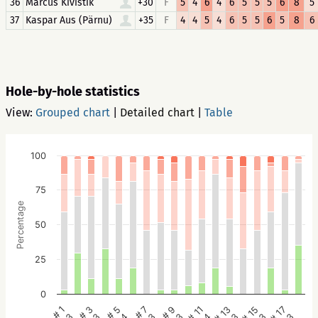
36
Marcus Kivistik
+30
F
5
4
6
4
6
5
5
5
6
8
5
37
Kaspar Aus (Pärnu)
+35
F
4
4
5
4
6
5
5
6
5
8
6
Hole-by-hole statistics
View:
Grouped chart
|
Detailed chart
|
Table
100
75
Percentage
50
25
0
# 5
# 3
# 1
# 17
# 15
# 13
# 11
# 9
# 7