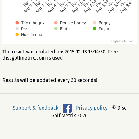
Par 4
Par 3
Par 3
Par 3
Par 3
Par 3
Par 4
Par 3
Par 3
Avg 4.4
Avg 3.4
Avg 3.5
Avg 3.4
Avg 3.6
Avg 3.6
Avg 4.5
Avg 3.8
Avg 3.6
Triple bogey
Double bogey
Bogey
Par
Birdie
Eagle
Hole in one
Highcharts.com
The result was updated on: 2015-12-13 15:14:50. Free
discgolfmetrix.com is used
Results will be updated every 30 seconds!
Support & feedback
|
|
Privacy policy
|
© Disc
Golf Metrix 2026