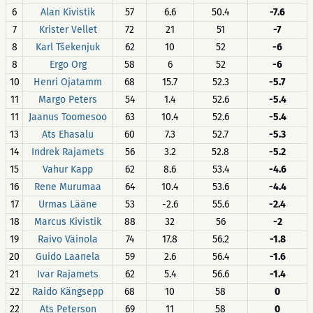
6
Alan Kivistik
57
6.6
50.4
-7.6
7
Krister Vellet
72
21
51
-7
8
Karl Tšekenjuk
62
10
52
-6
8
Ergo Org
58
6
52
-6
10
Henri Ojatamm
68
15.7
52.3
-5.7
11
Margo Peters
54
1.4
52.6
-5.4
11
Jaanus Toomesoo
63
10.4
52.6
-5.4
13
Ats Ehasalu
60
7.3
52.7
-5.3
14
Indrek Rajamets
56
3.2
52.8
-5.2
15
Vahur Kapp
62
8.6
53.4
-4.6
16
Rene Murumaa
64
10.4
53.6
-4.4
17
Urmas Lääne
53
-2.6
55.6
-2.4
18
Marcus Kivistik
88
32
56
-2
19
Raivo Väinola
74
17.8
56.2
-1.8
20
Guido Laanela
59
2.6
56.4
-1.6
21
Ivar Rajamets
62
5.4
56.6
-1.4
22
Raido Kängsepp
68
10
58
0
22
Ats Peterson
69
11
58
0