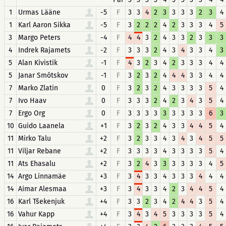
1
Urmas Lääne
-5
F
3
3
4
2
3
3
3
3
2
3
4
1
Karl Aaron Sikka
-5
F
3
2
2
2
4
2
3
3
3
4
5
3
Margo Peters
-4
F
4
4
3
2
4
3
3
2
3
3
3
4
Indrek Rajamets
-2
F
3
3
3
2
4
3
4
3
3
4
3
5
Alan Kivistik
-1
F
4
3
2
3
4
2
3
3
3
4
4
5
Janar Smõtskov
-1
F
3
2
3
2
4
4
4
3
3
4
4
7
Marko Zlatin
0
F
3
2
3
2
4
3
3
3
3
5
4
7
Ivo Haav
0
F
3
3
3
2
4
2
3
4
3
5
4
7
Ergo Org
0
F
3
3
3
3
3
3
3
3
3
6
3
10
Guido Laanela
+1
F
3
2
3
2
4
3
3
4
4
5
4
11
Mirko Talu
+2
F
3
2
3
3
4
3
4
3
4
5
5
11
Viljar Rebane
+2
F
3
3
3
3
4
3
3
3
3
5
4
11
Ats Ehasalu
+2
F
3
2
4
3
3
3
3
3
3
4
5
14
Argo Linnamäe
+3
F
3
4
3
3
4
3
3
3
4
4
4
14
Aimar Alesmaa
+3
F
3
4
3
3
4
2
3
4
4
5
4
16
Karl Tšekenjuk
+4
F
3
3
2
3
4
2
4
4
3
5
4
16
Vahur Kapp
+4
F
3
4
3
4
5
3
3
3
3
5
4