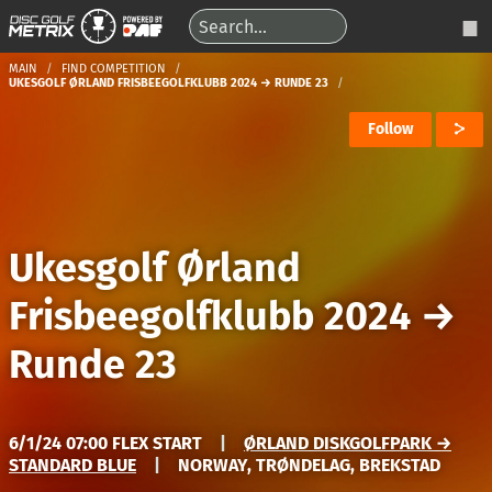
MAIN
FIND COMPETITION
UKESGOLF ØRLAND FRISBEEGOLFKLUBB 2024 → RUNDE 23
Follow
Ukesgolf Ørland
Frisbeegolfklubb 2024
→
Runde 23
6/1/24 07:00 FLEX START
|
ØRLAND DISKGOLFPARK →
STANDARD BLUE
|
NORWAY, TRØNDELAG, BREKSTAD