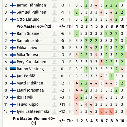
2
Jarmo Hänninen
-3
F
3
3
2
3
4
3
2
2
2
3
3
Samuel Pullinen
-1
F
2
3
3
3
3
4
3
4
2
2
3
Otto Ehrlund
-1
F
3
3
2
3
3
3
3
4
2
3
Pro Master 40+ (12)
+/-
Thr
1
2
3
4
5
6
7
8
9
10
1
Rami Silainen
-6
F
2
3
3
3
3
3
2
2
2
3
2
Samuli Lehto
-5
F
3
3
2
2
2
3
3
3
2
3
2
Erkka Leivo
-5
F
3
3
2
4
2
3
2
3
2
2
4
Mika Terävä
-3
F
4
2
2
3
4
3
2
3
2
2
4
Pyry Karjalainen
-3
F
3
3
3
3
3
5
2
2
3
2
6
Rauno Vestung
0
F
3
3
2
3
3
3
3
3
2
4
6
Jari Perälä
0
F
3
3
3
3
3
4
3
2
3
3
8
Matti Pitkänen
+2
F
4
2
2
4
4
3
4
4
3
2
8
Lauri Jorasmaa
+2
F
4
4
2
3
3
3
3
3
2
3
10
Iko Järvik
+3
F
5
2
3
3
4
4
3
3
3
3
11
Teuvo Kilpiö
+11
F
4
3
4
4
3
3
3
3
3
3
12
Jyrki Lähteenmäki
+12
F
4
3
3
4
3
6
5
6
3
3
Pro Master Women 40+
+/-
Thr
1
2
3
4
5
6
7
8
9
10
(1)