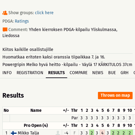
Show groups:
click here
PDGA:
Ratings
Comment:
Yhden kierroksen PDGA-kilpailu Yliskulmassa,
Liedossa
Kiitos kaikille osallistujille
Huomatkaa eritoten kaksi oranssia tiipaikkaa 7. ja 16.
Powergripin Melko hyvä heitto -kilpailu - Väylä 17 KÄRKITULOS 37cm
INFO
REGISTRATION
RESULTS
COMPARE
NEWS
BUE
GRH
Results
Throws on map
No
Name
+/-
Thr
1
2
3
4
5
6
7
8
9
10
Par
3
3
3
3
3
3
3
3
3
3
Pro Open (4)
+/-
Thr
1
2
3
4
5
6
7
8
9
10
1
Mikko Talja
-4
F
3
3
2
3
4
3
2
2
2
2