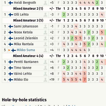
1
Heidi Bergroth
+5
F
3
3
3
3
4
4
4
4
2
3
Mixed Amateur 2 (1)
+/-
Thr
1
2
3
4
5
6
7
8
9
10
1
Olli Lehto
-3
F
2
3
3
3
3
3
3
3
3
4
Mixed Amateur 3 (5)
+/-
Thr
1
2
3
4
5
6
7
8
9
10
1
Sami Johansson
-1
F
3
3
3
4
3
3
3
3
3
3
2
Nooa Ketola
+2
F
3
3
4
3
4
3
2
3
3
5
2
Leonid Zelenkin
+2
F
3
3
2
5
5
3
3
2
3
3
4
Mika Rantala
+3
F
4
3
3
4
3
5
2
3
3
4
5
+4
11
3
3
4
4
4
4
3
Mikko Suma
Mixed Amateur 4 (4)
+/-
Thr
1
2
3
4
5
6
7
8
9
10
1
Pentti Rantanen
+4
F
2
3
3
3
3
4
3
3
2
4
2
Timo Vanne
+6
F
3
2
3
3
3
4
3
3
2
3
3
Väinö Lehto
+8
F
4
3
3
4
4
5
3
3
3
3
4
Mikko Elo
+19
F
5
4
5
5
4
7
3
3
3
4
Hole-by-hole statistics