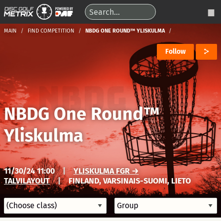
MAIN
FIND COMPETITION
NBDG ONE ROUND™ YLISKULMA
Follow
NBDG One Round™
Yliskulma
11/30/24 11:00
|
YLISKULMA FGR →
TALVILAYOUT
|
FINLAND, VARSINAIS-SUOMI, LIETO