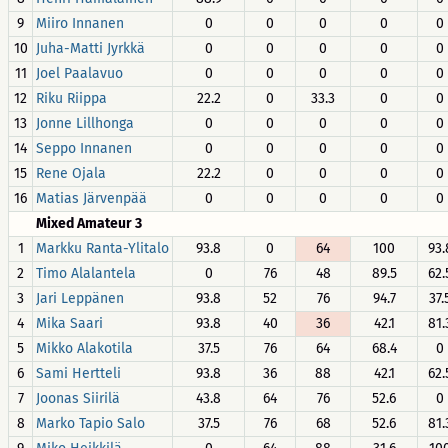
9
Miiro Innanen
0
0
0
0
0
10
Juha-Matti Jyrkkä
0
0
0
0
0
11
Joel Paalavuo
0
0
0
0
0
12
Riku Riippa
22.2
0
33.3
0
0
13
Jonne Lillhonga
0
0
0
0
0
14
Seppo Innanen
0
0
0
0
0
15
Rene Ojala
22.2
0
0
0
0
16
Matias Järvenpää
0
0
0
0
0
Mixed Amateur 3
1
Markku Ranta-Ylitalo
93.8
0
64
100
93.
2
Timo Alalantela
0
76
48
89.5
62.
3
Jari Leppänen
93.8
52
76
94.7
37.
4
Mika Saari
93.8
40
36
42.1
81.
5
Mikko Alakotila
37.5
76
64
68.4
0
6
Sami Hertteli
93.8
36
88
42.1
62.
7
Joonas Siirilä
43.8
64
76
52.6
0
8
Marko Tapio Salo
37.5
76
68
52.6
81.