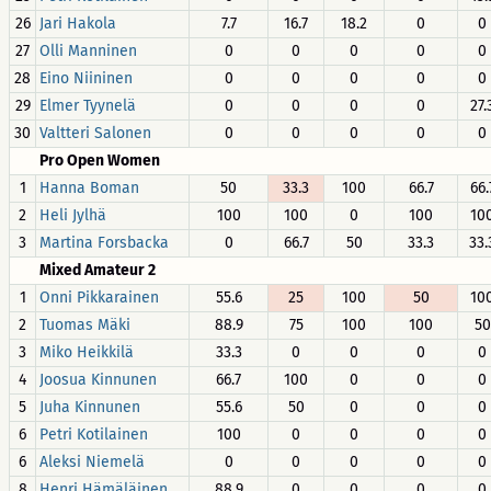
26
Jari Hakola
7.7
16.7
18.2
0
0
27
Olli Manninen
0
0
0
0
0
28
Eino Niininen
0
0
0
0
0
29
Elmer Tyynelä
0
0
0
0
27.
30
Valtteri Salonen
0
0
0
0
0
Pro Open Women
1
Hanna Boman
50
33.3
100
66.7
66.
2
Heli Jylhä
100
100
0
100
10
3
Martina Forsbacka
0
66.7
50
33.3
33.
Mixed Amateur 2
1
Onni Pikkarainen
55.6
25
100
50
10
2
Tuomas Mäki
88.9
75
100
100
50
3
Miko Heikkilä
33.3
0
0
0
0
4
Joosua Kinnunen
66.7
100
0
0
0
5
Juha Kinnunen
55.6
50
0
0
0
6
Petri Kotilainen
100
0
0
0
0
6
Aleksi Niemelä
0
0
0
0
0
8
Henri Hämäläinen
88.9
0
0
0
0