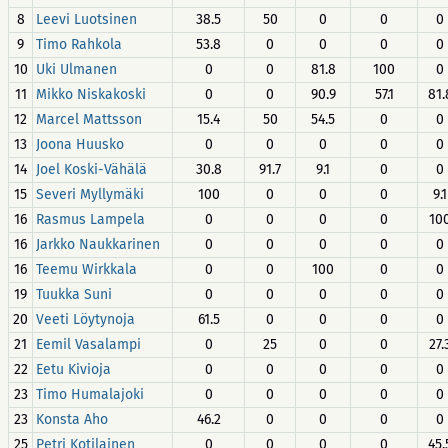
8
Leevi Luotsinen
38.5
50
0
0
0
9
Timo Rahkola
53.8
0
0
0
0
10
Uki Ulmanen
0
0
81.8
100
0
11
Mikko Niskakoski
0
0
90.9
57.1
81.
12
Marcel Mattsson
15.4
50
54.5
0
0
13
Joona Huusko
0
0
0
0
0
14
Joel Koski-Vähälä
30.8
91.7
9.1
0
0
15
Severi Myllymäki
100
0
0
0
9.1
16
Rasmus Lampela
0
0
0
0
10
16
Jarkko Naukkarinen
0
0
0
0
0
16
Teemu Wirkkala
0
0
100
0
0
19
Tuukka Suni
0
0
0
0
0
20
Veeti Löytynoja
61.5
0
0
0
0
21
Eemil Vasalampi
0
25
0
0
27.
22
Eetu Kivioja
0
0
0
0
0
23
Timo Humalajoki
0
0
0
0
0
23
Konsta Aho
46.2
0
0
0
0
25
Petri Kotilainen
0
0
0
0
45.