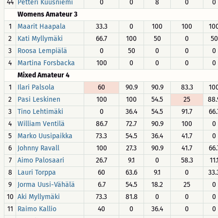
44
Petteri Kuusniemi
0
0
8
0
0
Womens Amateur 3
1
Maarit Haapala
33.3
0
100
100
10
2
Kati Myllymäki
66.7
100
50
0
50
3
Roosa Lempiälä
0
50
0
0
0
4
Martina Forsbacka
100
0
0
0
0
Mixed Amateur 4
1
Ilari Palsola
60
90.9
90.9
83.3
10
2
Pasi Leskinen
100
100
54.5
25
88.
3
Tino Lehtimäki
0
36.4
54.5
91.7
66.
4
William Ventilä
86.7
72.7
90.9
100
0
5
Marko Uusipaikka
73.3
54.5
36.4
41.7
0
6
Johnny Ravall
100
27.3
90.9
41.7
66.
7
Aimo Palosaari
26.7
9.1
0
58.3
11.
8
Lauri Torppa
60
63.6
9.1
0
33.
9
Jorma Uusi-Vähälä
6.7
54.5
18.2
25
0
10
Aki Myllymäki
73.3
81.8
0
0
0
11
Raimo Kallio
40
0
36.4
0
0