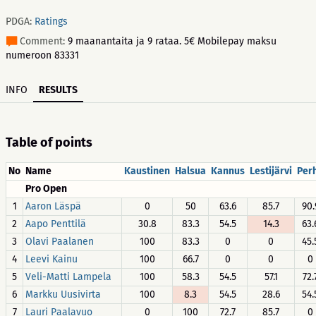
PDGA:
Ratings
Comment:
9 maanantaita ja 9 rataa. 5€ Mobilepay maksu
numeroon 83331
INFO
RESULTS
Table of points
No
Name
Kaustinen
Halsua
Kannus
Lestijärvi
Per
Pro Open
1
Aaron Läspä
0
50
63.6
85.7
90.
2
Aapo Penttilä
30.8
83.3
54.5
14.3
63.
3
Olavi Paalanen
100
83.3
0
0
45.
4
Leevi Kainu
100
66.7
0
0
0
5
Veli-Matti Lampela
100
58.3
54.5
57.1
72.
6
Markku Uusivirta
100
8.3
54.5
28.6
54.
7
Lauri Paalavuo
0
100
72.7
85.7
0