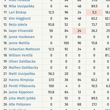
9
Miko Heikkilä
0
64
88
31.6
10
10
Mika Uusipaikka
0
44
48
89.5
0
11
Lari Biskop
12.5
96
24
5.3
18.
12
Kim Hägglund
0
64
48
63.2
62.
13
Reijo Jokela
93.8
52
0
73.7
37.
14
Aapo Viinamäki
50
84
24
26.3
25
15
Janne Hankonen
0
0
64
0
0
16
Janne Mattila
0
100
96
15.8
0
17
Sebastian Mattsson
12.5
92
24
0
87.
18
William Ventilä
0
0
0
0
81.
19
Oliver Dahlbacka
0
0
0
0
0
20
Matheo Dahlbacka
0
0
0
0
0
21
Matti Uusipaikka
56.3
20
36
0
0
22
Hannu Rimpioja
37.5
36
64
63.2
0
23
Pentti Pitkäranta
100
4
0
10.5
6.
24
Janne Kipponen
93.8
84
12
0
0
25
Juha-Matti Jyrkkä
0
92
0
89.5
0
26
Atte Pohjonen
0
36
88
21.1
0