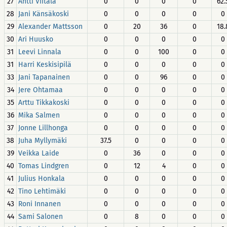
27
Antti Viitala
0
0
0
0
62.
28
Jani Känsäkoski
0
0
0
0
0
29
Alexander Mattsson
0
20
36
0
18.
30
Ari Huusko
0
0
0
0
0
31
Leevi Linnala
0
0
100
0
0
31
Harri Keskisipilä
0
0
0
0
0
33
Jani Tapanainen
0
0
96
0
0
34
Jere Ohtamaa
0
0
0
0
0
35
Arttu Tikkakoski
0
0
0
0
0
36
Mika Salmen
0
0
0
0
0
37
Jonne Lillhonga
0
0
0
0
0
38
Juha Myllymäki
37.5
0
0
0
0
39
Veikka Laide
0
36
0
0
0
40
Tomas Lindgren
0
12
4
0
0
41
Julius Honkala
0
0
0
0
0
42
Tino Lehtimäki
0
0
0
0
0
43
Roni Innanen
0
0
0
0
0
44
Sami Salonen
0
8
0
0
0