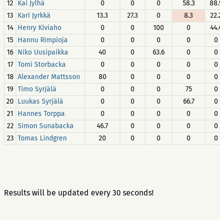
12
Kai Jylhä
0
0
0
58.3
88.
13
Kari Jyrkkä
13.3
27.3
0
8.3
22.
14
Henry Kiviaho
0
0
100
0
44.
15
Hannu Rimpioja
0
0
0
0
0
16
Niko Uusipaikka
40
0
63.6
0
0
17
Tomi Storbacka
0
0
0
0
0
18
Alexander Mattsson
80
0
0
0
0
19
Timo Syrjälä
0
0
0
75
0
20
Luukas Syrjälä
0
0
0
66.7
0
21
Hannes Torppa
0
0
0
0
0
22
Simon Sunabacka
46.7
0
0
0
0
23
Tomas Lindgren
20
0
0
0
0
Results will be updated every 30 seconds!