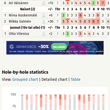
6
Ari Väisänen
+13
F
3
4
3
4
4
5
4
2
5
7
3
Naiset (2)
+/-
Thr
1
2
3
4
5
6
7
8
9
10
11
1
Niina Koskenmäki
+6
F
2
3
3
3
6
4
3
3
6
3
3
2
Riikka Salmén
+30
F
5
5
4
4
5
6
5
6
7
3
4
Junnut (16v tai alle) (1)
+/-
Thr
1
2
3
4
5
6
7
8
9
10
11
1
Otto Vilenius
+2
F
3
2
3
3
5
4
4
3
4
3
3
Hole-by-hole statistics
View:
Grouped chart
|
Detailed chart
|
Table
100
75