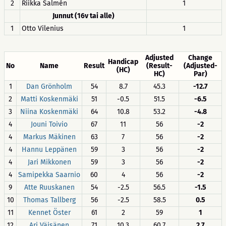
2
Riikka Salmén
1
Junnut (16v tai alle)
1
Otto Vilenius
1
Adjusted
Change
Handicap
No
Name
Result
(Result-
(Adjusted-
(HC)
HC)
Par)
1
Dan Grönholm
54
8.7
45.3
-12.7
2
Matti Koskenmäki
51
-0.5
51.5
-6.5
3
Niina Koskenmäki
64
10.8
53.2
-4.8
4
Jouni Toivio
67
11
56
-2
4
Markus Mäkinen
63
7
56
-2
4
Hannu Leppänen
59
3
56
-2
4
Jari Mikkonen
59
3
56
-2
4
Samipekka Saarnio
60
4
56
-2
9
Atte Ruuskanen
54
-2.5
56.5
-1.5
10
Thomas Tallberg
56
-2.5
58.5
0.5
11
Kennet Öster
61
2
59
1
12
Ari Väisänen
71
10.3
60.7
2.7