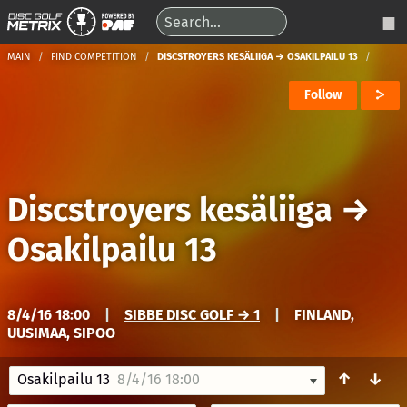
MAIN
FIND COMPETITION
DISCSTROYERS KESÄLIIGA → OSAKILPAILU 13
Follow
Discstroyers kesäliiga
→
Osakilpailu 13
8/4/16 18:00
|
SIBBE DISC GOLF → 1
|
FINLAND,
UUSIMAA, SIPOO
↑
↓
Osakilpailu 13
8/4/16 18:00