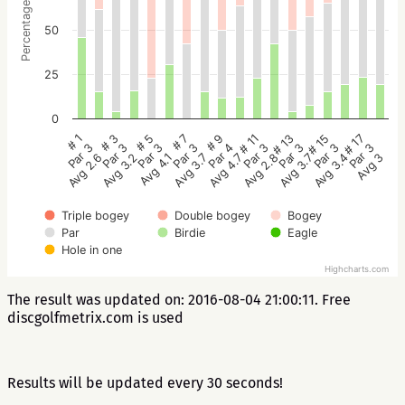
Percentage
50
25
0
# 5
# 3
# 1
# 17
# 15
# 13
# 11
# 9
# 7
Par 3
Par 3
Par 3
Par 3
Par 3
Par 3
Par 3
Par 4
Par 3
Avg 4.1
Avg 3.2
Avg 2.6
Avg 3
Avg 3.4
Avg 3.7
Avg 2.8
Avg 4.7
Avg 3.7
Triple bogey
Double bogey
Bogey
Par
Birdie
Eagle
Hole in one
Highcharts.com
The result was updated on: 2016-08-04 21:00:11. Free
discgolfmetrix.com is used
Results will be updated every 30 seconds!