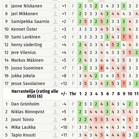
6
Janne Niskanen
+1
F
2
3
3
2
3
4
3
3
3
3
3
6
Jari Mikkonen
+1
F
2
3
3
3
4
3
4
4
4
3
4
9
Samipekka Saarnio
+2
F
2
5
3
2
5
3
3
3
3
4
3
10
Kennet Öster
+3
F
3
3
3
3
4
5
3
4
3
4
3
10
Sami Lankinen
+3
F
3
3
3
3
3
3
4
3
7
5
3
12
henry söderling
+4
F
2
4
3
3
4
4
5
2
4
4
3
12
Jere Vilenius
+4
F
2
4
3
3
4
4
3
3
5
5
2
14
Markus Mäkinen
+5
F
2
4
3
3
4
4
4
3
5
3
3
15
Juuso Suominen
+7
F
3
2
3
3
6
4
4
4
6
3
3
16
Jukka Jokela
+8
F
3
4
4
2
3
4
3
5
5
3
3
17
Jesse Savolainen
+12
F
3
5
3
3
4
3
5
3
7
3
2
Harrastelija (rating alle
+/-
Thr
1
2
3
4
5
6
7
8
9
10
11
850) (6)
1
Dan Grönholm
-4
F
2
3
3
2
4
3
4
3
4
2
3
2
Niklas Rönnqvist
+5
F
2
3
4
4
4
3
4
3
5
4
3
3
Jouni Toivio
+9
F
2
2
4
5
5
5
4
4
4
5
3
4
Mika Laukka
+10
F
3
3
4
4
4
4
4
3
4
4
3
5
Tapio Knuuti
+11
F
3
4
3
4
5
4
4
4
6
3
2