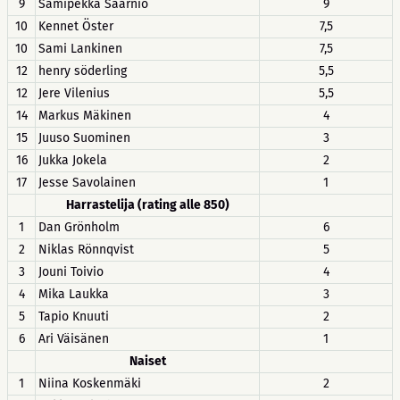
9
Samipekka Saarnio
9
10
Kennet Öster
7,5
10
Sami Lankinen
7,5
12
henry söderling
5,5
12
Jere Vilenius
5,5
14
Markus Mäkinen
4
15
Juuso Suominen
3
16
Jukka Jokela
2
17
Jesse Savolainen
1
Harrastelija (rating alle 850)
1
Dan Grönholm
6
2
Niklas Rönnqvist
5
3
Jouni Toivio
4
4
Mika Laukka
3
5
Tapio Knuuti
2
6
Ari Väisänen
1
Naiset
1
Niina Koskenmäki
2