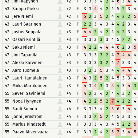
43
Jimi Käpynen
+2
F
3
3
3
4
2
4
6
3
4
4
43
Sampo Riekki
+2
F
3
3
4
4
2
4
5
2
3
4
43
Jere Niemi
+2
F
5
2
3
5
2
4
4
2
2
5
43
Lauri Saarinen
+2
F
2
2
3
4
3
4
4
2
3
4
47
Justus Seppälä
+3
F
4
4
2
4
2
4
4
2
3
4
47
Oskari Krintilä
+3
F
3
3
3
3
3
4
5
2
2
4
47
Saku Niemi
+3
F
4
2
2
4
4
4
6
2
3
5
47
Jimi Tapanila
+3
F
3
3
3
3
2
4
7
4
4
4
47
Aleksi Karvinen
+3
F
3
3
3
3
2
4
7
3
3
4
47
Aaro Tuomela
+3
F
3
2
3
5
3
4
4
4
4
4
47
Lauri Hämäläinen
+3
F
4
3
2
5
2
4
5
3
3
4
47
Miika Martikainen
+3
F
4
3
4
3
3
5
4
3
4
3
55
Severi Saviniemi
+4
F
4
2
3
4
2
4
4
3
2
4
55
Nooa Hynynen
+4
F
4
2
2
5
2
7
4
2
2
4
55
Sauli Sumen
+4
F
3
3
3
4
2
5
6
3
4
4
55
Jonni Jernström
+4
F
3
3
2
5
2
4
5
3
3
4
55
Marius Kindstedt
+4
F
3
3
3
4
3
4
5
2
2
5
55
Paavo Ahvenvaara
+4
F
3
3
2
4
2
5
7
3
4
5