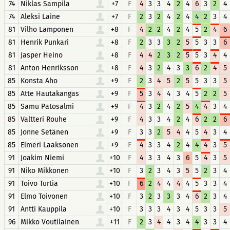
74
Niklas Sampila
+7
F
4
3
3
4
2
4
6
3
2
4
74
Aleksi Laine
+7
F
2
3
2
4
2
4
4
2
3
4
81
Vilho Lamponen
+8
F
4
2
2
4
2
4
5
2
4
6
81
Henrik Punkari
+8
F
2
3
3
3
2
5
5
3
3
6
81
Jasper Heino
+8
F
4
4
2
3
2
5
5
3
4
4
81
Anton Henriksson
+8
F
4
3
2
4
3
3
6
2
4
5
85
Konsta Aho
+9
F
2
3
4
5
2
5
5
3
3
5
85
Atte Hautakangas
+9
F
5
3
4
4
3
4
5
2
2
5
85
Samu Patosalmi
+9
F
4
3
2
4
2
5
4
4
3
4
85
Valtteri Rouhe
+9
F
4
3
3
4
2
4
6
2
2
6
85
Jonne Setänen
+9
F
3
3
2
5
4
4
5
4
3
4
85
Elmeri Laaksonen
+9
F
4
3
3
4
2
4
4
4
3
5
91
Joakim Niemi
+10
F
4
3
3
4
3
6
5
4
3
5
91
Niko Mikkonen
+10
F
3
2
3
4
3
5
5
2
3
4
91
Toivo Turtia
+10
F
6
2
4
4
4
4
5
3
3
4
91
Elmo Toivonen
+10
F
3
2
3
3
3
4
6
2
3
4
91
Antti Kauppila
+10
F
3
3
3
4
3
4
5
3
3
5
96
Mikko Voutilainen
+11
F
2
3
4
4
3
4
4
3
3
4