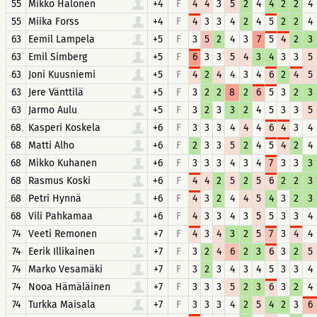
55
Mikko Halonen
+4
F
4
4
3
5
2
4
4
2
2
4
55
Miika Forss
+4
F
4
3
3
4
2
4
5
2
2
4
63
Eemil Lampela
+5
F
3
5
2
4
3
7
5
4
2
3
63
Emil Simberg
+5
F
6
3
3
5
4
3
4
3
3
5
63
Joni Kuusniemi
+5
F
4
2
4
4
3
4
6
2
4
5
63
Jere Vänttilä
+5
F
3
2
2
8
2
6
5
3
2
3
63
Jarmo Aulu
+5
F
3
2
3
3
2
4
5
3
3
5
68
Kasperi Koskela
+6
F
3
3
3
4
4
4
6
4
3
4
68
Matti Alho
+6
F
2
3
3
5
2
4
5
4
2
4
68
Mikko Kuhanen
+6
F
3
3
3
4
3
4
7
3
3
3
68
Rasmus Koski
+6
F
4
4
2
5
2
5
6
2
2
3
68
Petri Hynnä
+6
F
4
3
2
4
4
5
4
3
2
3
68
Vili Pahkamaa
+6
F
4
3
3
4
3
5
5
3
3
4
74
Veeti Remonen
+7
F
4
3
4
3
2
5
7
3
4
4
74
Eerik Illikainen
+7
F
3
2
4
6
2
3
6
3
2
5
74
Marko Vesamäki
+7
F
3
2
3
4
3
4
5
3
3
4
74
Nooa Hämäläinen
+7
F
3
3
3
5
2
3
6
3
2
4
74
Turkka Maisala
+7
F
3
3
3
4
2
5
4
2
3
6