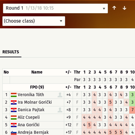
↑
↓
Round 1
1/13/18 10:15
RESULTS
No
Name
+/-
Thr
1
2
3
4
5
6
7
8
9
10
Par
3
3
3
3
3
3
3
3
3
4
FPO (9)
+/-
Thr
1
2
3
4
5
6
7
8
9
10
1
Veronika Tóth
+4
F
3
3
4
3
3
4
3
4
3
3
2
Ira Molnar Gorički
+7
F
3
3
4
3
3
5
3
3
4
3
3
Danica Pajtak
+8
F
3
3
4
4
3
4
3
3
3
7
4
Aliz Csepeli
+9
F
4
4
4
4
3
4
3
3
4
4
5
Ana Gorički
+12
F
4
5
4
3
3
4
4
4
4
4
6
Andreja Bernjak
+17
F
4
4
4
4
4
5
5
5
4
4