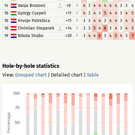
14
Vanja Brozovic
+9
F
4
3
4
4
4
4
4
3
3
4
16
György Csepeli
+11
F
4
3
4
3
5
4
4
3
4
5
16
Hrvoje Potrebica
+11
F
3
3
4
4
3
4
4
3
4
5
18
Christian Stepanek
+14
F
3
3
5
4
6
3
4
3
4
5
19
Nikola Stojko
+20
F
3
4
4
6
3
4
5
4
3
7
Hole-by-hole statistics
View:
Grouped chart
|
Detailed chart
|
Table
100
75
Percentage
50