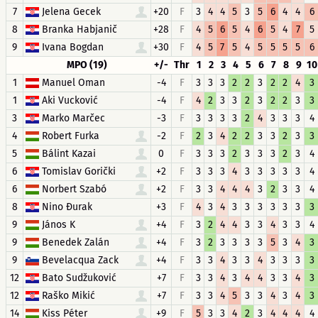
7
Jelena Gecek
+20
F
3
4
4
5
3
5
6
4
4
6
8
Branka Habjanič
+28
F
4
5
6
5
4
6
5
4
7
5
9
Ivana Bogdan
+30
F
4
5
7
5
4
5
5
5
5
6
MPO (19)
+/-
Thr
1
2
3
4
5
6
7
8
9
10
1
Manuel Oman
-4
F
3
3
3
2
2
3
2
2
4
3
1
Aki Vucković
-4
F
4
2
3
3
2
3
2
2
3
3
3
Marko Marčec
-3
F
3
3
3
3
2
4
3
3
3
4
4
Robert Furka
-2
F
2
3
4
2
2
3
3
2
3
3
5
Bálint Kazai
0
F
3
3
3
2
3
3
3
2
3
4
6
Tomislav Gorički
+2
F
3
3
3
4
3
3
3
3
3
4
6
Norbert Szabó
+2
F
3
3
4
4
4
3
2
3
3
4
8
Nino Đurak
+3
F
4
3
4
3
3
3
3
3
3
3
9
János K
+4
F
3
2
4
4
3
3
4
3
3
4
9
Benedek Zalán
+4
F
3
2
3
3
3
3
5
3
4
3
9
Bevelacqua Zack
+4
F
3
3
4
3
3
4
3
3
3
3
12
Bato Sudžuković
+7
F
3
3
4
3
4
4
3
3
4
3
12
Raško Mikić
+7
F
3
3
4
5
3
3
4
3
4
3
14
Kiss Péter
+9
F
5
3
3
4
2
3
4
4
4
4