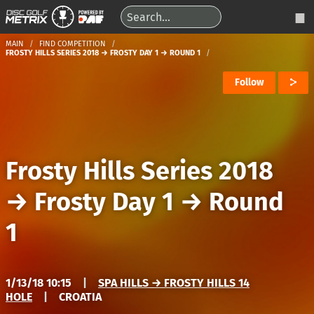
MAIN
FIND COMPETITION
FROSTY HILLS SERIES 2018 → FROSTY DAY 1 → ROUND 1
Follow
Frosty Hills Series 2018
→
Frosty Day 1
→
Round
1
1/13/18 10:15
|
SPA HILLS → FROSTY HILLS 14
HOLE
|
CROATIA