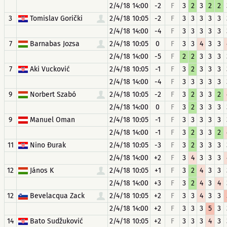
2/4/18 14:00
-2
F
3
2
3
2
2
3
Tomislav Gorički
2/4/18 10:05
-2
F
3
3
3
3
3
2/4/18 14:00
-4
F
3
3
3
3
3
7
Barnabas Jozsa
2/4/18 10:05
0
F
3
3
4
3
3
2/4/18 14:00
-5
F
2
2
3
3
3
7
Aki Vucković
2/4/18 10:05
-1
F
3
2
3
3
3
2/4/18 14:00
-4
F
3
3
3
3
3
9
Norbert Szabó
2/4/18 10:05
-2
F
3
2
3
3
2
2/4/18 14:00
0
F
3
2
3
3
3
9
Manuel Oman
2/4/18 10:05
-1
F
3
3
3
3
3
2/4/18 14:00
-1
F
3
2
3
3
2
11
Nino Đurak
2/4/18 10:05
-3
F
3
2
3
3
3
2/4/18 14:00
+2
F
3
4
3
3
3
12
János K
2/4/18 10:05
+1
F
3
2
4
3
3
2/4/18 14:00
+3
F
3
2
4
3
4
12
Bevelacqua Zack
2/4/18 10:05
+2
F
3
3
4
3
3
2/4/18 14:00
+2
F
3
3
3
5
3
14
Bato Sudžuković
2/4/18 10:05
+2
F
3
3
3
4
3