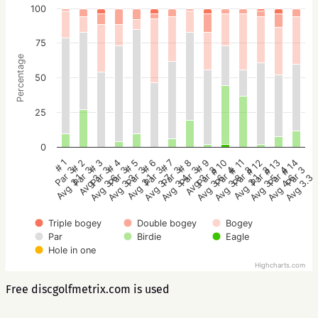
100
75
Percentage
50
25
0
# 1
# 2
# 3
# 4
# 5
# 6
# 7
# 8
# 9
# 10
# 11
# 12
# 13
# 14
Par 3
Par 3
Par 3
Par 3
Par 3
Par 3
Par 3
Par 3
Par 3
Par 4
Par 3
Par 3
Par 4
Par 3
Avg 3.1
Avg 3
Avg 3.6
Avg 3.3
Avg 3.1
Avg 3.7
Avg 3.4
Avg 3
Avg 3.6
Avg 3.8
Avg 3.1
Avg 3.5
Avg 4.6
Avg 3.3
Triple bogey
Double bogey
Bogey
Par
Birdie
Eagle
Hole in one
Highcharts.com
Free discgolfmetrix.com is used