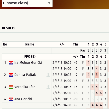
RESULTS
No
Name
+/-
Thr
1
2
3
4
5
Par
3
3
3
3
3
FPO (8)
+/-
Thr
1
2
3
4
5
1
Ira Molnar Gorički
2/4/18 10:05
+5
F
4
3
3
3
3
2/4/18 14:00
+7
F
3
3
4
3
3
2
Danica Pajtak
2/4/18 10:05
+7
F
4
3
5
3
3
2/4/18 14:00
+6
F
3
3
3
3
3
3
Veronika Tóth
2/4/18 10:05
+6
F
3
4
4
3
3
2/4/18 14:00
+8
F
3
3
4
4
3
4
Ana Gorički
2/4/18 10:05
+10
F
3
3
3
3
3
2/4/18 14:00
+9
F
3
4
4
4
3