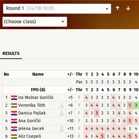
↑
↓
Round 1
2/4/18 10:05
RESULTS
No
Name
+/-
Thr
1
2
3
4
5
6
7
8
9
10
Par
3
3
3
3
3
3
3
3
3
4
FPO (8)
+/-
Thr
1
2
3
4
5
6
7
8
9
10
1
Ira Molnar Gorički
+5
F
4
3
3
3
3
4
3
3
3
4
2
Veronika Tóth
+6
F
3
4
4
3
3
4
4
3
5
3
3
Danica Pajtak
+7
F
4
3
5
3
3
3
4
3
4
4
4
Ana Gorički
+10
F
3
3
3
3
3
4
3
4
5
5
5
Jelena Gecek
+11
F
4
4
4
4
4
4
4
4
3
4
6
Aliz Csepeli
+13
F
4
3
4
5
3
4
4
4
5
5