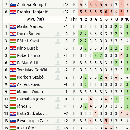
7
Andreja Bernjak
+18
F
4
3
5
5
5
4
4
3
5
5
8
Branka Habjanič
+32
F
5
5
5
5
5
6
5
4
6
5
MPO (18)
+/-
Thr
1
2
3
4
5
6
7
8
9
10
1
Marko Marčec
-4
F
3
3
3
3
3
3
3
2
3
3
1
Dinko Šimenc
-4
F
2
2
3
3
3
3
3
2
3
3
3
Bálint Kazai
-3
F
2
2
3
3
3
3
3
3
3
4
3
Nino Đurak
-3
F
3
2
3
3
3
3
2
2
3
3
3
Robert Furka
-3
F
3
3
3
2
2
3
3
3
4
3
6
Raško Mikić
-2
F
3
3
3
3
3
3
3
2
3
3
6
Tomislav Gorički
-2
F
3
3
3
3
3
3
3
3
3
3
6
Norbert Szabó
-2
F
3
2
3
3
2
4
3
4
3
4
9
Aki Vucković
-1
F
3
2
3
3
3
3
3
3
3
3
9
Manuel Oman
-1
F
3
3
3
3
3
3
3
3
3
3
11
Barnabas Jozsa
0
F
3
3
4
3
3
4
3
2
3
3
12
János K
+1
F
3
2
4
3
3
3
3
3
3
3
13
Bato Sudžuković
+2
F
3
3
3
4
3
3
3
3
4
5
13
Bevelacqua Zack
+2
F
3
3
4
3
3
5
3
3
3
4
15
Kiss Péter
+5
F
3
3
3
3
3
4
4
3
3
4