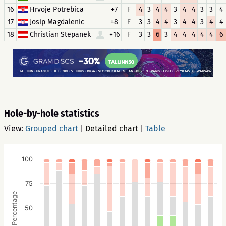
16
Hrvoje Potrebica
+7
F
4
3
4
4
3
4
4
3
3
4
17
Josip Magdalenic
+8
F
3
3
4
4
3
4
4
3
4
4
18
Christian Stepanek
+16
F
3
3
6
3
4
4
4
4
4
6
Hole-by-hole statistics
View:
Grouped chart
|
Detailed chart
|
Table
100
75
Percentage
50