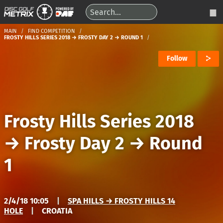
MAIN
FIND COMPETITION
FROSTY HILLS SERIES 2018 → FROSTY DAY 2 → ROUND 1
Follow
Frosty Hills Series 2018
→
Frosty Day 2
→
Round
1
2/4/18 10:05
|
SPA HILLS → FROSTY HILLS 14
HOLE
|
CROATIA