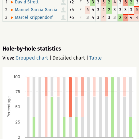
1
+2
F
3
3
3
5
2
4
3
6
2
3
David Strott
2
+4
F
4
4
3
4
2
3
3
3
3
5
Manuel García García
3
+5
F
3
4
3
4
3
3
2
6
4
4
Marcel Krippendorf
Hole-by-hole statistics
View:
Grouped chart
|
Detailed chart
|
Table
100
75
Percentage
50
25
0