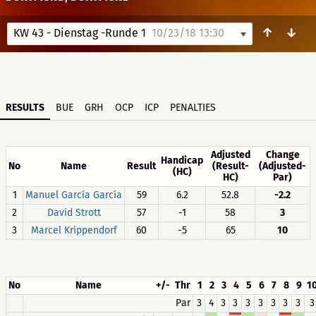
↑
↓
KW 43 - Dienstag -Runde 1
10/23/18 13:30
RESULTS
BUE
GRH
OCP
ICP
PENALTIES
Adjusted
Change
Handicap
No
Name
Result
(Result-
(Adjusted-
(HC)
HC)
Par)
1
Manuel García García
59
6.2
52.8
-2.2
2
David Strott
57
-1
58
3
3
Marcel Krippendorf
60
-5
65
10
No
Name
+/-
Thr
1
2
3
4
5
6
7
8
9
1
Par
3
4
3
3
3
3
3
3
3
3