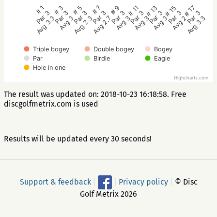
# 5
# 3
# 1
# 17
# 15
# 13
# 11
# 9
# 7
Par 3
Par 3
Par 3
Par 3
Par 3
Par 3
Par 3
Par 3
Par 3
Avg 2.3
Avg 3
Avg 3.3
Avg 3.3
Avg 2
Avg 3
Avg 3
Avg 3
Avg 2.7
Triple bogey
Double bogey
Bogey
Par
Birdie
Eagle
Hole in one
Highcharts.com
The result was updated on: 2018-10-23 16:18:58. Free
discgolfmetrix.com is used
Results will be updated every 30 seconds!
Support & feedback
|
|
Privacy policy
|
© Disc
Golf Metrix 2026