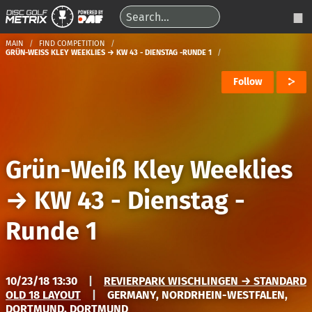
MAIN
FIND COMPETITION
GRÜN-WEISS KLEY WEEKLIES → KW 43 - DIENSTAG -RUNDE 1
Follow
Grün-Weiß Kley Weeklies
→
KW 43 - Dienstag -
Runde 1
10/23/18 13:30
|
REVIERPARK WISCHLINGEN → STANDARD
OLD 18 LAYOUT
|
GERMANY, NORDRHEIN-WESTFALEN,
DORTMUND, DORTMUND