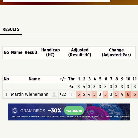
RESULTS
Handicap
Adjusted
Change
No
Name
Result
(HC)
(Result-HC)
(Adjusted-Par)
No
Name
+/-
Thr
1
2
3
4
5
6
7
8
9
10
11
Par
3
4
3
3
3
3
3
3
3
3
3
1
Martin Wienemann
+22
F
5
5
4
5
3
5
3
5
4
6
5