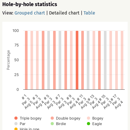
Hole-by-hole statistics
View:
Grouped chart
|
Detailed chart
|
Table
100
75
Percentage
50
25
0
# 5
# 3
# 1
# 17
# 15
# 13
# 11
# 9
# 7
Par 3
Par 3
Par 3
Par 3
Par 3
Par 3
Par 3
Par 3
Par 3
Avg 3
Avg 4
Avg 5
Avg 4
Avg 3
Avg 4
Avg 5
Avg 4
Avg 3
Triple bogey
Double bogey
Bogey
Par
Birdie
Eagle
Hole in one