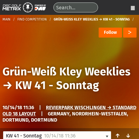
MAIN
FIND COMPETITION
GRÜN-WEISS KLEY WEEKLIES → KW 41 - SONNTAG
Follow
Grün-Weiß Kley Weeklies
→
KW 41 - Sonntag
10/14/18 11:36
|
REVIERPARK WISCHLINGEN → STANDARD
OLD 18 LAYOUT
|
GERMANY, NORDRHEIN-WESTFALEN,
DORTMUND, DORTMUND
↑
↓
KW 41 - Sonntag
10/14/18 11:36