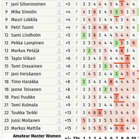
7
Jani Silvennoinen
+3
F
3
3
4
4
4
5
4
5
4
4
9
Mika Simolin
+4
F
4
3
6
3
4
5
3
5
3
5
9
Mauri Lokkila
+4
F
3
4
5
3
4
4
5
3
4
4
9
Petri Tuomi
+4
F
4
3
6
4
6
4
4
3
4
4
12
Sami Lindholm
+5
F
2
3
6
3
4
4
5
4
4
4
12
Pekka Lampinen
+5
F
3
3
5
4
4
4
3
5
3
6
12
Markus Petäjä
+5
F
3
2
5
3
5
4
4
6
3
4
15
Tapio Viikari
+6
F
3
3
4
3
5
4
4
4
6
4
15
Tomi Oravainen
+6
F
3
3
5
3
3
5
4
5
5
4
17
Jani Heiskanen
+7
F
3
4
5
3
4
4
3
4
5
5
18
Timo Harakka
+8
F
2
3
4
3
4
8
4
4
4
5
18
Janne Toivanen
+8
F
3
3
5
3
3
5
5
4
4
5
18
Pasi Puukko
+8
F
3
3
5
3
4
4
7
4
4
4
21
Tomi Kulmala
+9
F
3
3
5
3
4
4
5
4
4
5
22
Tuukka Tarkki
+13
F
3
4
6
6
5
5
5
4
4
5
23
Jussi Moilanen
+15
F
5
3
5
3
5
5
5
5
4
6
23
Markus Mattila
+15
F
4
3
5
5
5
4
6
6
4
4
Amateur Master Women
+/-
Thr
1
2
3
4
5
6
7
8
9
10