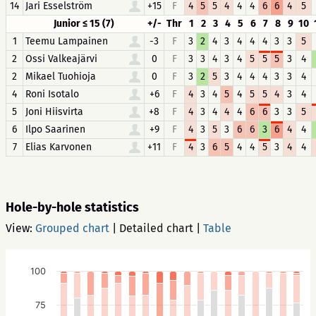
14
Jari Esselström
+15
F
4
5
5
4
4
4
6
6
4
5
Junior ≤ 15 (7)
+/-
Thr
1
2
3
4
5
6
7
8
9
10
1
Teemu Lampainen
-3
F
3
2
4
3
4
4
4
3
3
5
2
Ossi Valkeajärvi
0
F
3
3
4
3
4
5
5
5
3
4
2
Mikael Tuohioja
0
F
3
2
5
3
4
4
4
3
3
4
4
Roni Isotalo
+6
F
4
3
4
5
4
5
5
4
3
4
5
Joni Hiisvirta
+8
F
4
3
4
4
4
6
6
3
3
5
6
Ilpo Saarinen
+9
F
4
3
5
3
6
6
3
6
4
4
7
Elias Karvonen
+11
F
4
3
6
5
4
4
5
3
4
4
Hole-by-hole statistics
View:
Grouped chart
|
Detailed chart
|
Table
100
75