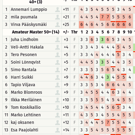
40+ (3)
1
Annemari Lumppio
+11
F
4
3
5
4
5
5
5
3
4
5
2
mila puumala
+21
F
4
4
5
4
7
7
5
5
5
6
3
Virva Pääskysmäki
+25
F
6
4
6
4
5
6
6
6
6
6
Amateur Master 50+ (14)
+/-
Thr
1
2
3
4
5
6
7
8
9
10
1
Juha Lindholm
+3
F
3
3
6
3
3
6
5
3
4
5
2
Veli-Antti Hakala
+4
F
3
3
4
3
4
4
4
5
4
5
3
Tero Pesonen
+5
F
3
3
4
4
4
4
4
5
3
4
3
Soini Lönnqvist
+5
F
4
4
5
3
3
5
4
4
3
5
5
Simo Rantala
+7
F
3
3
5
3
5
6
5
4
3
4
6
Harri Suikki
+9
F
4
4
6
3
4
3
4
5
5
4
6
Tapio Viljava
+9
F
3
3
5
3
4
6
6
4
4
5
6
Marko Blomroos
+9
F
3
4
5
5
4
4
6
3
4
4
9
Ilkka Meriläinen
+10
F
3
3
5
5
5
4
5
4
5
5
9
Tom Koskikallio
+10
F
3
4
5
4
4
5
6
5
3
4
11
Marko Lehtinen
+11
F
4
3
5
3
4
5
5
4
5
5
12
kaj oksanen
+12
F
3
4
4
4
5
7
5
5
4
4
13
Esa Paajolahti
+14
F
3
3
5
4
5
5
5
5
5
5