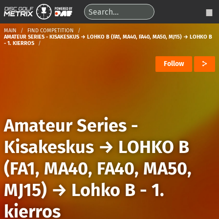
MAIN
FIND COMPETITION
AMATEUR SERIES - KISAKESKUS → LOHKO B (FA1, MA40, FA40, MA50, MJ15) → LOHKO B
- 1. KIERROS
Follow
Amateur Series -
Kisakeskus
→
LOHKO B
(FA1, MA40, FA40, MA50,
MJ15)
→
Lohko B - 1.
kierros