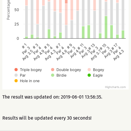
Percentage
50
25
0
# 5
# 3
# 1
# 17
# 15
# 13
# 11
# 9
# 7
Par 4
Par 4
Par 3
Par 4
Par 3
Par 3
Par 3
Par 3
Par 4
Avg 4.3
Avg 4.9
Avg 3.5
Avg 4.3
Avg 3
Avg 3.7
Avg 3
Avg 4
Avg 4.6
Triple bogey
Double bogey
Bogey
Par
Birdie
Eagle
Hole in one
Highcharts.com
The result was updated on: 2019-06-01 13:56:35.
Results will be updated every 30 seconds!