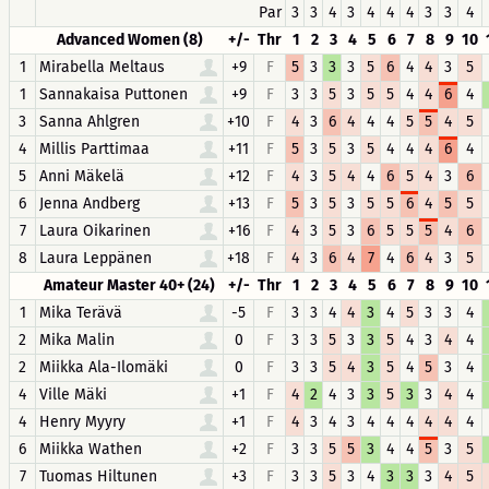
Par
3
3
4
3
4
4
4
3
3
4
Advanced Women (8)
+/-
Thr
1
2
3
4
5
6
7
8
9
10
1
Mirabella Meltaus
+9
F
5
3
3
3
5
6
4
4
3
5
1
Sannakaisa Puttonen
+9
F
3
3
5
3
5
5
4
4
6
4
3
Sanna Ahlgren
+10
F
4
3
6
4
4
4
5
5
4
5
4
Millis Parttimaa
+11
F
5
3
5
3
5
4
4
4
6
4
5
Anni Mäkelä
+12
F
4
3
5
4
4
6
5
4
3
6
6
Jenna Andberg
+13
F
5
3
5
3
5
5
6
4
5
5
7
Laura Oikarinen
+16
F
4
3
5
3
6
5
5
5
4
6
8
Laura Leppänen
+18
F
4
3
6
4
7
4
6
4
3
5
Amateur Master 40+ (24)
+/-
Thr
1
2
3
4
5
6
7
8
9
10
1
Mika Terävä
-5
F
3
3
4
4
3
4
5
3
3
4
2
Mika Malin
0
F
3
3
5
3
3
5
4
3
4
4
2
Miikka Ala-Ilomäki
0
F
3
3
5
4
3
5
4
5
3
4
4
Ville Mäki
+1
F
4
2
4
3
3
5
3
3
4
4
4
Henry Myyry
+1
F
4
3
4
3
4
4
4
4
4
4
6
Miikka Wathen
+2
F
3
3
5
5
3
4
4
5
3
5
7
Tuomas Hiltunen
+3
F
3
3
5
3
4
3
3
3
4
5