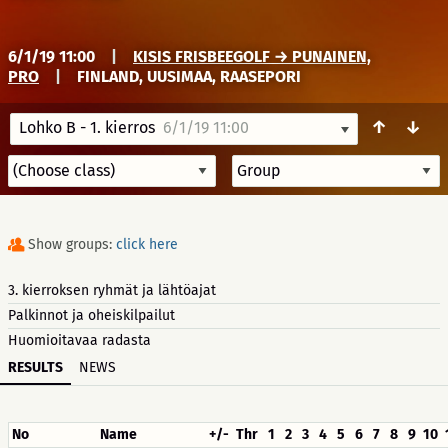
6/1/19 11:00
|
KISIS FRISBEEGOLF → PUNAINEN,
PRO
|
FINLAND, UUSIMAA, RAASEPORI
↑
↓
Lohko B - 1. kierros
6/1/19 11:00
Show groups:
click here
3. kierroksen ryhmät ja lähtöajat
Palkinnot ja oheiskilpailut
Huomioitavaa radasta
RESULTS
NEWS
No
Name
+/-
Thr
1
2
3
4
5
6
7
8
9
10