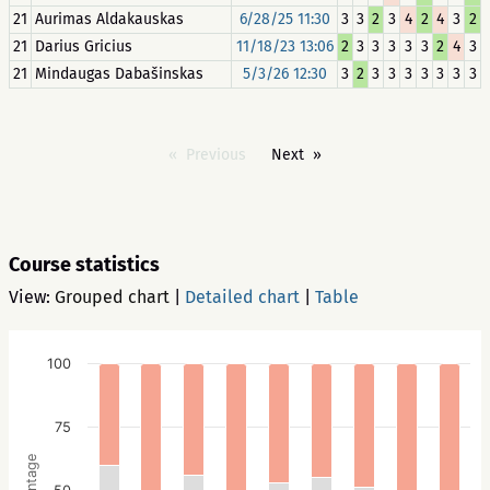
21
Aurimas Aldakauskas
6/28/25 11:30
3
3
2
3
4
2
4
3
2
21
Darius Gricius
11/18/23 13:06
2
3
3
3
3
3
2
4
3
21
Mindaugas Dabašinskas
5/3/26 12:30
3
2
3
3
3
3
3
3
3
Previous
Next
Course statistics
View:
Grouped chart
|
Detailed chart
|
Table
100
75