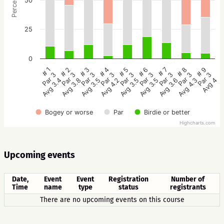
Percentage
50
25
0
# 5
# 4
# 3
# 2
# 1
# 9
# 8
# 7
# 6
Par 3
Par 3
Par 3
Par 3
Par 3
Par 3
Par 3
Par 3
Par 3
Avg 3.5
Avg 4.2
Avg 3.5
Avg 3.8
Avg 3.4
Avg 4
Avg 4.3
Avg 3.6
Avg 3.5
Bogey or worse
Par
Birdie or better
Highcharts.com
Upcoming events
Date,
Event
Event
Registration
Number of
Time
name
type
status
registrants
There are no upcoming events on this course