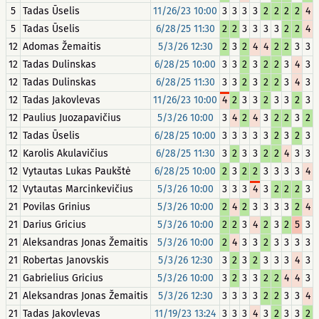
5
Tadas Ūselis
11/26/23 10:00
3
3
3
3
2
2
2
2
4
5
Tadas Ūselis
6/28/25 11:30
2
2
3
3
3
3
2
2
4
12
Adomas Žemaitis
5/3/26 12:30
2
3
2
4
4
2
2
3
3
12
Tadas Dulinskas
6/28/25 10:00
3
3
2
3
2
2
3
4
3
12
Tadas Dulinskas
6/28/25 11:30
3
3
2
3
2
2
3
4
3
12
Tadas Jakovlevas
11/26/23 10:00
4
2
3
3
2
3
3
2
3
12
Paulius Juozapavičius
5/3/26 10:00
3
4
2
4
3
2
2
3
2
12
Tadas Ūselis
6/28/25 10:00
3
3
3
3
3
2
3
2
3
12
Karolis Akulavičius
6/28/25 11:30
3
2
3
3
2
2
4
3
3
12
Vytautas Lukas Paukštė
6/28/25 10:00
2
3
2
2
3
3
3
3
4
12
Vytautas Marcinkevičius
5/3/26 10:00
3
3
3
4
3
2
2
2
3
21
Povilas Grinius
5/3/26 10:00
2
4
2
3
3
3
3
2
4
21
Darius Gricius
5/3/26 10:00
2
2
3
4
2
3
2
5
3
21
Aleksandras Jonas Žemaitis
5/3/26 10:00
2
4
3
3
2
3
3
3
3
21
Robertas Janovskis
5/3/26 12:30
3
2
3
2
3
3
3
4
3
21
Gabrielius Gricius
5/3/26 10:00
3
2
3
3
2
2
4
4
3
21
Aleksandras Jonas Žemaitis
5/3/26 12:30
3
3
3
3
2
2
3
3
4
21
Tadas Jakovlevas
11/19/23 13:24
3
3
3
4
3
2
3
3
2