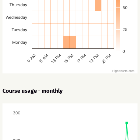
Thursday
50
Wednesday
25
Tuesday
Monday
0
15 PM
21 PM
13 PM
19 PM
11 AM
17 PM
9 AM
Highcharts.com
Course usage - monthly
300