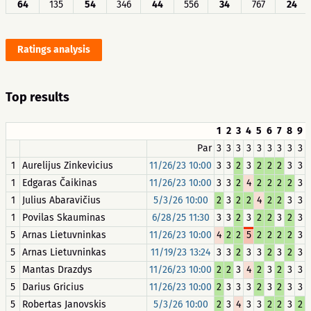
64
135
54
346
44
556
34
767
24
Ratings analysis
Top results
1
2
3
4
5
6
7
8
9
Par
3
3
3
3
3
3
3
3
3
1
Aurelijus Zinkevicius
11/26/23 10:00
3
3
2
3
2
2
2
3
3
1
Edgaras Čaikinas
11/26/23 10:00
3
3
2
4
2
2
2
2
3
1
Julius Abaravičius
5/3/26 10:00
2
3
2
2
4
2
2
3
3
1
Povilas Skauminas
6/28/25 11:30
3
3
2
3
2
2
3
2
3
5
Arnas Lietuvninkas
11/26/23 10:00
4
2
2
5
2
2
2
2
3
5
Arnas Lietuvninkas
11/19/23 13:24
3
3
2
3
3
2
3
2
3
5
Mantas Drazdys
11/26/23 10:00
2
2
3
4
2
3
2
3
3
5
Darius Gricius
11/26/23 10:00
2
3
3
3
2
3
2
3
3
5
Robertas Janovskis
5/3/26 10:00
2
3
4
3
3
2
2
3
2