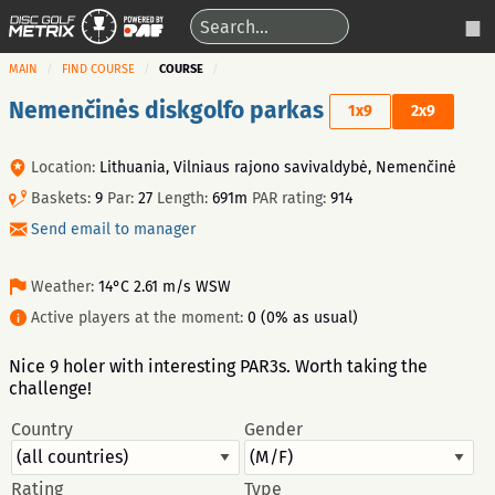
MAIN
FIND COURSE
COURSE
Nemenčinės diskgolfo parkas
1x9
2x9
Location:
Lithuania, Vilniaus rajono savivaldybė, Nemenčinė
Baskets:
9
Par:
27
Length:
691m
PAR rating:
914
Send email to manager
Weather:
14°C 2.61 m/s WSW
Active players at the moment:
0 (0% as usual)
Nice 9 holer with interesting PAR3s. Worth taking the
challenge!
Country
Gender
Rating
Type