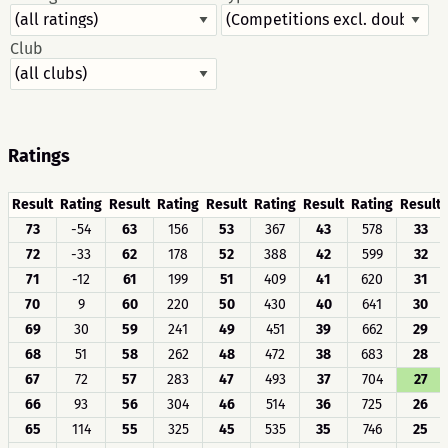
Club
Ratings
Result
Rating
Result
Rating
Result
Rating
Result
Rating
Result
73
-54
63
156
53
367
43
578
33
72
-33
62
178
52
388
42
599
32
71
-12
61
199
51
409
41
620
31
70
9
60
220
50
430
40
641
30
69
30
59
241
49
451
39
662
29
68
51
58
262
48
472
38
683
28
67
72
57
283
47
493
37
704
27
66
93
56
304
46
514
36
725
26
65
114
55
325
45
535
35
746
25