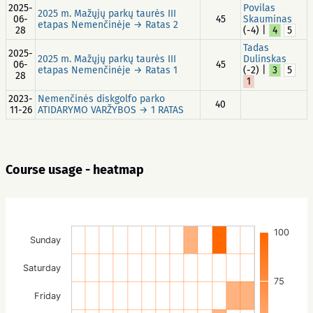
2025-
Povilas
2025 m. Mažųjų parkų taurės III
06-
45
Skauminas
etapas Nemenčinėje → Ratas 2
28
(-4) |
4
5
Tadas
2025-
2025 m. Mažųjų parkų taurės III
Dulinskas
06-
45
etapas Nemenčinėje → Ratas 1
(-2) |
3
5
28
1
2023-
Nemenčinės diskgolfo parko
40
11-26
ATIDARYMO VARŽYBOS → 1 RATAS
Course usage - heatmap
100
Sunday
Saturday
75
Friday