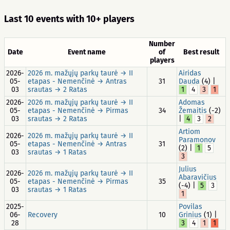
Last 10 events with 10+ players
Number
Date
Event name
of
Best result
players
2026-
2026 m. mažųjų parkų taurė → II
Airidas
05-
etapas - Nemenčinė → Antras
31
Dauda
(4) |
03
srautas → 2 Ratas
1
4
3
1
2026-
2026 m. mažųjų parkų taurė → II
Adomas
05-
etapas - Nemenčinė → Pirmas
34
Žemaitis
(-2)
03
srautas → 2 Ratas
|
4
3
2
Artiom
2026-
2026 m. mažųjų parkų taurė → II
Paramonov
05-
etapas - Nemenčinė → Antras
31
(2) |
1
5
03
srautas → 1 Ratas
3
Julius
2026-
2026 m. mažųjų parkų taurė → II
Abaravičius
05-
etapas - Nemenčinė → Pirmas
35
(-4) |
5
3
03
srautas → 1 Ratas
1
2025-
Povilas
06-
Recovery
10
Grinius
(1) |
28
3
4
1
1