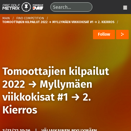
MAIN
FIND COMPETITION
TOMOOTTAJIEN KILPAILUT 2022 → MYLLYMÄEN VIIKKOKISAT #1 → 2. KIERROS
Follow
Tomoottajien kilpailut
2022
→
Myllymäen
viikkokisat #1
→
2.
Kierros
3/13/22 10:36
|
VÄLIAIKAINEN MYLLYMÄEN