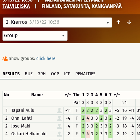
TALVILEISKA
|
FINLAND, SATAKUNTA, KANKAANPÄÄ
↑
↓
2. Kierros
3/13/22 10:36
Show groups:
click here
RESULTS
BUE
GRH
OCP
ICP
PENALTIES
No
Name
+/-
Thr
1
2
3
4
5
6
7
+/-
Par
3
3
3
3
3
3
3
21
1
Tapani Aulu
-11
F
2
2
2
2
3
2
3
-5
16
-11
3
2
Onni Lahti
-4
F
2
4
3
3
2
3
2
-2
19
-4
3
2
Jose Mäki
-4
F
2
3
3
2
3
3
2
-3
18
-4
3
4
Oskari Helkamäki
-2
F
2
4
3
2
3
3
2
-2
19
-2
4