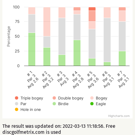
100
75
Percentage
50
25
0
# 1
# 2
# 3
# 4
# 5
# 6
# 7
Par 3
Par 3
Par 3
Par 3
Par 3
Par 3
Par 3
Avg 2.6
Avg 3.2
Avg 3
Avg 2.8
Avg 3.6
Avg 3.1
Avg 3.1
Triple bogey
Double bogey
Bogey
Par
Birdie
Eagle
Hole in one
Highcharts.com
The result was updated on: 2022-03-13 11:18:56. Free
discgolfmetrix.com is used