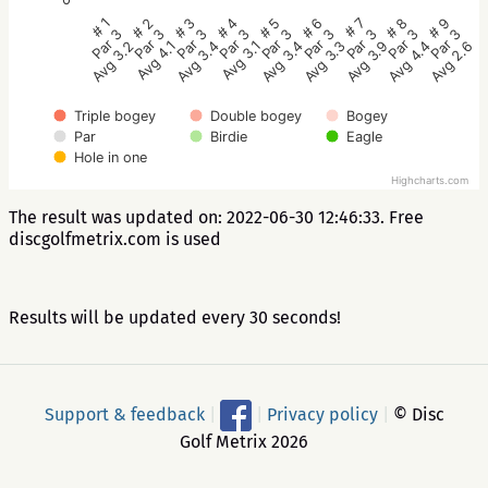
# 5
# 4
# 3
# 2
# 1
# 9
# 8
# 7
# 6
Par 3
Par 3
Par 3
Par 3
Par 3
Par 3
Par 3
Par 3
Par 3
Avg 3.4
Avg 3.1
Avg 3.4
Avg 4.1
Avg 3.2
Avg 2.6
Avg 4.4
Avg 3.9
Avg 3.3
Triple bogey
Double bogey
Bogey
Par
Birdie
Eagle
Hole in one
Highcharts.com
The result was updated on: 2022-06-30 12:46:33. Free
discgolfmetrix.com is used
Results will be updated every 30 seconds!
Support & feedback
|
|
Privacy policy
|
© Disc
Golf Metrix 2026