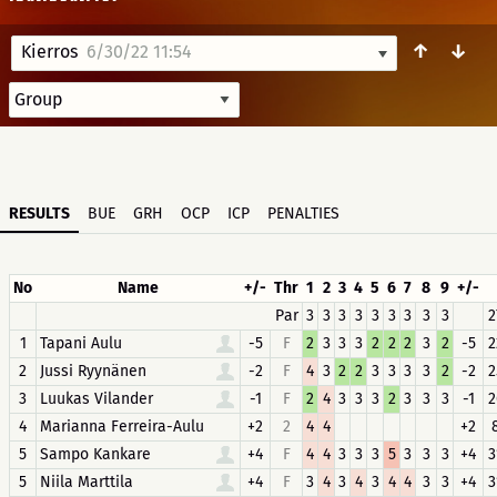
↑
↓
Kierros
6/30/22 11:54
RESULTS
BUE
GRH
OCP
ICP
PENALTIES
No
Name
+/-
Thr
1
2
3
4
5
6
7
8
9
+/-
Par
3
3
3
3
3
3
3
3
3
2
1
Tapani Aulu
-5
F
2
3
3
3
2
2
2
3
2
-5
2
2
Jussi Ryynänen
-2
F
4
3
2
2
3
3
3
3
2
-2
2
3
Luukas Vilander
-1
F
2
4
3
3
3
2
3
3
3
-1
2
4
Marianna Ferreira-Aulu
+2
2
4
4
+2
5
Sampo Kankare
+4
F
4
4
3
3
3
5
3
3
3
+4
3
5
Niila Marttila
+4
F
3
4
3
4
3
4
4
3
3
+4
3