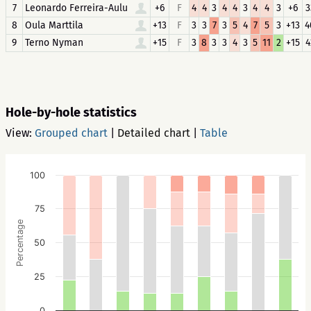
7
Leonardo Ferreira-Aulu
+6
F
4
4
3
4
4
3
4
4
3
+6
3
8
Oula Marttila
+13
F
3
3
7
3
5
4
7
5
3
+13
4
9
Terno Nyman
+15
F
3
8
3
3
4
3
5
11
2
+15
4
Hole-by-hole statistics
View:
Grouped chart
|
Detailed chart
|
Table
100
75
Percentage
50
25
0