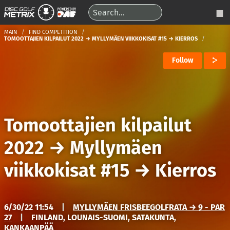
MAIN
FIND COMPETITION
TOMOOTTAJIEN KILPAILUT 2022 → MYLLYMÄEN VIIKKOKISAT #15 → KIERROS
Follow
Tomoottajien kilpailut
2022
→
Myllymäen
viikkokisat #15
→
Kierros
6/30/22 11:54
|
MYLLYMÄEN FRISBEEGOLFRATA → 9 - PAR
27
|
FINLAND, LOUNAIS-SUOMI, SATAKUNTA,
KANKAANPÄÄ