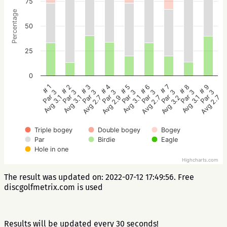
75
Percentage
50
25
0
# 5
# 4
# 3
# 2
# 1
# 9
# 8
# 7
# 6
Par 3
Par 3
Par 3
Par 3
Par 3
Par 3
Par 3
Par 3
Par 3
Avg 3.1
Avg 2.9
Avg 2.7
Avg 3.1
Avg 3.1
Avg 2.7
Avg 3.1
Avg 3.2
Avg 2.7
Triple bogey
Double bogey
Bogey
Par
Birdie
Eagle
Hole in one
Highcharts.com
The result was updated on: 2022-07-12 17:49:56. Free
discgolfmetrix.com is used
Results will be updated every 30 seconds!