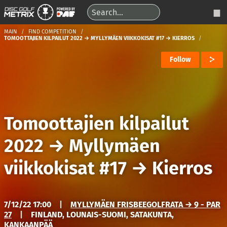
MAIN
FIND COMPETITION
TOMOOTTAJIEN KILPAILUT 2022 → MYLLYMÄEN VIIKKOKISAT #17 → KIERROS
Follow
Tomoottajien kilpailut
2022
→
Myllymäen
viikkokisat #17
→
Kierros
7/12/22 17:00
|
MYLLYMÄEN FRISBEEGOLFRATA → 9 - PAR
27
|
FINLAND, LOUNAIS-SUOMI, SATAKUNTA,
KANKAANPÄÄ