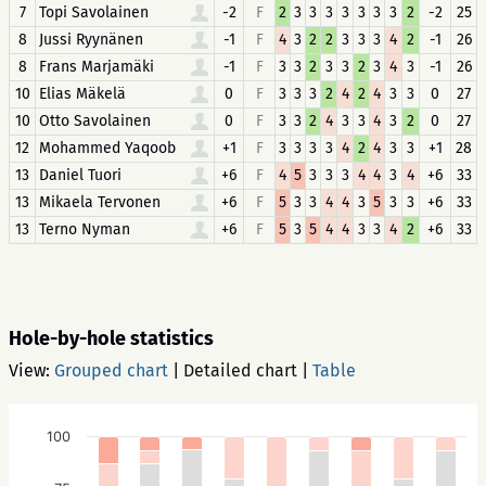
7
Topi Savolainen
-2
F
2
3
3
3
3
3
3
3
2
-2
25
8
Jussi Ryynänen
-1
F
4
3
2
2
3
3
3
4
2
-1
26
8
Frans Marjamäki
-1
F
3
3
2
3
3
2
3
4
3
-1
26
10
Elias Mäkelä
0
F
3
3
3
2
4
2
4
3
3
0
27
10
Otto Savolainen
0
F
3
3
2
4
3
3
4
3
2
0
27
12
Mohammed Yaqoob
+1
F
3
3
3
3
4
2
4
3
3
+1
28
13
Daniel Tuori
+6
F
4
5
3
3
3
4
4
3
4
+6
33
13
Mikaela Tervonen
+6
F
5
3
3
4
4
3
5
3
3
+6
33
13
Terno Nyman
+6
F
5
3
5
4
4
3
3
4
2
+6
33
Hole-by-hole statistics
View:
Grouped chart
|
Detailed chart
|
Table
100