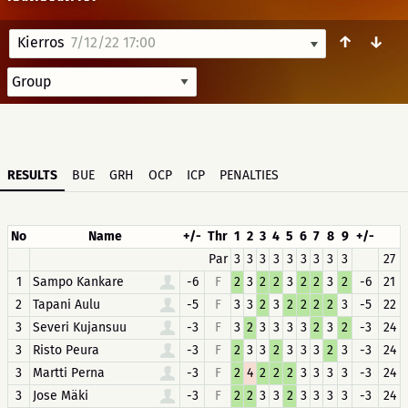
↑
↓
Kierros
7/12/22 17:00
RESULTS
BUE
GRH
OCP
ICP
PENALTIES
No
Name
+/-
Thr
1
2
3
4
5
6
7
8
9
+/-
Par
3
3
3
3
3
3
3
3
3
27
1
Sampo Kankare
-6
F
2
3
2
2
3
2
2
3
2
-6
21
2
Tapani Aulu
-5
F
3
3
2
3
2
2
2
2
3
-5
22
3
Severi Kujansuu
-3
F
3
2
3
3
3
3
2
3
2
-3
24
3
Risto Peura
-3
F
2
3
3
2
3
3
3
2
3
-3
24
3
Martti Perna
-3
F
2
4
2
2
2
3
3
3
3
-3
24
3
Jose Mäki
-3
F
2
2
3
3
2
3
3
3
3
-3
24