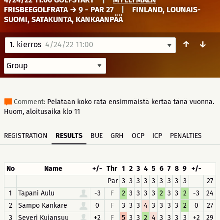
FRISBEEGOLFRATA → 9 - PAR 27
|
FINLAND, LOUNAIS-
SUOMI, SATAKUNTA, KANKAANPÄÄ
↑
↓
1. kierros
4/24/22 11:00
Comment:
Pelataan koko rata ensimmäistä kertaa tänä vuonna.
Huom, aloitusaika klo 11
REGISTRATION
RESULTS
BUE
GRH
OCP
ICP
PENALTIES
No
Name
+/-
Thr
1
2
3
4
5
6
7
8
9
+/-
Par
3
3
3
3
3
3
3
3
3
27
1
Tapani Aulu
-3
F
2
3
3
3
3
2
3
3
2
-3
24
2
Sampo Kankare
0
F
3
3
3
4
3
3
3
3
2
0
27
3
Severi Kujansuu
+2
F
5
3
3
2
4
3
3
3
3
+2
29