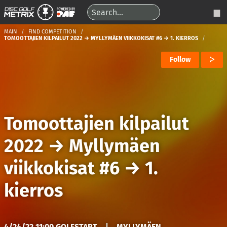
MAIN
FIND COMPETITION
TOMOOTTAJIEN KILPAILUT 2022 → MYLLYMÄEN VIIKKOKISAT #6 → 1. KIERROS
Follow
Tomoottajien kilpailut
2022
→
Myllymäen
viikkokisat #6
→
1.
kierros
4/24/22 11:00 GOLFSTART
|
MYLLYMÄEN