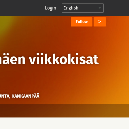
Login
Follow
äen viikkokisat
KUNTA, KANKAANPÄÄ