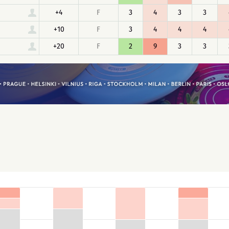
+4
F
3
4
3
3
+10
F
3
4
4
4
+20
F
2
9
3
3