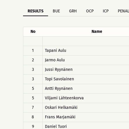
RESULTS
BUE
GRH
OCP
ICP
PENAL
No
Name
1
Tapani Aulu
2
Jarmo Aulu
3
Jussi Ryynänen
3
Topi Savolainen
5
Antti Ryynänen
5
Viljami Lähteenkorva
7
Oskari Helkamäki
8
Frans Marjamäki
9
Daniel Tuori