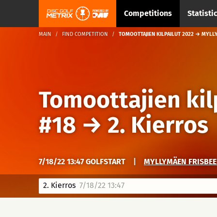
Competitions
Statisti
MAIN
FIND COMPETITION
TOMOOTTAJIEN KILPAILUT 2022 → MYLLY
Tomoottajien kil
#18
→
2. Kierros
7/18/22 13:47 GOLFSTART
|
MYLLYMÄEN FRISBEEG
2. Kierros
7/18/22 13:47