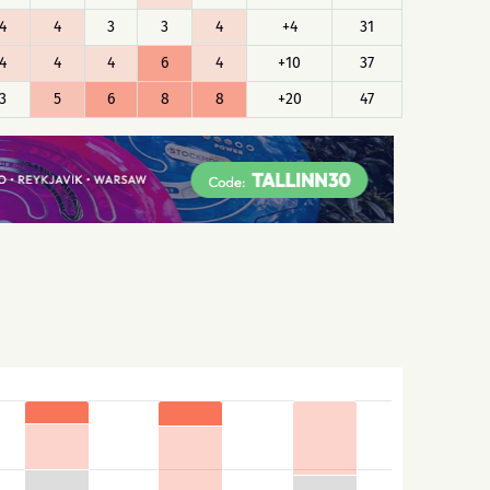
4
4
3
3
4
+4
31
4
4
4
6
4
+10
37
3
5
6
8
8
+20
47