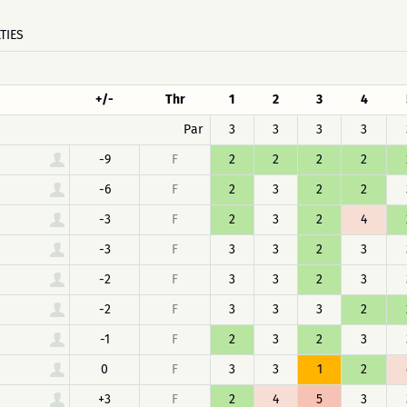
TIES
+/-
Thr
1
2
3
4
Par
3
3
3
3
-9
F
2
2
2
2
-6
F
2
3
2
2
-3
F
2
3
2
4
-3
F
3
3
2
3
-2
F
3
3
2
3
-2
F
3
3
3
2
-1
F
2
3
2
3
0
F
3
3
1
2
+3
F
2
4
5
3