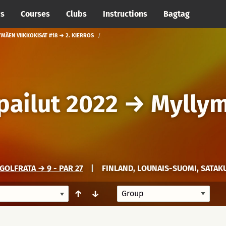
cs
Courses
Clubs
Instructions
Bagtag
MÄEN VIIKKOKISAT #18 → 2. KIERROS
pailut 2022
→
Myllym
OLFRATA → 9 - PAR 27
|
FINLAND, LOUNAIS-SUOMI, SATA
↑
↓