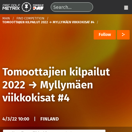
MAIN
FIND COMPETITION
TOMOOTTAJIEN KILPAILUT 2022 → MYLLYMÄEN VIIKKOKISAT #4
Follow
Tomoottajien kilpailut
2022
→
Myllymäen
viikkokisat #4
4/3/22 10:00
|
FINLAND