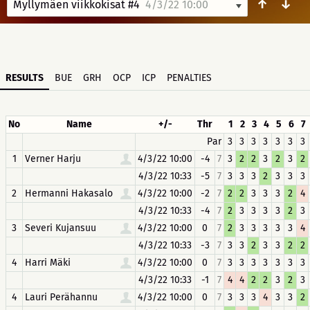
↑
↓
Myllymäen viikkokisat #4
4/3/22 10:00
RESULTS
BUE
GRH
OCP
ICP
PENALTIES
No
Name
+/-
Thr
1
2
3
4
5
6
7
Par
3
3
3
3
3
3
3
1
Verner Harju
4/3/22 10:00
-4
7
3
2
2
3
2
3
2
4/3/22 10:33
-5
7
3
3
3
2
3
3
3
2
Hermanni Hakasalo
4/3/22 10:00
-2
7
2
2
3
3
3
2
4
4/3/22 10:33
-4
7
2
3
3
3
3
2
3
3
Severi Kujansuu
4/3/22 10:00
0
7
2
3
3
3
3
3
4
4/3/22 10:33
-3
7
3
3
2
3
3
2
2
4
Harri Mäki
4/3/22 10:00
0
7
3
3
3
3
3
3
3
4/3/22 10:33
-1
7
4
4
2
2
3
2
3
4
Lauri Perähannu
4/3/22 10:00
0
7
3
3
3
4
3
3
2