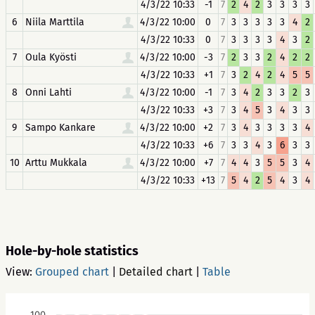
4/3/22 10:33
-1
7
2
4
2
3
3
3
3
6
Niila Marttila
4/3/22 10:00
0
7
3
3
3
3
3
4
2
4/3/22 10:33
0
7
3
3
3
3
4
3
2
7
Oula Kyösti
4/3/22 10:00
-3
7
2
3
3
2
4
2
2
4/3/22 10:33
+1
7
3
2
4
2
4
5
5
8
Onni Lahti
4/3/22 10:00
-1
7
3
4
2
3
3
2
3
4/3/22 10:33
+3
7
3
4
5
3
4
3
3
9
Sampo Kankare
4/3/22 10:00
+2
7
3
4
3
3
3
3
4
4/3/22 10:33
+6
7
3
3
4
3
6
3
3
10
Arttu Mukkala
4/3/22 10:00
+7
7
4
4
3
5
5
3
4
4/3/22 10:33
+13
7
5
4
2
5
4
3
4
Hole-by-hole statistics
View:
Grouped chart
|
Detailed chart
|
Table
100