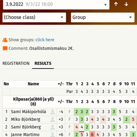
↑
↓
3.9.2022
9/3/22 18:00
Show groups:
click here
Comment:
Osallistumismaksu 2€.
REGISTRATION
RESULTS
No
Name
+/-
Thr
1
2
3
4
5
6
7
8
9
10
11
Par
3
4
3
3
3
3
3
4
5
3
4
Kilpasarja(860 ja yli)
+/-
Thr
1
2
3
4
5
6
7
8
9
10
11
(8)
1
Sami Mäkipörhölä
-4
F
2
3
2
3
3
3
3
3
5
3
4
2
Miko Björkberg
+3
F
3
3
3
4
3
4
3
4
5
2
5
2
Sami Björkberg
+3
F
4
4
2
3
3
3
3
3
5
3
4
4
Janne Martimo
+6
F
2
5
3
6
4
3
3
4
5
3
3