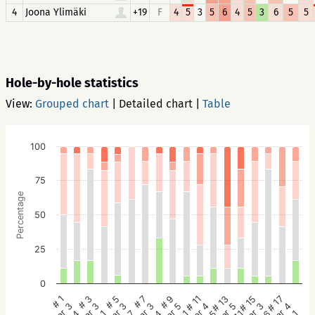
4
Joona Ylimäki
+19
F
4
5
3
5
6
4
5
3
6
5
5
Hole-by-hole statistics
View:
Grouped chart
|
Detailed chart
|
Table
100
75
Percentage
50
25
0
# 5
# 3
# 1
# 17
# 15
# 13
# 11
# 9
# 7
Par 3
Par 3
Par 3
Par 4
Par 3
Par 5
Par 4
Par 5
Par 3