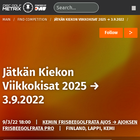
MAIN
FIND COMPETITION
JÄTKÄN KIEKON VIIKKOKISAT 2025 → 3.9.2022
Follow
Jätkän Kiekon
Viikkokisat 2025
→
3.9.2022
9/3/22 18:00
|
KEMIN FRISBEEGOLFRATA AJOS → AJOKSEN
FRISBEEGOLFRATA PRO
|
FINLAND, LAPPI, KEMI