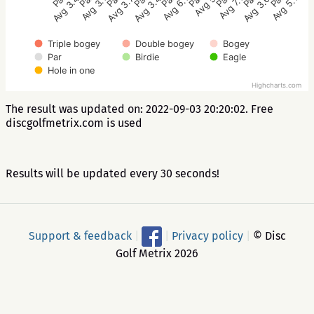
Avg 3.7
Avg 3.1
Avg 3.4
Avg 5.1
Avg 3.6
Avg 7.1
Avg 5
Avg 6.1
Avg 3.4
Triple bogey
Double bogey
Bogey
Par
Birdie
Eagle
Hole in one
Highcharts.com
The result was updated on: 2022-09-03 20:20:02. Free
discgolfmetrix.com is used
Results will be updated every 30 seconds!
Support & feedback
|
|
Privacy policy
|
© Disc
Golf Metrix 2026