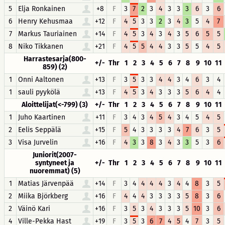
5
Elja Ronkainen
+8
F
3
7
2
3
4
3
3
3
6
3
6
6
Henry Kehusmaa
+12
F
4
5
3
3
2
3
4
3
5
4
7
7
Markus Tauriainen
+14
F
4
5
3
4
3
4
3
5
6
5
5
8
Niko Tikkanen
+21
F
4
5
5
4
4
3
3
5
5
4
5
Harrastesarja(800-
+/-
Thr
1
2
3
4
5
6
7
8
9
10
11
859) (2)
1
Onni Aaltonen
+13
F
3
5
3
3
4
4
3
4
6
3
4
1
sauli pyykölä
+13
F
4
5
3
4
3
3
3
5
6
4
4
Aloittelijat(<-799) (3)
+/-
Thr
1
2
3
4
5
6
7
8
9
10
11
1
Juho Kaartinen
+11
F
3
4
3
4
5
4
3
4
5
4
5
2
Eelis Seppälä
+15
F
5
4
3
3
3
3
4
7
6
3
5
3
Visa Jurvelin
+16
F
4
3
3
8
3
4
3
3
5
3
6
Juniorit(2007-
syntyneet ja
+/-
Thr
1
2
3
4
5
6
7
8
9
10
11
nuoremmat) (5)
1
Matias Järvenpää
+14
F
3
4
4
4
4
3
4
4
8
3
5
2
Miika Björkberg
+16
F
4
4
4
3
3
3
3
5
8
3
6
2
Väinö Kari
+16
F
3
5
3
4
3
3
3
5
10
3
6
4
Ville-Pekka Hast
+19
F
3
5
3
6
7
4
5
4
7
3
5