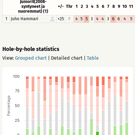
Juniorit(2008-
syntyneet ja
+/-
Thr
1
2
3
4
5
6
7
8
9
10
11
nuoremmat) (1)
1
Juho Hammari
+25
F
4
5
5
3
4
4
3
6
6
4
5
Hole-by-hole statistics
View:
Grouped chart
|
Detailed chart
|
Table
100
75
Percentage
50
25