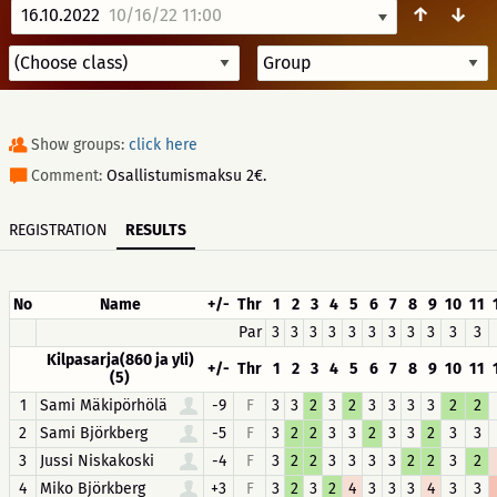
↑
↓
16.10.2022
10/16/22 11:00
Show groups:
click here
Comment:
Osallistumismaksu 2€.
REGISTRATION
RESULTS
No
Name
+/-
Thr
1
2
3
4
5
6
7
8
9
10
11
Par
3
3
3
3
3
3
3
3
3
3
3
Kilpasarja(860 ja yli)
+/-
Thr
1
2
3
4
5
6
7
8
9
10
11
(5)
1
Sami Mäkipörhölä
-9
F
3
3
2
3
2
3
3
3
3
2
2
2
Sami Björkberg
-5
F
3
2
2
3
3
2
3
3
2
3
3
3
Jussi Niskakoski
-4
F
3
2
2
3
3
3
3
2
2
3
2
4
Miko Björkberg
+3
F
3
2
3
2
4
3
3
3
4
3
3