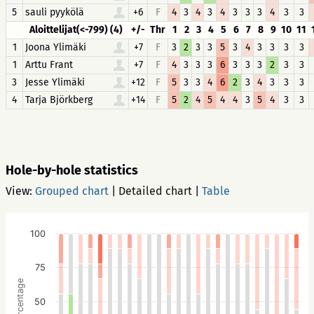
5
sauli pyykölä
+6
F
4
3
4
3
4
3
3
3
4
3
3
Aloittelijat(<-799) (4)
+/-
Thr
1
2
3
4
5
6
7
8
9
10
11
1
Joona Ylimäki
+7
F
3
2
3
3
5
3
4
3
3
3
3
1
Arttu Frant
+7
F
4
3
3
3
6
3
3
3
2
3
3
3
Jesse Ylimäki
+12
F
5
3
3
4
6
2
3
4
3
3
3
4
Tarja Björkberg
+14
F
5
2
4
5
4
4
3
5
4
3
3
Hole-by-hole statistics
View:
Grouped chart
|
Detailed chart
|
Table
100
75
Percentage
50