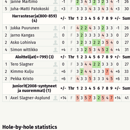
4
Janne Martimo
-1
F
2
3
4
3
2
3
2
3
4
-1
26
5
Juha-Matti Patokoski
+3
F
3
3
3
4
3
3
4
3
4
+3
30
Harrastesarja(800-859)
+/-
Thr
1
2
3
4
5
6
7
8
9
+/-
Su
(4)
1
Jukka Puurunen
-1
F
4
2
2
4
3
3
2
3
3
-1
26
2
Jarno Kangas
0
F
3
2
3
3
3
3
4
3
3
0
27
2
Asko Lohiniva
0
F
3
2
3
3
2
2
3
5
4
0
27
4
Simon wittikko
+4
F
3
3
2
5
3
4
5
2
4
+4
31
Aloittelijat(<-799) (3)
+/-
Thr
1
2
3
4
5
6
7
8
9
+/-
Su
1
Tero Slagner
0
F
3
3
4
4
2
2
3
3
3
0
27
2
Kimmo Kulju
+6
F
3
2
4
4
3
3
3
7
4
+6
33
2
Pekka Kristo
+6
F
4
3
3
5
3
3
3
4
5
+6
33
Juniorit(2008-syntyneet
+/-
Thr
1
2
3
4
5
6
7
8
9
+/-
Su
ja nuoremmat) (1)
1
Axel Slagner-Asplund
+14
F
5
3
5
7
3
2
5
4
7
+14
41
Hole-by-hole statistics