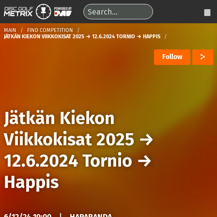
MAIN
FIND COMPETITION
JÄTKÄN KIEKON VIIKKOKISAT 2025 → 12.6.2024 TORNIO → HAPPIS
Follow
Jätkän Kiekon
Viikkokisat 2025
→
12.6.2024 Tornio
→
Happis
6/12/24 19:00
|
HAPARANDA