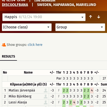
DISCGOLFBANA
|
SWEDEN, HAPARANDA, MARIELUND
↑
↓
Happis
6/12/24 19:00
Show groups:
click here
RESULTS
No
Name
+/-
Thr
1
2
3
4
5
6
7
8
9
+/-
Par
3
3
3
3
3
3
3
3
3
27
Kilpasarja(860 ja yli) (5)
+/-
Thr
1
2
3
4
5
6
7
8
9
+/-
Su
1
Matias Järvenpää
-3
F
2
2
3
3
3
3
2
2
4
-3
24
2
Miko Björkberg
-2
F
3
3
3
3
3
3
2
2
3
-2
25
2
Lassi Alaoja
-2
F
2
3
2
4
3
2
3
3
3
-2
25