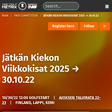
MAIN
FIND COMPETITION
JÄTKÄN KIEKON VIIKKOKISAT 2025 → 30.10.22
Register here
Follow
Jätkän Kiekon
Viikkokisat 2025
→
30.10.22
10/30/22 12:00 GOLFSTART
|
AJOKSEN TALVIRATA 22-
23
|
FINLAND, LAPPI, KEMI