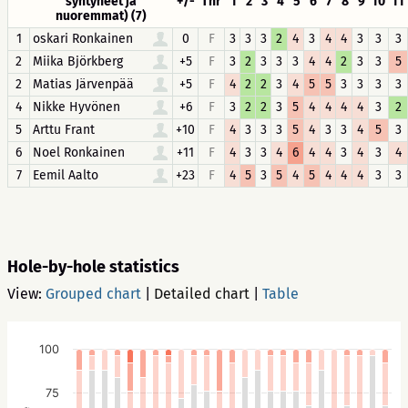
syntyneet ja
+/-
Thr
1
2
3
4
5
6
7
8
9
10
11
nuoremmat) (7)
1
oskari Ronkainen
0
F
3
3
3
2
4
3
4
4
3
3
3
2
Miika Björkberg
+5
F
3
2
3
3
3
4
4
2
3
3
5
2
Matias Järvenpää
+5
F
4
2
2
3
4
5
5
3
3
3
3
4
Nikke Hyvönen
+6
F
3
2
2
3
5
4
4
4
4
3
2
5
Arttu Frant
+10
F
4
3
3
3
5
4
3
3
4
5
3
6
Noel Ronkainen
+11
F
4
3
3
4
6
4
4
3
4
3
4
7
Eemil Aalto
+23
F
4
5
3
5
4
5
4
4
4
3
3
Hole-by-hole statistics
View:
Grouped chart
|
Detailed chart
|
Table
100
75