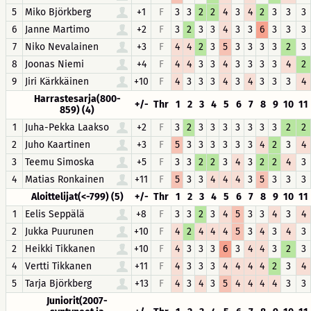
5
Miko Björkberg
+1
F
3
3
2
2
4
3
4
2
3
3
3
6
Janne Martimo
+2
F
3
2
3
3
4
3
3
6
3
3
3
7
Niko Nevalainen
+3
F
4
4
2
3
5
3
3
3
3
2
3
8
Joonas Niemi
+4
F
4
4
3
3
4
3
3
3
3
4
2
9
Jiri Kärkkäinen
+10
F
4
3
3
3
4
3
4
3
3
3
4
Harrastesarja(800-
+/-
Thr
1
2
3
4
5
6
7
8
9
10
11
859) (4)
1
Juha-Pekka Laakso
+2
F
3
2
3
3
3
3
3
3
3
2
2
2
Juho Kaartinen
+3
F
5
3
3
3
3
3
3
4
2
3
4
3
Teemu Simoska
+5
F
3
3
2
2
3
4
3
2
2
4
3
4
Matias Ronkainen
+11
F
5
3
3
4
4
4
3
5
3
3
3
Aloittelijat(<-799) (5)
+/-
Thr
1
2
3
4
5
6
7
8
9
10
11
1
Eelis Seppälä
+8
F
3
3
2
3
4
5
3
3
4
3
4
2
Jukka Puurunen
+10
F
4
2
4
4
4
5
3
4
3
4
3
2
Heikki Tikkanen
+10
F
4
3
3
3
6
3
4
4
3
2
3
4
Vertti Tikkanen
+11
F
4
3
3
3
4
4
4
4
2
3
4
5
Tarja Björkberg
+13
F
4
3
4
3
5
4
4
4
4
3
3
Juniorit(2007-