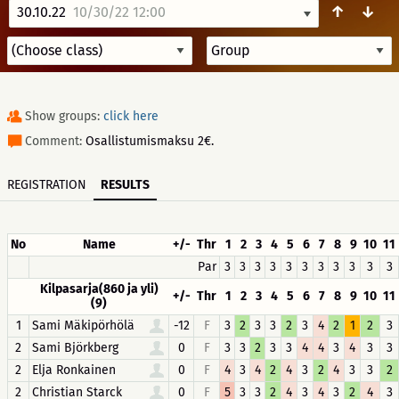
↑
↓
30.10.22
10/30/22 12:00
Show groups:
click here
Comment:
Osallistumismaksu 2€.
REGISTRATION
RESULTS
No
Name
+/-
Thr
1
2
3
4
5
6
7
8
9
10
11
Par
3
3
3
3
3
3
3
3
3
3
3
Kilpasarja(860 ja yli)
+/-
Thr
1
2
3
4
5
6
7
8
9
10
11
(9)
1
Sami Mäkipörhölä
-12
F
3
2
3
3
2
3
4
2
1
2
3
2
Sami Björkberg
0
F
3
3
2
3
3
4
4
3
4
3
3
2
Elja Ronkainen
0
F
4
3
4
2
4
3
2
4
3
3
2
2
Christian Starck
0
F
5
3
3
2
4
3
4
3
2
4
3