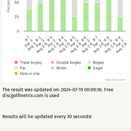
Percentage
50
25
0
# 5
# 4
# 3
# 2
# 1
# 9
# 8
# 7
# 6
Par 3
Par 3
Par 3
Par 3
Par 3
Par 3
Par 3
Par 3
Par 3
Avg 2.9
Avg 2.6
Avg 2.4
Avg 2.6
Avg 3
Avg 2.8
Avg 2.4
Avg 2.6
Avg 2.6
Triple bogey
Double bogey
Bogey
Par
Birdie
Eagle
Hole in one
Highcharts.com
The result was updated on: 2024-07-19 00:09:36. Free
discgolfmetrix.com is used
Results will be updated every 30 seconds!