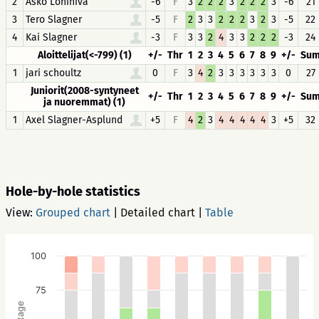
2
Asko Lohiniva
-6
F
3
2
2
2
3
2
2
2
3
-6
21
3
Tero Slagner
-5
F
2
3
3
2
2
2
3
2
3
-5
22
4
Kai Slagner
-3
F
3
3
2
4
3
3
2
2
2
-3
24
Aloittelijat(<-799) (1)
+/-
Thr
1
2
3
4
5
6
7
8
9
+/-
Su
1
jari schoultz
0
F
3
4
2
3
3
3
3
3
3
0
27
Juniorit(2008-syntyneet
+/-
Thr
1
2
3
4
5
6
7
8
9
+/-
Su
ja nuoremmat) (1)
1
Axel Slagner-Asplund
+5
F
4
2
3
4
4
4
4
4
3
+5
32
Hole-by-hole statistics
View:
Grouped chart
|
Detailed chart
|
Table
100
75