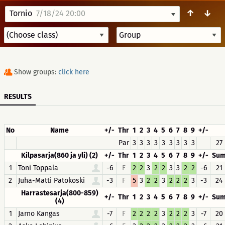
↑
↓
Tornio
7/18/24 20:00
Show groups:
click here
RESULTS
No
Name
+/-
Thr
1
2
3
4
5
6
7
8
9
+/-
Par
3
3
3
3
3
3
3
3
3
27
Kilpasarja(860 ja yli) (2)
+/-
Thr
1
2
3
4
5
6
7
8
9
+/-
Su
1
Toni Toppala
-6
F
2
2
3
2
2
3
3
2
2
-6
21
2
Juha-Matti Patokoski
-3
F
5
3
2
2
3
2
2
2
3
-3
24
Harrastesarja(800-859)
+/-
Thr
1
2
3
4
5
6
7
8
9
+/-
Su
(4)
1
Jarno Kangas
-7
F
2
2
2
2
3
2
2
2
3
-7
20