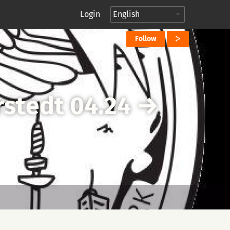
Login
Follow
stedt 04.24
→