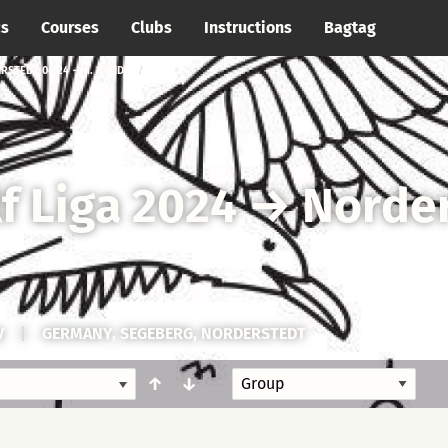
cs
Courses
Clubs
Instructions
Bagtag
RSTEDT 04.24 → 1. RUNDE
f Liga 2024
→
Norder
V
|
GERMANY, SEGEBERG, NORDERSTEDT
↑
↓