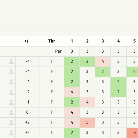
+/-
Thr
1
2
3
4
5
Par
3
3
3
3
3
-4
F
2
2
4
3
3
-4
F
2
3
2
3
2
-4
F
2
3
3
2
3
-2
F
4
3
3
2
3
-1
F
2
4
3
3
3
0
F
4
3
3
3
3
+2
F
4
5
3
3
3
+2
F
2
3
3
3
6