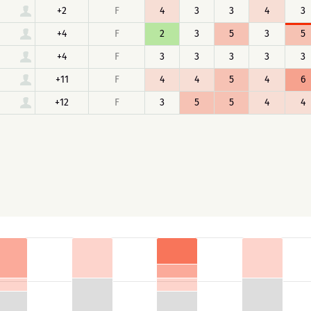
+2
F
4
3
3
4
3
+4
F
2
3
5
3
5
+4
F
3
3
3
3
3
+11
F
4
4
5
4
6
+12
F
3
5
5
4
4