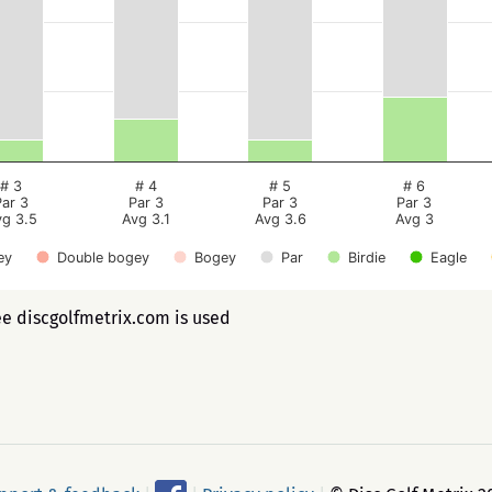
# 3
# 4
# 5
# 6
Par 3
Par 3
Par 3
Par 3
vg 3.5
Avg 3.1
Avg 3.6
Avg 3
ey
Double bogey
Bogey
Par
Birdie
Eagle
ee discgolfmetrix.com is used