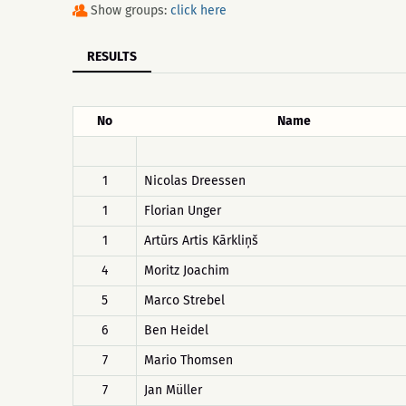
Show groups:
click here
RESULTS
No
Name
1
Nicolas Dreessen
1
Florian Unger
1
Artūrs Artis Kārkliņš
4
Moritz Joachim
5
Marco Strebel
6
Ben Heidel
7
Mario Thomsen
7
Jan Müller