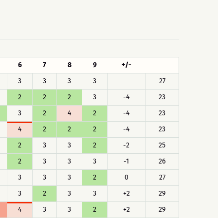
6
7
8
9
+/-
3
3
3
3
27
2
2
2
3
-4
23
3
2
4
2
-4
23
4
2
2
2
-4
23
2
3
3
2
-2
25
2
3
3
3
-1
26
3
3
3
2
0
27
3
2
3
3
+2
29
4
3
3
2
+2
29