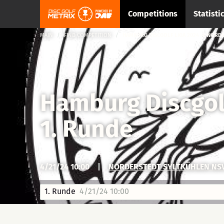
Competitions
Statisti
MAIN
FIND COMPETITION
HAMBURG DISCGOLF LIGA 2024 → NORDE
Hamburg Discgol
1. Runde
4/21/24 10:00
|
NORDERSTEDT SYLTKÜHLEN NS
1. Runde
4/21/24 10:00