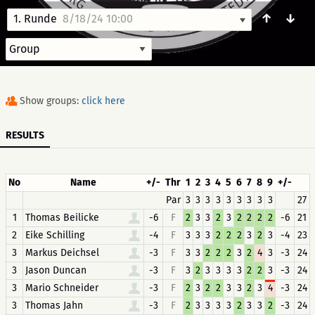
↑
↓
1. Runde
8/18/24 10:00
Show groups:
click here
RESULTS
No
Name
+/-
Thr
1
2
3
4
5
6
7
8
9
+/-
Par
3
3
3
3
3
3
3
3
3
27
1
Thomas Beilicke
-6
F
2
3
3
2
3
2
2
2
2
-6
21
2
Eike Schilling
-4
F
3
3
3
2
2
2
3
2
3
-4
23
3
Markus Deichsel
-3
F
3
3
2
2
2
3
2
4
3
-3
24
3
Jason Duncan
-3
F
3
2
3
3
3
3
2
2
3
-3
24
3
Mario Schneider
-3
F
2
3
2
2
3
3
2
3
4
-3
24
3
Thomas Jahn
-3
F
2
3
3
3
3
2
3
3
2
-3
24