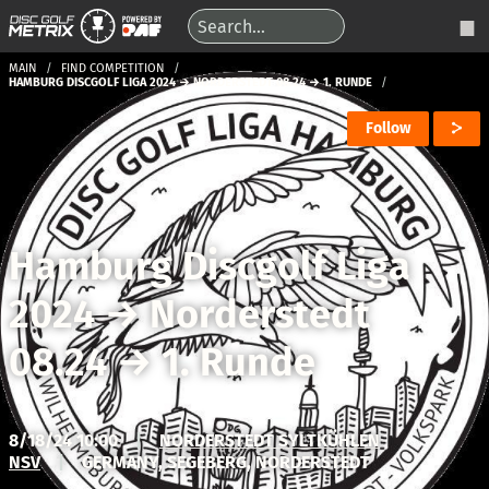
MAIN
FIND COMPETITION
HAMBURG DISCGOLF LIGA 2024 → NORDERSTEDT 08.24 → 1. RUNDE
Follow
Hamburg Discgolf Liga
2024
→
Norderstedt
08.24
→
1. Runde
8/18/24 10:00
|
NORDERSTEDT SYLTKÜHLEN
NSV
|
GERMANY, SEGEBERG, NORDERSTEDT