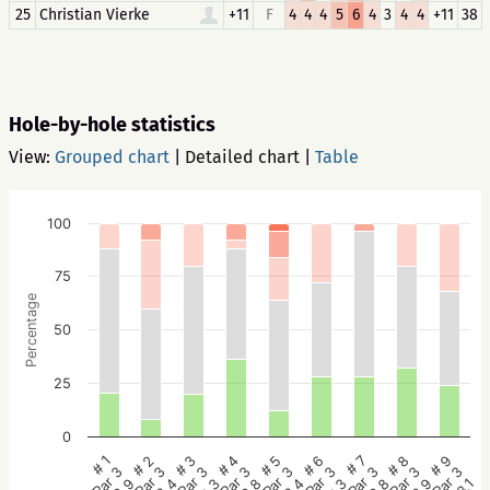
25
Christian Vierke
+11
F
4
4
4
5
6
4
3
4
4
+11
38
Hole-by-hole statistics
View:
Grouped chart
|
Detailed chart
|
Table
100
75
Percentage
50
25
0
# 5
# 4
# 3
# 2
# 1
# 9
# 8
# 7
# 6
Par 3
Par 3
Par 3
Par 3
Par 3
Par 3
Par 3
Par 3
Par 3