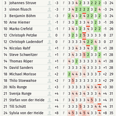
3
Johannes Struve
-3
F
3
3
4
2
3
3
2
2
2
-3
24
3
simon filusch
-3
F
3
4
2
2
2
2
3
2
4
-3
24
3
Benjamin Böhm
-3
F
2
4
3
2
4
2
2
3
2
-3
24
10
Arne Hiemer
-1
F
3
3
2
3
3
4
3
2
3
-1
26
10
Marko Crefeld
-1
F
3
4
3
2
3
4
3
2
2
-1
26
12
Christoph Petzke
0
F
3
2
3
2
5
3
3
3
3
0
27
12
Christoph Ladendorf
0
F
3
3
3
3
4
2
2
4
3
0
27
14
Nicolas Rahf
+1
F
3
3
4
3
3
4
3
2
3
+1
28
14
Steve Schweitzer
+1
F
3
4
3
3
5
2
3
3
2
+1
28
14
Thomas Röper
+1
F
4
3
2
3
3
3
3
3
4
+1
28
14
David Sanders
+1
F
3
3
3
3
4
3
3
3
3
+1
28
18
Michael Morisse
+2
F
2
4
4
3
4
3
3
3
3
+2
29
18
Thilo Stoewahse
+2
F
3
5
3
3
3
3
3
3
3
+2
29
20
Nils Runge
+3
F
3
3
3
3
3
4
3
4
4
+3
30
21
Svenja Runge
+4
F
3
4
4
3
4
3
3
3
4
+4
31
21
Stefan von der Heide
+4
F
3
4
3
3
3
4
5
3
3
+4
31
21
Till Schütt
+4
F
3
3
3
5
3
3
3
4
4
+4
31
24
Sylvia von der Heide
+8
F
4
5
3
4
5
4
3
3
4
+8
35