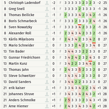
5
Christoph Ladendorf
-2
F
3
3
3
3
3
2
3
2
3
-2
25
8
Greg Snell
-1
F
3
3
3
3
2
3
3
3
3
-1
26
8
Thomas Beilicke
-1
F
2
3
3
3
4
2
3
4
2
-1
26
8
Boris Schmarbeck
-1
F
3
3
3
2
3
3
3
2
4
-1
26
8
Sven Nowatzky
-1
F
3
3
3
3
4
2
3
3
2
-1
26
8
Alexander Roll
-1
F
2
3
4
3
4
2
3
3
2
-1
26
13
Kārlis Miķelsons
0
F
2
4
3
4
2
3
3
4
2
0
27
13
Mario Schneider
0
F
3
3
3
2
4
2
3
3
4
0
27
13
Tim Bader
0
F
3
4
4
3
3
2
2
3
3
0
27
13
Gunnar Friedrichsen
0
F
3
4
2
4
2
3
2
4
3
0
27
13
Martin Kunz
0
F
3
4
2
2
3
3
4
4
2
0
27
13
Thomas Jahn
0
F
2
4
3
3
5
2
3
3
2
0
27
13
Steve Schweitzer
0
F
3
4
3
4
3
2
3
3
2
0
27
13
David Sanders
0
F
3
4
4
2
2
3
3
3
3
0
27
21
erik kaiser
+1
F
3
3
4
3
4
2
2
3
4
+1
28
21
Johannes Struve
+1
F
3
4
3
3
4
2
4
3
2
+1
28
21
Anders Schmolke
+1
F
2
5
3
3
3
2
3
4
3
+1
28
21
Arne Hiemer
+1
F
2
4
3
3
4
3
3
4
2
+1
28