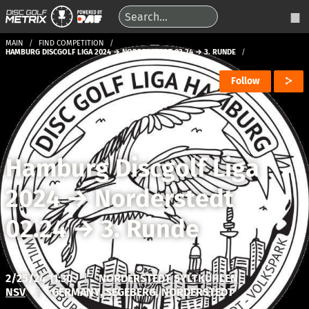
MAIN
FIND COMPETITION
HAMBURG DISCGOLF LIGA 2024 → NORDERSTEDT 02.24 → 3. RUNDE
Follow
Hamburg Discgolf Liga
2024
→
Norderstedt
02.24
→
3. Runde
2/25/24 11:30
|
NORDERSTEDT SYLTKÜHLEN
NSV
|
GERMANY, SEGEBERG, NORDERSTEDT