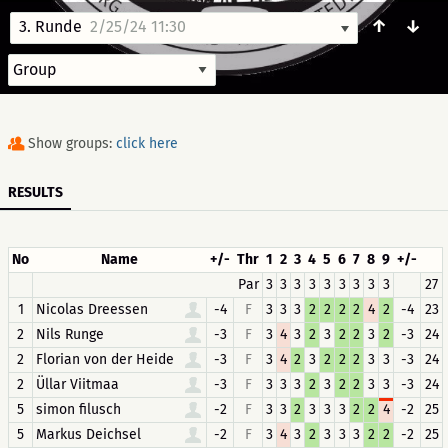
↑
↓
3. Runde
2/25/24 11:30
Show groups:
click here
RESULTS
No
Name
+/-
Thr
1
2
3
4
5
6
7
8
9
+/-
Par
3
3
3
3
3
3
3
3
3
27
1
Nicolas Dreessen
-4
F
3
3
3
2
2
2
2
4
2
-4
23
2
Nils Runge
-3
F
3
4
3
2
3
2
2
3
2
-3
24
2
Florian von der Heide
-3
F
3
4
2
3
2
2
2
3
3
-3
24
2
Üllar Viitmaa
-3
F
3
3
3
2
3
2
2
3
3
-3
24
5
simon filusch
-2
F
3
3
2
3
3
3
2
2
4
-2
25
5
Markus Deichsel
-2
F
3
4
3
2
3
3
3
2
2
-2
25