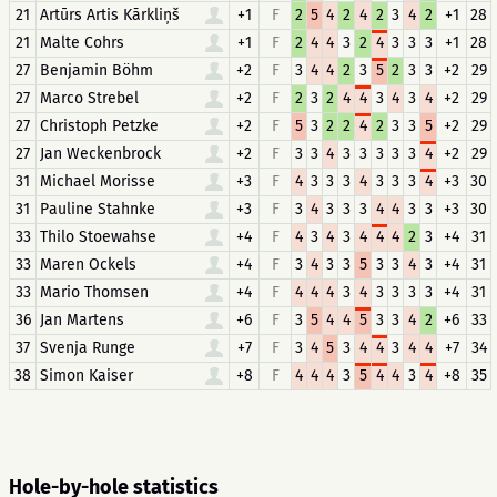
21
Artūrs Artis Kārkliņš
+1
F
2
5
4
2
4
2
3
4
2
+1
28
21
Malte Cohrs
+1
F
2
4
4
3
2
4
3
3
3
+1
28
27
Benjamin Böhm
+2
F
3
4
4
2
3
5
2
3
3
+2
29
27
Marco Strebel
+2
F
2
3
2
4
4
3
4
3
4
+2
29
27
Christoph Petzke
+2
F
5
3
2
2
4
2
3
3
5
+2
29
27
Jan Weckenbrock
+2
F
3
3
4
3
3
3
3
3
4
+2
29
31
Michael Morisse
+3
F
4
3
3
3
4
3
3
3
4
+3
30
31
Pauline Stahnke
+3
F
3
4
3
3
3
4
4
3
3
+3
30
33
Thilo Stoewahse
+4
F
4
3
4
3
4
4
4
2
3
+4
31
33
Maren Ockels
+4
F
3
4
3
3
5
3
3
4
3
+4
31
33
Mario Thomsen
+4
F
4
4
4
3
4
3
3
3
3
+4
31
36
Jan Martens
+6
F
3
5
4
4
5
3
3
4
2
+6
33
37
Svenja Runge
+7
F
3
4
5
3
4
4
3
4
4
+7
34
38
Simon Kaiser
+8
F
4
4
4
3
5
4
4
3
4
+8
35
Hole-by-hole statistics