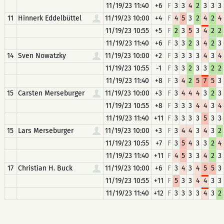
11/19/23 11:40
+6
F
3
3
4
2
3
3
3
11
Hinnerk Eddelbüttel
11/19/23 10:00
+4
F
4
5
3
2
4
2
4
11/19/23 10:55
+5
F
2
3
5
3
4
2
2
11/19/23 11:40
+6
F
3
3
2
3
4
2
3
14
Sven Nowatzky
11/19/23 10:00
+2
F
3
3
3
3
4
3
4
11/19/23 10:55
-1
F
3
3
2
3
3
2
2
11/19/23 11:40
+8
F
3
4
2
5
7
5
3
15
Carsten Merseburger
11/19/23 10:00
+3
F
3
4
4
4
3
2
3
11/19/23 10:55
+8
F
3
3
3
4
4
3
4
11/19/23 11:40
+11
F
3
3
3
3
5
3
3
15
Lars Merseburger
11/19/23 10:00
+3
F
3
4
4
3
4
3
2
11/19/23 10:55
+7
F
3
5
4
3
3
2
4
11/19/23 11:40
+11
F
4
5
3
3
4
2
3
17
Christian H. Buck
11/19/23 10:00
+6
F
3
4
3
4
5
5
3
11/19/23 10:55
+11
F
5
3
3
4
4
3
3
11/19/23 11:40
+12
F
3
3
3
3
4
3
2