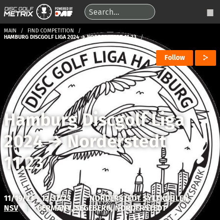
MAIN
FIND COMPETITION
HAMBURG DISCGOLF LIGA 2024 → NORDERSTEDT 11.23
Follow
Hamburg Discgolf Liga
2024
→
Norderstedt
11.23
11/19/23 - 12/17/23
|
NORDERSTEDT SYLTKÜHLEN
NSV
|
GERMANY, SEGEBERG, NORDERSTEDT