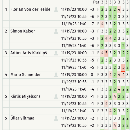
Par
3
3
3
3
3
3
3
1
Florian von der Heide
11/19/23 10:00
-3
F
2
3
2
2
4
3
3
11/19/23 10:55
-6
F
2
3
2
2
3
3
3
11/19/23 11:40
-7
F
4
3
3
2
3
3
3
2
Simon Kaiser
11/19/23 10:00
-3
F
3
3
2
2
3
3
2
11/19/23 10:55
-3
F
2
4
4
2
3
3
3
11/19/23 11:40
-6
F
2
3
3
3
3
2
3
3
Artūrs Artis Kārkliņš
11/19/23 10:00
-1
F
4
5
3
2
3
2
2
11/19/23 10:55
-5
F
2
3
2
3
3
3
2
11/19/23 11:40
-5
F
3
3
3
2
3
5
2
4
Mario Schneider
11/19/23 10:00
0
F
3
3
4
2
4
4
3
11/19/23 10:55
-1
F
3
3
3
2
3
3
3
11/19/23 11:40
-4
F
3
3
2
2
4
2
2
5
Kārlis Miķelsons
11/19/23 10:00
-1
F
3
3
2
4
2
2
3
11/19/23 10:55
-1
F
3
4
3
3
3
3
3
11/19/23 11:40
-3
F
3
3
4
2
3
3
2
5
Üllar Viitmaa
11/19/23 10:00
-2
F
3
3
3
3
3
2
2
11/19/23 10:55
-2
F
3
3
3
4
3
2
2