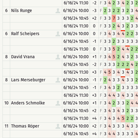
6/16/24 11:30
-2
F
3
4
2
3
4
2
3
2
6
Nils Runge
6/16/24 10:00
-3
F
2
3
2
2
3
2
3
4
6/16/24 10:45
+2
F
3
3
7
3
3
3
2
4
6/16/24 11:30
0
F
3
3
2
4
3
2
3
3
6
Ralf Scheipers
6/16/24 10:00
0
F
3
4
3
4
4
2
2
3
6/16/24 10:45
-1
F
3
3
2
3
3
3
3
3
6/16/24 11:30
0
F
3
3
5
2
4
4
2
2
8
David Vrana
6/16/24 10:00
+1
F
3
4
5
2
4
3
2
3
6/16/24 10:45
-2
F
3
3
3
2
2
2
4
2
6/16/24 11:30
+3
F
4
5
3
4
3
4
3
2
8
Lars Merseburger
6/16/24 10:00
-1
F
2
4
3
3
4
3
3
2
6/16/24 10:45
-1
F
3
4
3
2
3
3
3
3
6/16/24 11:30
+3
F
3
4
4
3
4
3
3
4
10
Anders Schmolke
6/16/24 10:00
+1
F
3
4
2
3
3
2
4
4
6/16/24 10:45
+2
F
3
4
3
4
3
2
3
3
6/16/24 11:30
+4
F
3
4
3
4
5
2
2
3
11
Thomas Röper
6/16/24 10:00
+2
F
3
4
3
3
3
4
3
3
6/16/24 10:45
+4
F
3
4
4
3
3
3
3
4