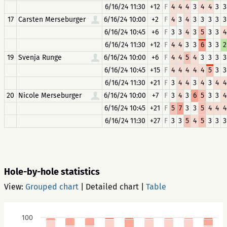
6/16/24 11:30
+12
F
4
4
4
3
4
4
3
3
17
Carsten Merseburger
6/16/24 10:00
+2
F
4
3
4
3
3
3
3
3
6/16/24 10:45
+6
F
3
3
4
3
5
3
3
4
6/16/24 11:30
+12
F
4
4
3
3
6
3
3
2
19
Svenja Runge
6/16/24 10:00
+6
F
4
4
5
4
3
3
3
3
6/16/24 10:45
+15
F
4
4
4
4
4
5
3
3
6/16/24 11:30
+21
F
3
4
4
3
4
3
4
4
20
Nicole Merseburger
6/16/24 10:00
+7
F
3
4
3
6
5
3
3
4
6/16/24 10:45
+21
F
5
7
3
3
5
4
4
4
6/16/24 11:30
+27
F
3
3
5
4
5
3
3
3
Hole-by-hole statistics
View:
Grouped chart
|
Detailed chart
|
Table
100