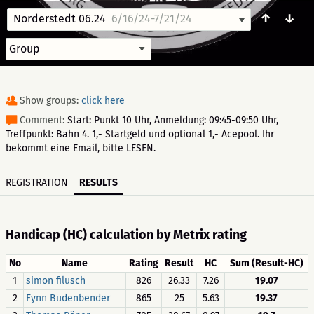
↑
↓
Norderstedt 06.24
6/16/24-7/21/24
Show groups:
click here
Comment:
Start: Punkt 10 Uhr, Anmeldung: 09:45-09:50 Uhr,
Treffpunkt: Bahn 4. 1,- Startgeld und optional 1,- Acepool. Ihr
bekommt eine Email, bitte LESEN.
REGISTRATION
RESULTS
Handicap (HC) calculation by Metrix rating
No
Name
Rating
Result
HC
Sum (Result-HC)
1
simon filusch
826
26.33
7.26
19.07
2
Fynn Büdenbender
865
25
5.63
19.37