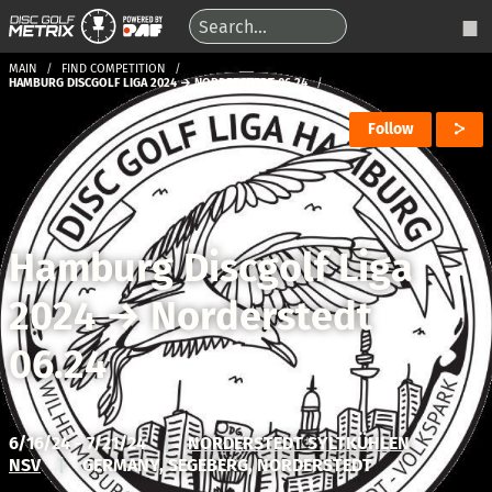
MAIN
FIND COMPETITION
HAMBURG DISCGOLF LIGA 2024 → NORDERSTEDT 06.24
Follow
Hamburg Discgolf Liga
2024
→
Norderstedt
06.24
6/16/24 - 7/21/24
|
NORDERSTEDT SYLTKÜHLEN
NSV
|
GERMANY, SEGEBERG, NORDERSTEDT