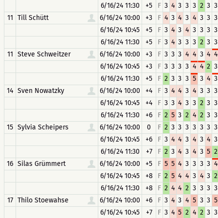
6/16/24 11:30
+5
F
3
4
3
3
3
2
3
3
11
Till Schütt
6/16/24 10:00
+3
F
4
3
4
3
4
3
3
3
6/16/24 10:45
+5
F
3
4
3
4
3
3
3
3
6/16/24 11:30
+5
F
3
4
3
3
3
2
3
3
11
Steve Schweitzer
6/16/24 10:00
+3
F
3
3
3
4
4
3
4
4
6/16/24 10:45
+3
F
3
3
3
3
4
4
2
3
6/16/24 11:30
+5
F
2
3
3
3
5
3
4
3
14
Sven Nowatzky
6/16/24 10:00
+4
F
3
4
4
3
4
3
3
3
6/16/24 10:45
+4
F
3
3
4
3
3
2
3
3
6/16/24 11:30
+6
F
2
5
3
2
4
2
3
3
15
Sylvia Scheipers
6/16/24 10:00
0
F
2
3
3
3
3
3
3
3
6/16/24 10:45
+6
F
3
4
4
3
4
3
4
3
6/16/24 11:30
+7
F
2
3
4
3
4
3
5
2
16
Silas Grümmert
6/16/24 10:00
+5
F
5
5
4
3
3
3
3
4
6/16/24 10:45
+8
F
2
5
4
4
3
4
3
2
6/16/24 11:30
+8
F
2
4
4
2
3
3
3
3
17
Thilo Stoewahse
6/16/24 10:00
+6
F
3
4
3
4
5
3
3
5
6/16/24 10:45
+7
F
3
4
5
2
4
2
3
3