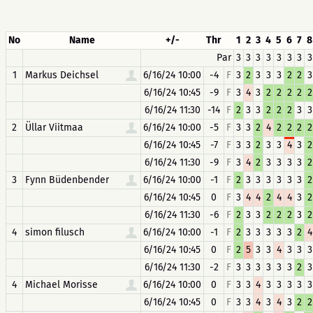
No
Name
+/-
Thr
1
2
3
4
5
6
7
8
Par
3
3
3
3
3
3
3
3
1
Markus Deichsel
6/16/24 10:00
-4
F
3
2
3
3
3
2
2
3
6/16/24 10:45
-9
F
3
4
3
2
2
2
2
2
6/16/24 11:30
-14
F
2
3
3
2
2
2
3
3
2
Üllar Viitmaa
6/16/24 10:00
-5
F
3
3
2
4
2
2
2
2
6/16/24 10:45
-7
F
3
3
2
3
3
4
3
2
6/16/24 11:30
-9
F
3
4
2
3
3
3
3
2
3
Fynn Büdenbender
6/16/24 10:00
-1
F
2
3
3
3
3
3
3
2
6/16/24 10:45
0
F
3
4
4
2
4
4
3
2
6/16/24 11:30
-6
F
2
3
3
2
2
2
3
2
4
simon filusch
6/16/24 10:00
-1
F
2
3
3
3
3
3
2
4
6/16/24 10:45
0
F
2
5
3
3
4
3
3
3
6/16/24 11:30
-2
F
3
3
3
3
3
3
2
3
4
Michael Morisse
6/16/24 10:00
0
F
3
3
4
3
3
3
3
3
6/16/24 10:45
0
F
3
3
4
3
4
3
2
2