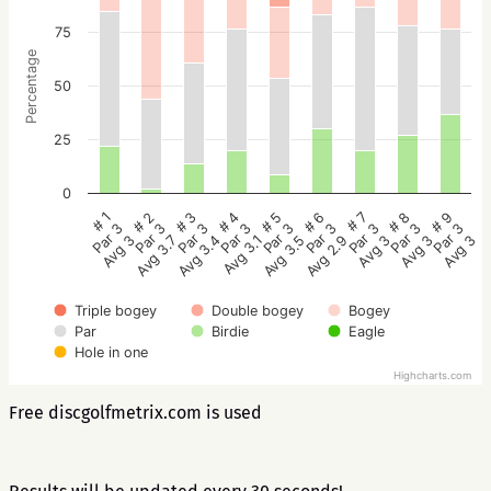
75
Percentage
50
25
0
# 5
# 4
# 3
# 2
# 1
# 9
# 8
# 7
# 6
Par 3
Par 3
Par 3
Par 3
Par 3
Par 3
Par 3
Par 3
Par 3
Avg 3.5
Avg 3.1
Avg 3.4
Avg 3.7
Avg 3
Avg 3
Avg 3
Avg 3
Avg 2.9
Triple bogey
Double bogey
Bogey
Par
Birdie
Eagle
Hole in one
Highcharts.com
Free discgolfmetrix.com is used