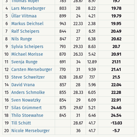
3
Thomas Röper
785
28.67
8.97
19.7
4
Lars Merseburger
803
28
8.22
19.78
5
Üllar Viitmaa
899
24
4.21
19.79
6
Markus Deichsel
943
22.33
2.38
19.95
7
Ralf Scheipers
844
27
6.51
20.49
8
Nils Runge
847
27
6.38
20.62
9
Sylvia Scheipers
793
29.33
8.63
20.7
10
Michael Morisse
870
26.33
5.42
20.91
11
Svenja Runge
691
34
12.89
21.11
12
Carsten Merseburger
770
31
9.59
21.41
13
Steve Schweitzer
828
28.67
7.17
21.5
14
David Vrana
857
28
5.96
22.04
15
Anders Schmolke
855
28.33
6.05
22.28
16
Sven Nowatzky
854
29
6.09
22.91
17
Silas Grümmert
875
29.67
5.21
24.46
18
Thilo Stoewahse
845
31
6.46
24.54
19
Till Schütt
28.67
41.7
-13.03
20
Nicole Merseburger
36
41.7
-5.7