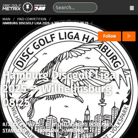
MAIN
FIND COMPETITION
HAMBURG DISCGOLF LIGA 2025 → WILHELMSBURG 08.25
Follow
Hamburg Discgolf Liga
2025
→
Wilhelmsburg
08.25
8/3/25 - 9/14/25
|
WILHELMSBURG INSELPARK
STANDARD
|
GERMANY, HAMBURG