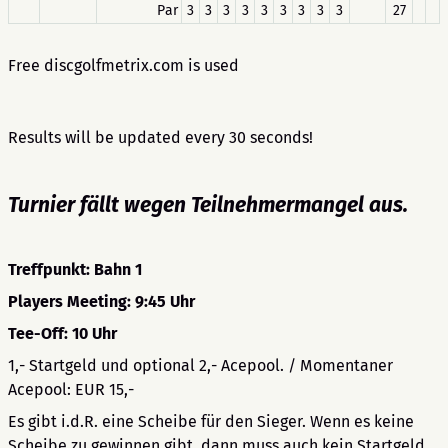
Par
3
3
3
3
3
3
3
3
3
27
Free discgolfmetrix.com is used
Results will be updated every 30 seconds!
Turnier fällt wegen Teilnehmermangel aus.
Treffpunkt: Bahn 1
Players Meeting: 9:45 Uhr
Tee-Off: 10 Uhr
1,- Startgeld und optional 2,- Acepool. / Momentaner
Acepool: EUR 15,-
Es gibt i.d.R. eine Scheibe für den Sieger. Wenn es keine
Scheibe zu gewinnen gibt, dann muss auch kein Startgeld