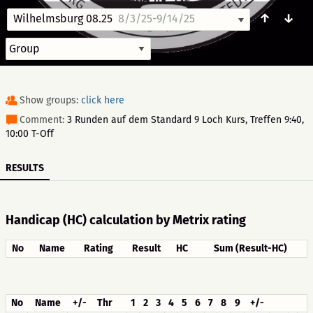
↑
↓
Wilhelmsburg 08.25
8/3/25-9/14/25
Show groups:
click here
Comment:
3 Runden auf dem Standard 9 Loch Kurs, Treffen 9:40,
10:00 T-Off
RESULTS
Handicap (HC) calculation by Metrix rating
No
Name
Rating
Result
HC
Sum (Result-HC)
No
Name
+/-
Thr
1
2
3
4
5
6
7
8
9
+/-