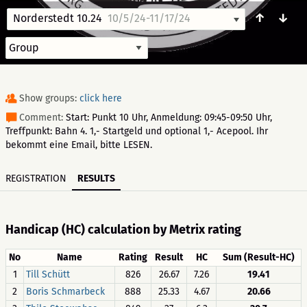
↑
↓
Norderstedt 10.24
10/5/24-11/17/24
Show groups:
click here
Comment:
Start: Punkt 10 Uhr, Anmeldung: 09:45-09:50 Uhr,
Treffpunkt: Bahn 4. 1,- Startgeld und optional 1,- Acepool. Ihr
bekommt eine Email, bitte LESEN.
REGISTRATION
RESULTS
Handicap (HC) calculation by Metrix rating
No
Name
Rating
Result
HC
Sum (Result-HC)
1
Till Schütt
826
26.67
7.26
19.41
2
Boris Schmarbeck
888
25.33
4.67
20.66