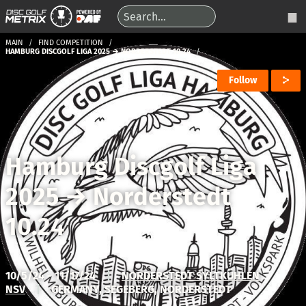
MAIN
FIND COMPETITION
HAMBURG DISCGOLF LIGA 2025 → NORDERSTEDT 10.24
Follow
Hamburg Discgolf Liga
2025
→
Norderstedt
10.24
10/5/24 - 11/17/24
|
NORDERSTEDT SYLTKÜHLEN
NSV
|
GERMANY, SEGEBERG, NORDERSTEDT