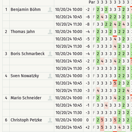
Par
3
3
3
3
3
3
3
3
1
Benjamin Böhm
10/20/24 10:00
-2
F
2
3
2
3
3
3
2
3
10/20/24 10:45
-6
F
2
4
3
2
2
3
2
3
10/20/24 11:30
-8
F
3
3
2
2
4
2
4
3
2
Thomas Jahn
10/20/24 10:00
-4
F
2
3
3
2
3
2
2
3
10/20/24 10:45
-5
F
2
3
3
3
4
3
2
3
10/20/24 11:30
-6
F
3
3
3
3
4
2
3
3
3
Boris Schmarbeck
10/20/24 10:00
-4
F
2
3
3
3
3
2
2
3
10/20/24 10:45
-2
F
2
4
3
3
4
2
3
3
10/20/24 11:30
-5
F
3
3
3
3
3
2
2
3
4
Sven Nowatzky
10/20/24 10:00
-3
F
3
3
3
3
3
2
2
3
10/20/24 10:45
-3
F
3
3
3
3
5
2
3
2
10/20/24 11:30
-3
F
4
3
3
3
3
2
2
4
4
Mario Schneider
10/20/24 10:00
-1
F
2
3
3
3
4
2
2
3
10/20/24 10:45
-1
F
3
3
4
3
3
3
2
3
10/20/24 11:30
-3
F
3
3
3
3
3
2
3
2
6
Christoph Petzke
10/20/24 10:00
0
F
2
5
3
3
5
2
3
2
10/20/24 10:45
+2
F
3
5
3
3
3
4
3
3