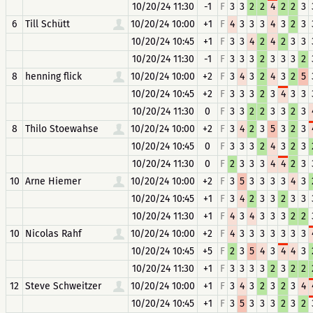
10/20/24 11:30
-1
F
3
3
2
2
4
2
2
3
6
Till Schütt
10/20/24 10:00
+1
F
4
3
3
3
4
3
2
3
10/20/24 10:45
+1
F
3
3
4
2
4
2
3
3
10/20/24 11:30
-1
F
3
3
3
2
3
3
3
2
8
henning flick
10/20/24 10:00
+2
F
3
4
3
2
4
3
2
5
10/20/24 10:45
+2
F
3
3
3
2
3
4
3
3
10/20/24 11:30
0
F
3
3
2
2
3
3
2
3
8
Thilo Stoewahse
10/20/24 10:00
+2
F
3
4
2
3
5
3
2
3
10/20/24 10:45
0
F
3
3
3
2
4
3
2
3
10/20/24 11:30
0
F
2
3
3
3
4
4
2
3
10
Arne Hiemer
10/20/24 10:00
+2
F
3
5
3
3
3
3
4
3
10/20/24 10:45
+1
F
3
4
2
3
3
2
3
3
10/20/24 11:30
+1
F
4
3
4
3
3
3
2
2
10
Nicolas Rahf
10/20/24 10:00
+2
F
4
3
3
3
3
3
3
3
10/20/24 10:45
+5
F
2
3
5
4
3
4
4
3
10/20/24 11:30
+1
F
3
3
3
3
2
3
2
2
12
Steve Schweitzer
10/20/24 10:00
+1
F
3
4
3
2
3
2
3
4
10/20/24 10:45
+1
F
3
5
3
3
3
2
3
2