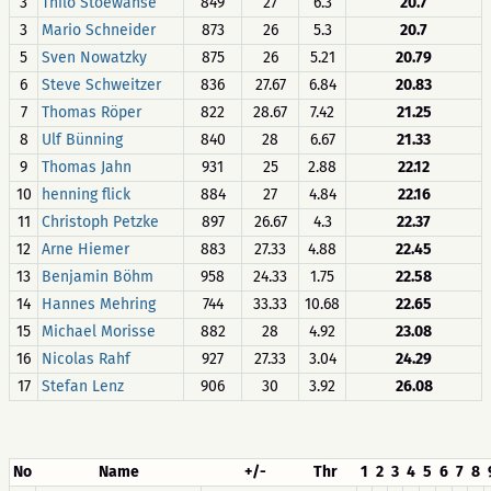
3
Thilo Stoewahse
849
27
6.3
20.7
3
Mario Schneider
873
26
5.3
20.7
5
Sven Nowatzky
875
26
5.21
20.79
6
Steve Schweitzer
836
27.67
6.84
20.83
7
Thomas Röper
822
28.67
7.42
21.25
8
Ulf Bünning
840
28
6.67
21.33
9
Thomas Jahn
931
25
2.88
22.12
10
henning flick
884
27
4.84
22.16
11
Christoph Petzke
897
26.67
4.3
22.37
12
Arne Hiemer
883
27.33
4.88
22.45
13
Benjamin Böhm
958
24.33
1.75
22.58
14
Hannes Mehring
744
33.33
10.68
22.65
15
Michael Morisse
882
28
4.92
23.08
16
Nicolas Rahf
927
27.33
3.04
24.29
17
Stefan Lenz
906
30
3.92
26.08
No
Name
+/-
Thr
1
2
3
4
5
6
7
8