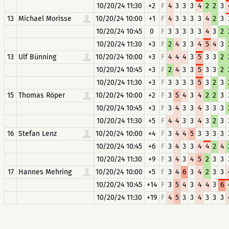
10/20/24 11:30
+2
F
4
3
3
3
4
2
2
3
13
Michael Morisse
10/20/24 10:00
+1
F
4
3
3
3
3
4
2
3
10/20/24 10:45
0
F
3
3
3
3
3
4
3
2
10/20/24 11:30
+3
F
2
4
3
3
4
5
4
3
13
Ulf Bünning
10/20/24 10:00
+3
F
4
4
4
3
5
3
3
2
10/20/24 10:45
+3
F
2
4
3
3
5
3
3
2
10/20/24 11:30
+3
F
3
3
3
3
5
3
2
3
15
Thomas Röper
10/20/24 10:00
+2
F
3
5
4
3
4
2
2
3
10/20/24 10:45
+3
F
3
4
3
3
4
3
3
3
10/20/24 11:30
+5
F
4
4
3
3
4
3
2
3
16
Stefan Lenz
10/20/24 10:00
+4
F
3
4
4
5
3
3
3
3
10/20/24 10:45
+6
F
3
4
3
3
4
4
2
4
10/20/24 11:30
+9
F
3
4
3
4
5
2
3
3
17
Hannes Mehring
10/20/24 10:00
+5
F
3
4
6
3
4
2
3
3
10/20/24 10:45
+14
F
3
5
4
3
4
4
3
6
10/20/24 11:30
+19
F
4
5
3
3
4
3
3
3