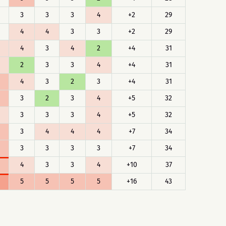
3
3
3
4
+2
29
4
4
3
3
+2
29
4
3
4
2
+4
31
2
3
3
4
+4
31
4
3
2
3
+4
31
3
2
3
4
+5
32
3
3
3
4
+5
32
3
4
4
4
+7
34
3
3
3
3
+7
34
4
3
3
4
+10
37
5
5
5
5
+16
43