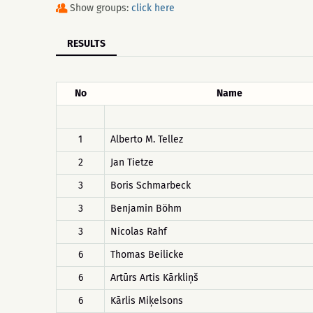
Show groups:
click here
RESULTS
No
Name
1
Alberto M. Tellez
2
Jan Tietze
3
Boris Schmarbeck
3
Benjamin Böhm
3
Nicolas Rahf
6
Thomas Beilicke
6
Artūrs Artis Kārkliņš
6
Kārlis Miķelsons