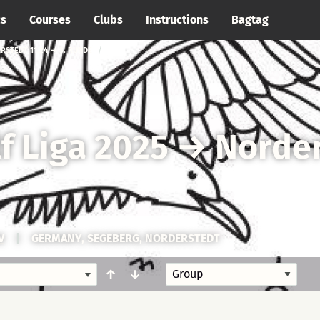
cs
Courses
Clubs
Instructions
Bagtag
RSTEDT 11.24 → 3. RUNDE
f Liga 2025
→
Norder
V
|
GERMANY, SEGEBERG, NORDERSTEDT
↑
↓