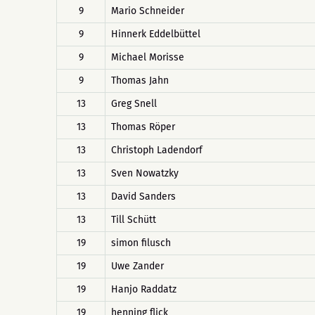
9
Mario Schneider
9
Hinnerk Eddelbüttel
9
Michael Morisse
9
Thomas Jahn
13
Greg Snell
13
Thomas Röper
13
Christoph Ladendorf
13
Sven Nowatzky
13
David Sanders
13
Till Schütt
19
simon filusch
19
Uwe Zander
19
Hanjo Raddatz
19
henning flick