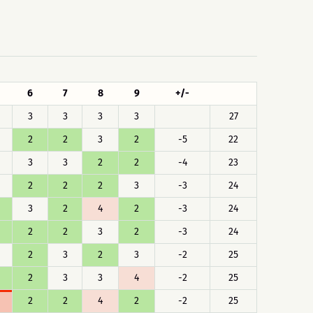
6
7
8
9
+/-
3
3
3
3
27
2
2
3
2
-5
22
3
3
2
2
-4
23
2
2
2
3
-3
24
3
2
4
2
-3
24
2
2
3
2
-3
24
2
3
2
3
-2
25
2
3
3
4
-2
25
2
2
4
2
-2
25