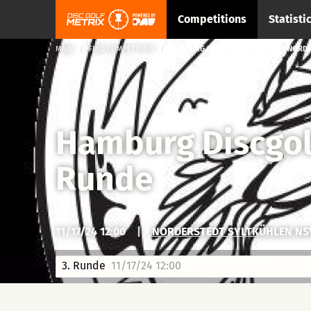
Competitions
Statisti
MAIN
FIND COMPETITION
HAMBURG DISCGOLF LIGA 2025 → NORDE
Hamburg Discgol
Runde
11/17/24 12:00
|
NORDERSTEDT SYLTKÜHLEN NS
3. Runde
11/17/24 12:00