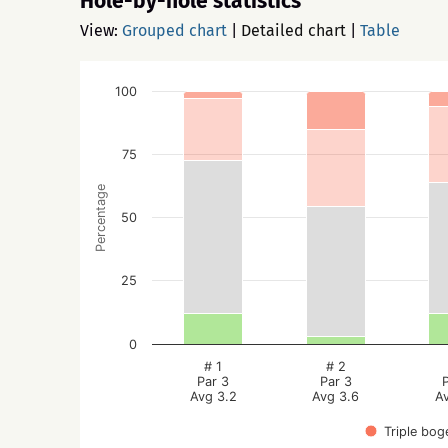
Hole-by-hole statistics
View:
Grouped chart
|
Detailed chart
|
Table
100
75
Percentage
50
25
0
# 1
# 2
Par 3
Par 3
Avg 3.2
Avg 3.6
A
Triple bog