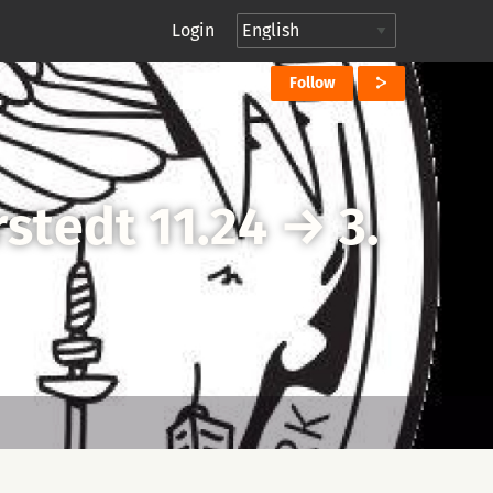
Login
Follow
stedt 11.24
→
3.