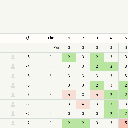
+/-
Thr
1
2
3
4
5
Par
3
3
3
3
3
-5
F
2
3
2
3
3
-4
F
3
3
2
2
3
-3
F
3
3
3
3
3
-3
F
3
3
2
3
2
-3
F
4
3
4
2
2
-2
F
3
4
3
2
3
-2
F
3
3
3
2
2
-2
F
2
2
3
3
5