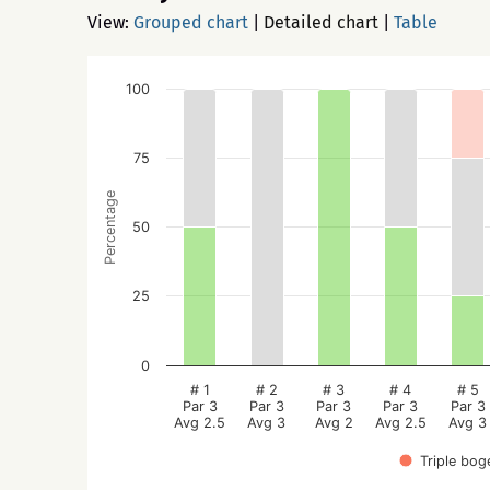
View:
Grouped chart
|
Detailed chart
|
Table
100
75
Percentage
50
25
0
# 1
# 2
# 3
# 4
# 5
Par 3
Par 3
Par 3
Par 3
Par 3
Avg 2.5
Avg 3
Avg 2
Avg 2.5
Avg 3
Triple bog