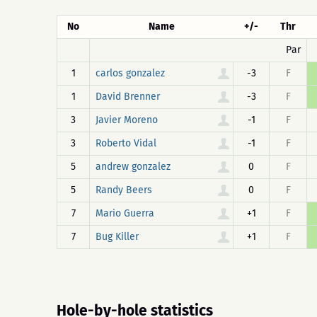
No
Name
+/-
Thr
Par
1
-3
F
carlos gonzalez
1
-3
F
David Brenner
3
-1
F
Javier Moreno
3
-1
F
Roberto Vidal
5
0
F
andrew gonzalez
5
0
F
Randy Beers
7
+1
F
Mario Guerra
7
+1
F
Bug Killer
Hole-by-hole statistics