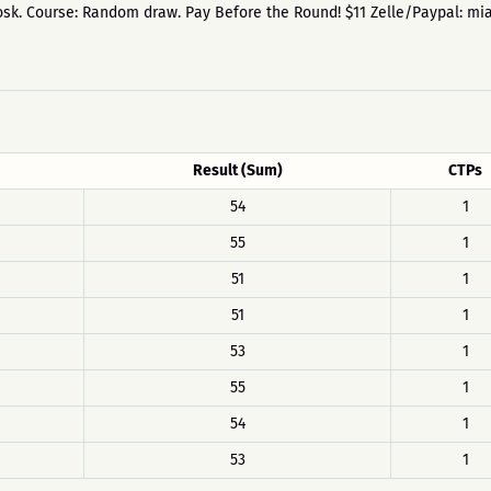
osk. Course: Random draw. Pay Before the Round! $11 Zelle/Paypal: m
Result (Sum)
CTPs
54
1
55
1
51
1
51
1
53
1
55
1
54
1
53
1