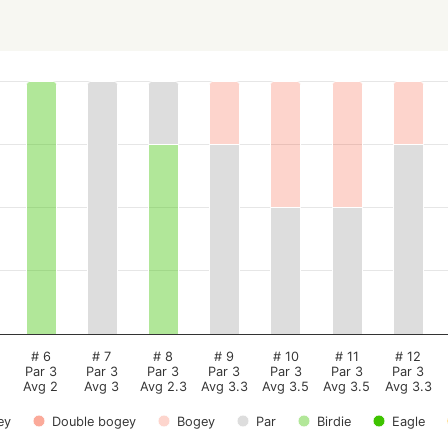
# 6
# 7
# 8
# 9
# 10
# 11
# 12
Par 3
Par 3
Par 3
Par 3
Par 3
Par 3
Par 3
Avg 2
Avg 3
Avg 2.3
Avg 3.3
Avg 3.5
Avg 3.5
Avg 3.3
ey
Double bogey
Bogey
Par
Birdie
Eagle