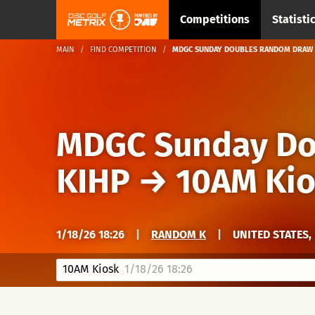
Competitions
Statisti
MAIN
FIND COMPETITION
MDGC SUNDAY DOUBLES RANDOM DRAW A
MDGC Sunday Do
KIHP
→
10AM Ki
1/18/26 18:26
|
RANDOM K
|
UNITED STATES,
10AM Kiosk
1/18/26 18:26