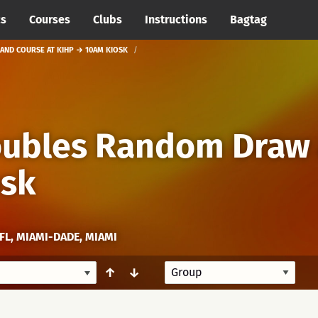
cs
Courses
Clubs
Instructions
Bagtag
ND COURSE AT KIHP → 10AM KIOSK
ubles Random Draw 
osk
 FL, MIAMI-DADE, MIAMI
↑
↓