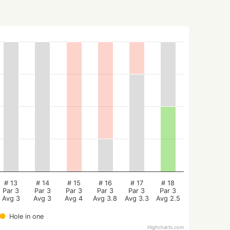
# 13
# 14
# 15
# 16
# 17
# 18
Par 3
Par 3
Par 3
Par 3
Par 3
Par 3
Avg 3
Avg 3
Avg 4
Avg 3.8
Avg 3.3
Avg 2.5
Hole in one
Highcharts.com