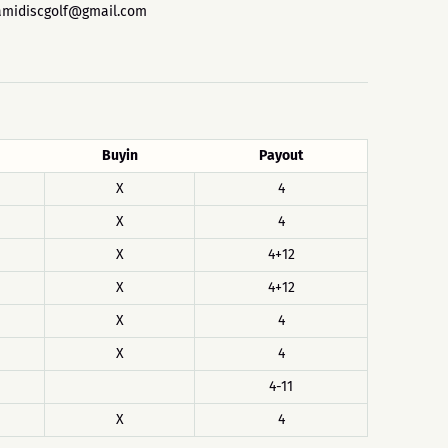
iamidiscgolf@gmail.com
Buyin
Payout
X
4
X
4
X
4+12
X
4+12
X
4
X
4
4-11
X
4