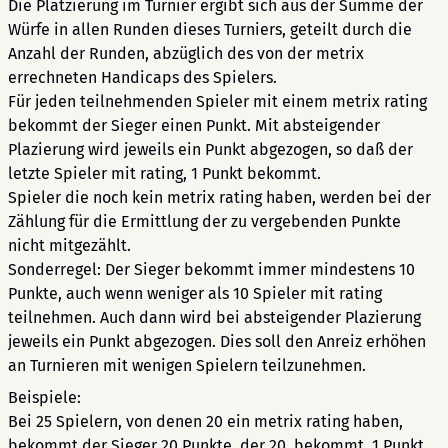
Die Platzierung im Turnier ergibt sich aus der Summe der
Würfe in allen Runden dieses Turniers, geteilt durch die
Anzahl der Runden, abzüglich des von der metrix
errechneten Handicaps des Spielers.
Für jeden teilnehmenden Spieler mit einem metrix rating
bekommt der Sieger einen Punkt. Mit absteigender
Plazierung wird jeweils ein Punkt abgezogen, so daß der
letzte Spieler mit rating, 1 Punkt bekommt.
Spieler die noch kein metrix rating haben, werden bei der
Zählung für die Ermittlung der zu vergebenden Punkte
nicht mitgezählt.
Sonderregel: Der Sieger bekommt immer mindestens 10
Punkte, auch wenn weniger als 10 Spieler mit rating
teilnehmen. Auch dann wird bei absteigender Plazierung
jeweils ein Punkt abgezogen. Dies soll den Anreiz erhöhen
an Turnieren mit wenigen Spielern teilzunehmen.
Beispiele:
Bei 25 Spielern, von denen 20 ein metrix rating haben,
bekommt der Sieger 20 Punkte, der 20. bekommt 1 Punkt