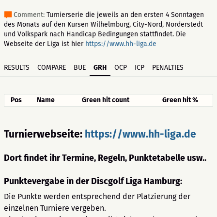
Comment:
Turnierserie die jeweils an den ersten 4 Sonntagen
des Monats auf den Kursen Wilhelmburg, City-Nord, Norderstedt
und Volkspark nach Handicap Bedingungen stattfindet. Die
Webseite der Liga ist hier
https://www.hh-liga.de
RESULTS
COMPARE
BUE
GRH
OCP
ICP
PENALTIES
Pos
Name
Green hit count
Green hit %
Turnierwebseite:
https://www.hh-liga.de
Dort findet ihr Termine, Regeln, Punktetabelle usw..
Punktevergabe in der Discgolf Liga Hamburg:
Die Punkte werden entsprechend der Platzierung der
einzelnen Turniere vergeben.