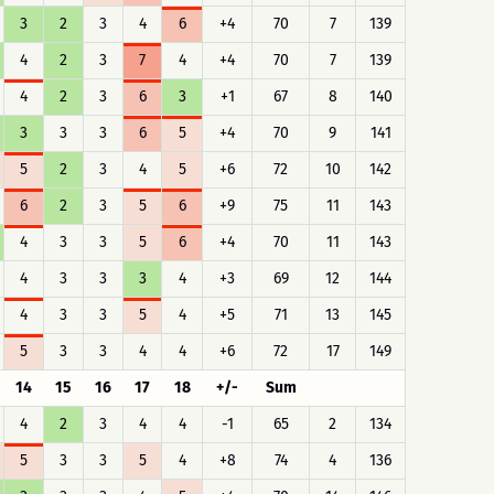
3
2
3
4
6
+4
70
7
139
4
2
3
7
4
+4
70
7
139
4
2
3
6
3
+1
67
8
140
3
3
3
6
5
+4
70
9
141
5
2
3
4
5
+6
72
10
142
6
2
3
5
6
+9
75
11
143
4
3
3
5
6
+4
70
11
143
4
3
3
3
4
+3
69
12
144
4
3
3
5
4
+5
71
13
145
5
3
3
4
4
+6
72
17
149
14
15
16
17
18
+/-
Sum
4
2
3
4
4
-1
65
2
134
5
3
3
5
4
+8
74
4
136