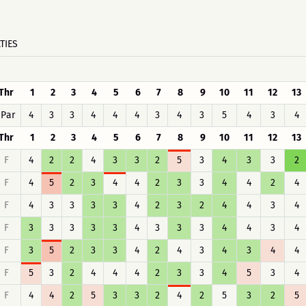
TIES
Thr
1
2
3
4
5
6
7
8
9
10
11
12
13
Par
4
3
3
4
4
4
3
4
3
5
4
3
4
Thr
1
2
3
4
5
6
7
8
9
10
11
12
13
F
4
2
2
4
3
3
2
5
3
4
3
3
2
F
4
5
2
3
4
4
2
3
3
4
4
2
4
F
4
3
3
3
3
4
2
3
2
4
4
3
4
F
3
3
3
3
3
4
3
3
3
4
4
3
4
F
3
5
2
3
3
4
2
4
3
4
3
4
4
F
5
3
2
4
4
4
2
3
3
4
5
3
4
F
4
4
2
5
3
3
2
4
2
5
3
2
5