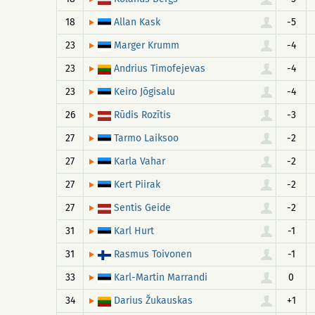
18
-5
Allan Kask
23
-4
Marger Krumm
23
-4
Andrius Timofejevas
23
-4
Keiro Jõgisalu
26
-3
Rūdis Rozītis
27
-2
Tarmo Laiksoo
27
-2
Karla Vahar
27
-2
Kert Piirak
27
-2
Sentis Geide
31
-1
Karl Hurt
31
-1
Rasmus Toivonen
33
0
Karl-Martin Marrandi
34
+1
Darius Žukauskas