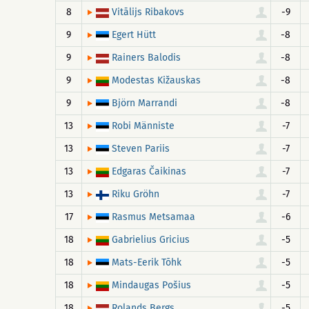
8
-9
Vitālijs Ribakovs
9
-8
Egert Hütt
9
-8
Rainers Balodis
9
-8
Modestas Kižauskas
9
-8
Björn Marrandi
13
-7
Robi Männiste
13
-7
Steven Pariis
13
-7
Edgaras Čaikinas
13
-7
Riku Gröhn
17
-6
Rasmus Metsamaa
18
-5
Gabrielius Gricius
18
-5
Mats-Eerik Tõhk
18
-5
Mindaugas Pošius
18
-5
Rolands Bergs