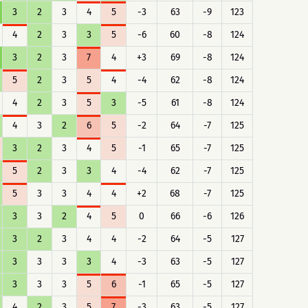
3
2
3
4
5
-3
63
-9
123
4
2
3
3
5
-6
60
-8
124
3
2
3
7
4
+3
69
-8
124
5
2
3
5
4
-4
62
-8
124
4
2
3
5
3
-5
61
-8
124
4
3
2
6
5
-2
64
-7
125
3
2
3
4
5
-1
65
-7
125
5
2
3
3
4
-4
62
-7
125
5
3
3
4
4
+2
68
-7
125
3
3
2
4
5
0
66
-6
126
3
2
3
4
4
-2
64
-5
127
3
3
3
3
4
-3
63
-5
127
3
3
3
5
6
-1
65
-5
127
4
2
3
5
7
-3
63
-5
127