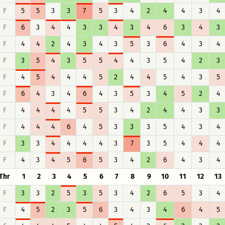
F
5
5
3
3
7
5
3
4
2
4
4
3
4
F
6
3
4
4
3
3
4
3
4
6
3
4
3
F
4
4
2
4
3
4
3
5
3
6
4
3
4
F
3
5
4
3
5
5
4
4
3
5
4
2
3
F
4
5
4
4
4
5
2
4
4
5
4
3
5
F
6
4
3
4
6
4
3
5
3
4
5
2
4
F
4
4
4
4
5
5
3
4
2
4
4
3
3
F
4
4
4
6
4
5
3
3
3
5
4
3
4
F
3
3
4
4
4
4
3
7
3
5
4
4
4
F
4
3
4
5
6
5
3
4
2
6
4
3
4
Thr
1
2
3
4
5
6
7
8
9
10
11
12
13
F
3
3
2
5
3
5
3
4
2
6
5
3
4
F
4
5
2
3
5
6
3
4
3
4
6
4
5