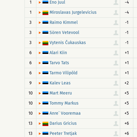
1
-4
Eno Juul
1
-4
Miroslavas Jurgelevicius
3
-1
Raimo Kimmel
3
-1
Sören Vetevool
3
-1
Vytenis Čukauskas
6
+1
Alari Kiin
6
+1
Tarvo Tats
6
+1
Tarmo Vilipõld
9
+2
Kalev Leas
10
+5
Mart Meeru
10
+5
Tommy Markus
10
+5
Anre` Vooremaa
13
+6
Darius Gricius
13
+6
Peeter Tretjak