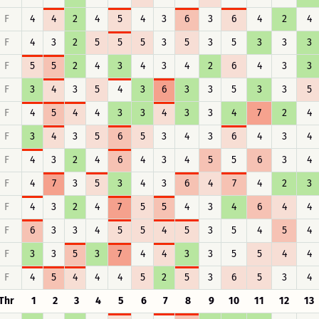
F
4
4
2
4
5
4
3
6
3
6
4
2
4
F
4
3
2
5
5
5
3
5
3
5
3
3
3
F
5
5
2
4
3
4
3
4
2
6
4
3
3
F
3
4
3
5
4
3
6
3
3
5
3
3
5
F
4
5
4
4
3
3
4
3
3
4
7
2
4
F
3
4
3
5
6
5
3
4
3
6
4
3
4
F
4
3
2
4
6
4
3
4
5
5
6
3
4
F
4
7
3
5
3
4
3
6
4
7
4
2
3
F
4
3
2
4
7
5
5
4
3
4
6
4
4
F
6
3
3
4
5
5
4
5
3
5
4
5
4
F
3
3
5
3
7
4
4
3
3
5
5
4
4
F
4
5
4
4
4
5
2
5
3
6
5
3
4
Thr
1
2
3
4
5
6
7
8
9
10
11
12
13