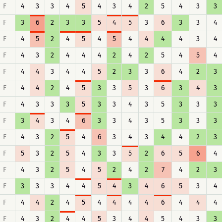
F
4
3
3
4
5
4
3
4
2
5
4
3
3
F
3
6
2
3
3
5
4
5
3
6
3
3
4
F
4
5
2
4
5
4
5
4
4
4
4
3
4
F
4
3
2
4
4
4
2
4
2
5
4
5
4
F
4
4
3
4
4
5
2
3
3
6
4
2
3
F
4
4
2
4
5
3
3
5
3
6
3
4
3
F
4
3
3
3
5
3
3
4
3
5
3
3
3
F
3
4
3
4
6
3
3
4
3
5
3
3
3
F
4
3
2
5
4
6
3
4
3
4
4
2
3
F
5
3
2
5
4
3
3
5
2
6
5
6
4
F
4
3
2
5
4
5
2
4
2
7
4
2
3
F
3
3
3
4
4
5
4
3
4
6
5
3
4
F
4
4
2
4
5
4
4
4
4
6
4
4
4
F
4
3
2
4
4
5
3
4
4
5
4
3
3