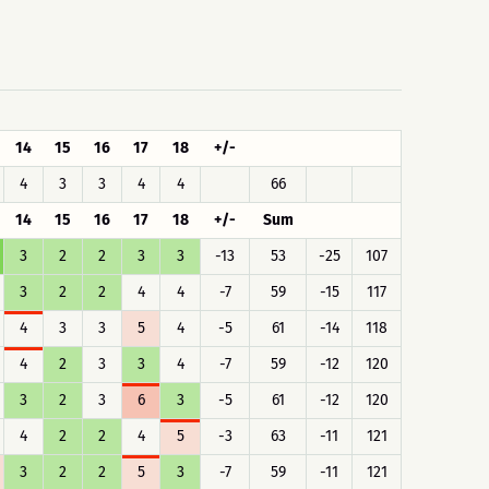
14
15
16
17
18
+/-
4
3
3
4
4
66
14
15
16
17
18
+/-
Sum
3
2
2
3
3
-13
53
-25
107
3
2
2
4
4
-7
59
-15
117
4
3
3
5
4
-5
61
-14
118
4
2
3
3
4
-7
59
-12
120
3
2
3
6
3
-5
61
-12
120
4
2
2
4
5
-3
63
-11
121
3
2
2
5
3
-7
59
-11
121