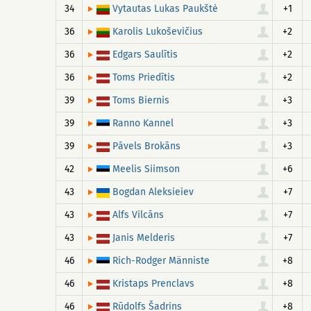
34
+1
Vytautas Lukas Paukštė
36
+2
Karolis Lukoševičius
36
+2
Edgars Saulītis
36
+2
Toms Priedītis
39
+3
Toms Biernis
39
+3
Ranno Kannel
39
+3
Pāvels Brokāns
42
+6
Meelis Siimson
43
+7
Bogdan Aleksieiev
43
+7
Alfs Vilcāns
43
+7
Janis Melderis
46
+8
Rich-Rodger Männiste
46
+8
Kristaps Prenclavs
46
+8
Rūdolfs Šadrins