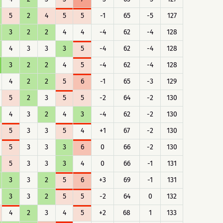
5
2
4
5
5
-1
65
-5
127
3
2
2
4
4
-4
62
-4
128
4
3
3
3
5
-4
62
-4
128
3
2
2
4
5
-4
62
-4
128
4
2
2
5
6
-1
65
-3
129
5
2
3
5
5
-2
64
-2
130
4
3
2
4
3
-4
62
-2
130
5
3
3
5
4
+1
67
-2
130
5
3
3
3
6
0
66
-2
130
5
3
3
3
4
0
66
-1
131
3
3
2
5
6
+3
69
-1
131
3
3
2
5
5
-2
64
0
132
4
2
3
4
5
+2
68
1
133