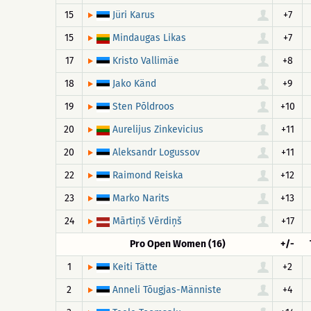
15
+7
Jüri Karus
15
+7
Mindaugas Likas
17
+8
Kristo Vallimäe
18
+9
Jako Känd
19
+10
Sten Põldroos
20
+11
Aurelijus Zinkevicius
20
+11
Aleksandr Logussov
22
+12
Raimond Reiska
23
+13
Marko Narits
24
+17
Mārtiņš Vērdiņš
Pro Open Women (16)
+/-
1
+2
Keiti Tätte
2
+4
Anneli Tõugjas-Männiste