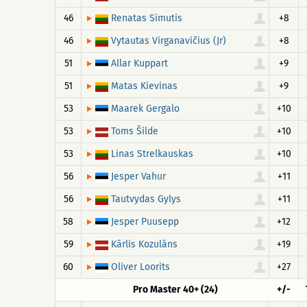
46
+8
Renatas Simutis
46
+8
Vytautas Virganavičius (Jr)
51
+9
Allar Kuppart
51
+9
Matas Kievinas
53
+10
Maarek Gergalo
53
+10
Toms Šilde
53
+10
Linas Strelkauskas
56
+11
Jesper Vahur
56
+11
Tautvydas Gylys
58
+12
Jesper Puusepp
59
+19
Kārlis Kozulāns
60
+27
Oliver Loorits
Pro Master 40+ (24)
+/-