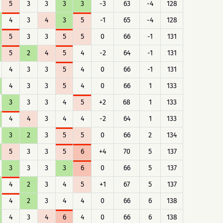
5
3
3
3
3
-3
63
-4
128
4
3
4
3
5
-1
65
-4
128
5
3
3
5
5
0
66
-1
131
5
2
4
5
4
-2
64
-1
131
4
3
3
5
4
0
66
-1
131
4
3
3
5
4
0
66
1
133
3
3
3
4
5
+2
68
1
133
4
4
3
4
4
-2
64
1
133
3
2
3
5
5
0
66
2
134
5
3
3
5
6
+4
70
5
137
3
3
3
3
6
0
66
5
137
4
2
3
4
5
+1
67
5
137
4
2
3
4
4
0
66
6
138
4
3
4
6
4
0
66
6
138