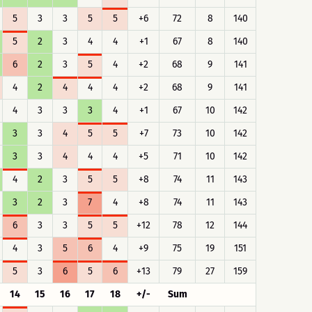
5
3
3
5
5
+6
72
8
140
5
2
3
4
4
+1
67
8
140
6
2
3
5
4
+2
68
9
141
4
2
4
4
4
+2
68
9
141
4
3
3
3
4
+1
67
10
142
3
3
4
5
5
+7
73
10
142
3
3
4
4
4
+5
71
10
142
4
2
3
5
5
+8
74
11
143
3
2
3
7
4
+8
74
11
143
6
3
3
5
5
+12
78
12
144
4
3
5
6
4
+9
75
19
151
5
3
6
5
6
+13
79
27
159
14
15
16
17
18
+/-
Sum