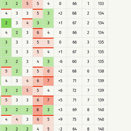
3
2
5
5
4
0
66
1
133
4
3
3
5
3
+2
68
2
134
2
3
4
3
3
+1
67
2
134
4
2
3
6
4
0
66
2
134
3
3
3
5
5
0
66
3
135
3
3
3
5
4
+1
67
3
135
3
2
3
4
3
-6
60
3
135
5
2
3
5
6
+2
68
6
138
4
3
4
6
7
+5
71
7
139
3
2
5
5
4
+6
72
7
139
5
3
3
6
7
+5
71
7
139
3
2
2
8
3
+3
69
8
140
4
4
3
6
5
+9
75
8
140
3
2
2
4
5
-2
64
8
140