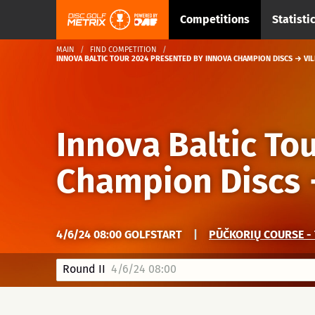
Competitions
Statisti
MAIN
FIND COMPETITION
INNOVA BALTIC TOUR 2024 PRESENTED BY INNOVA CHAMPION DISCS → VIL
Innova Baltic To
Champion Discs
4/6/24 08:00 GOLFSTART
|
PŪČKORIŲ COURSE - 
Round II
4/6/24 08:00