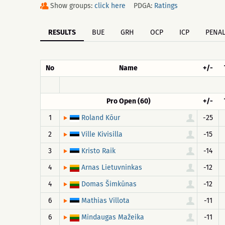
Show groups:
click here
PDGA:
Ratings
RESULTS
BUE
GRH
OCP
ICP
PENAL
No
Name
+/-
Pro Open (60)
+/-
1
-25
Roland Kõur
2
-15
Ville Kivisilla
3
-14
Kristo Raik
4
-12
Arnas Lietuvninkas
4
-12
Domas Šimkūnas
6
-11
Mathias Villota
6
-11
Mindaugas Mažeika