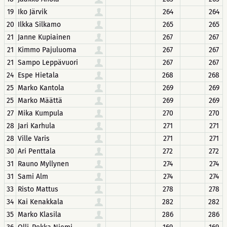
19
Iko Järvik
264
264
20
Ilkka Silkamo
265
265
21
Janne Kupiainen
267
267
21
Kimmo Pajuluoma
267
267
21
Sampo Leppävuori
267
267
24
Espe Hietala
268
268
25
Marko Kantola
269
269
25
Marko Määttä
269
269
27
Mika Kumpula
270
270
28
Jari Karhula
271
271
28
Ville Varis
271
271
30
Ari Penttala
272
272
31
Rauno Myllynen
274
274
31
Sami Alm
274
274
33
Risto Mattus
278
278
34
Kai Kenakkala
282
282
35
Marko Klasila
286
286