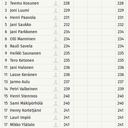
2
Teemu Kosunen
228
228
3
Joni Luumi
229
229
4
Henri Paavola
231
231
5
Jani Saukko
232
232
6
Jani Parkkonen
234
234
6
Olli Manninen
234
234
6
Rauli Savela
234
234
9
Heikki Saunanen
235
235
9
Tero Ketonen
235
235
11
Jani Halonen
236
236
11
Lasse Keränen
236
236
13
Jarmo Aulu
237
237
14
Petri Valkeinen
239
239
15
Henri Stenroos
240
240
15
Sami Mäkipörhölä
240
240
17
Henry Kortetjärvi
241
241
17
Lauri Impiö
241
241
17
Mikko Ylätalo
241
241