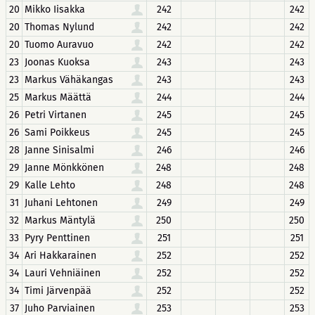
20
Mikko Iisakka
242
242
20
Thomas Nylund
242
242
20
Tuomo Auravuo
242
242
23
Joonas Kuoksa
243
243
23
Markus Vähäkangas
243
243
25
Markus Määttä
244
244
26
Petri Virtanen
245
245
26
Sami Poikkeus
245
245
28
Janne Sinisalmi
246
246
29
Janne Mönkkönen
248
248
29
Kalle Lehto
248
248
31
Juhani Lehtonen
249
249
32
Markus Mäntylä
250
250
33
Pyry Penttinen
251
251
34
Ari Hakkarainen
252
252
34
Lauri Vehniäinen
252
252
34
Timi Järvenpää
252
252
37
Juho Parviainen
253
253