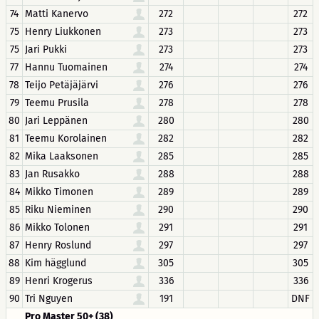
74
Matti Kanervo
272
272
75
Henry Liukkonen
273
273
75
Jari Pukki
273
273
77
Hannu Tuomainen
274
274
78
Teijo Petäjäjärvi
276
276
79
Teemu Prusila
278
278
80
Jari Leppänen
280
280
81
Teemu Korolainen
282
282
82
Mika Laaksonen
285
285
83
Jan Rusakko
288
288
84
Mikko Timonen
289
289
85
Riku Nieminen
290
290
86
Mikko Tolonen
291
291
87
Henry Roslund
297
297
88
Kim hägglund
305
305
89
Henri Krogerus
336
336
90
Tri Nguyen
191
DNF
Pro Master 50+ (38)