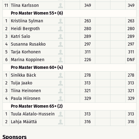
11
Tiina Karlsson
349
349
Pro Master Women 55+ (6)
1
Kristiina Sylman
263
263
2
Heidi Bergroth
280
280
3
Katri Salo
289
289
4
Susanna Rusakko
297
297
5
Tarja Korhonen
311
311
6
Marina Koppinen
226
DNF
Pro Master Women 60+ (4)
1
Sinikka Bäck
278
278
2
Tuija Jaako
313
313
3
Tiina Heinonen
321
321
4
Paula Hiironen
329
329
Pro Master Women 65+ (2)
1
Tuula Alatalo-Hussein
313
313
2
Lahja Määttä
316
316
Sponsors