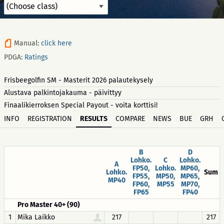
Manual:
click here
PDGA:
Ratings
Frisbeegolfin SM - Masterit 2026 palautekysely
Alustava palkintojakauma - päivittyy
Finaalikierroksen Special Payout - voita korttisi!
INFO
REGISTRATION
RESULTS
COMPARE
NEWS
BUE
GRH
B
D
Lohko.
C
Lohko.
A
FP50,
Lohko.
MP60,
Lohko.
Sum
FP55,
MP50,
MP65,
MP40
FP60,
MP55
MP70,
FP65
FP40
Pro Master 40+ (90)
1
Mika Laikko
217
217