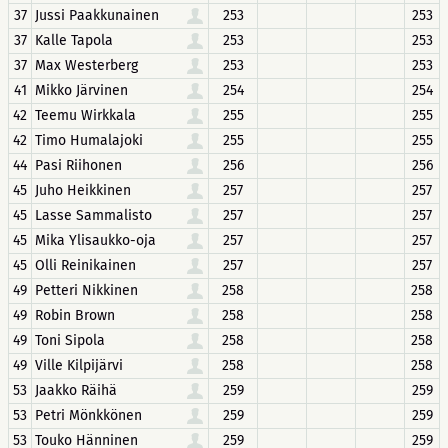
37
Jussi Paakkunainen
253
253
37
Kalle Tapola
253
253
37
Max Westerberg
253
253
41
Mikko Järvinen
254
254
42
Teemu Wirkkala
255
255
42
Timo Humalajoki
255
255
44
Pasi Riihonen
256
256
45
Juho Heikkinen
257
257
45
Lasse Sammalisto
257
257
45
Mika Ylisaukko-oja
257
257
45
Olli Reinikainen
257
257
49
Petteri Nikkinen
258
258
49
Robin Brown
258
258
49
Toni Sipola
258
258
49
Ville Kilpijärvi
258
258
53
Jaakko Räihä
259
259
53
Petri Mönkkönen
259
259
53
Touko Hänninen
259
259