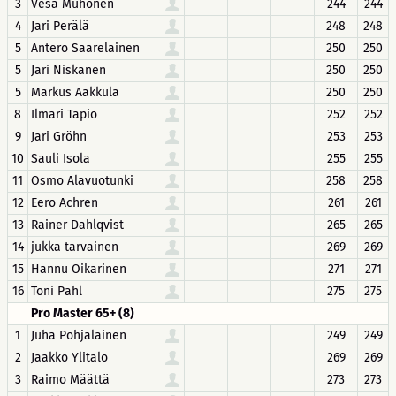
3
Vesa Muhonen
244
244
4
Jari Perälä
248
248
5
Antero Saarelainen
250
250
5
Jari Niskanen
250
250
5
Markus Aakkula
250
250
8
Ilmari Tapio
252
252
9
Jari Gröhn
253
253
10
Sauli Isola
255
255
11
Osmo Alavuotunki
258
258
12
Eero Achren
261
261
13
Rainer Dahlqvist
265
265
14
jukka tarvainen
269
269
15
Hannu Oikarinen
271
271
16
Toni Pahl
275
275
Pro Master 65+ (8)
1
Juha Pohjalainen
249
249
2
Jaakko Ylitalo
269
269
3
Raimo Määttä
273
273