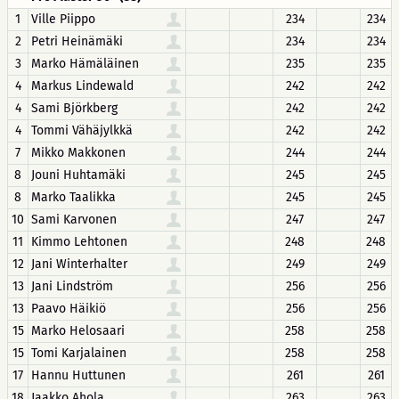
1
Ville Piippo
234
234
2
Petri Heinämäki
234
234
3
Marko Hämäläinen
235
235
4
Markus Lindewald
242
242
4
Sami Björkberg
242
242
4
Tommi Vähäjylkkä
242
242
7
Mikko Makkonen
244
244
8
Jouni Huhtamäki
245
245
8
Marko Taalikka
245
245
10
Sami Karvonen
247
247
11
Kimmo Lehtonen
248
248
12
Jani Winterhalter
249
249
13
Jani Lindström
256
256
13
Paavo Häikiö
256
256
15
Marko Helosaari
258
258
15
Tomi Karjalainen
258
258
17
Hannu Huttunen
261
261
18
Jaakko Ahola
263
263