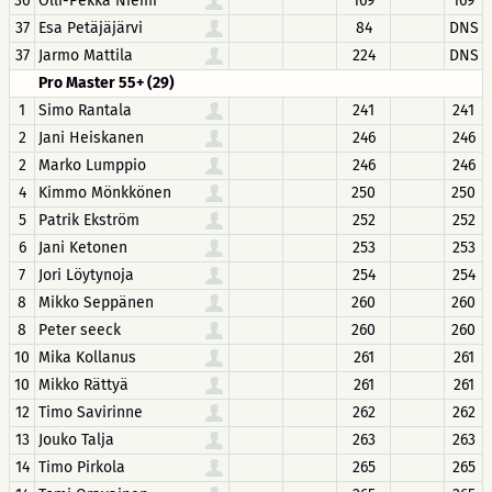
36
Olli-Pekka Niemi
169
169
37
Esa Petäjäjärvi
84
DNS
37
Jarmo Mattila
224
DNS
Pro Master 55+ (29)
1
Simo Rantala
241
241
2
Jani Heiskanen
246
246
2
Marko Lumppio
246
246
4
Kimmo Mönkkönen
250
250
5
Patrik Ekström
252
252
6
Jani Ketonen
253
253
7
Jori Löytynoja
254
254
8
Mikko Seppänen
260
260
8
Peter seeck
260
260
10
Mika Kollanus
261
261
10
Mikko Rättyä
261
261
12
Timo Savirinne
262
262
13
Jouko Talja
263
263
14
Timo Pirkola
265
265