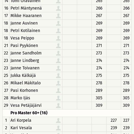
14
Tomi Oravainen
265
265
16
Petri Mäntynenä
266
266
17
Mikke Haaranen
267
267
18
Janne Auvinen
269
269
18
Petri Kotilainen
269
269
18
Vesa Peippo
269
269
21
Pasi Pyykönen
271
271
22
Janne Sandholm
273
273
23
Janne Lindberg
274
274
23
Janne Toivanen
274
274
25
Jukka Kälkäjä
275
275
26
Mikael Mäkitalo
278
278
27
Pasi Korhonen
289
289
28
Marko Ijäs
305
305
29
Vesa Petäjäjärvi
309
309
Pro Master 60+ (16)
1
Ari Korpela
227
227
2
Kari Vesala
239
239