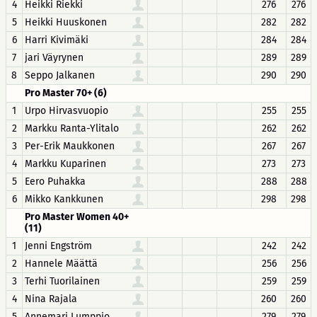
4
Heikki Riekki
276
276
5
Heikki Huuskonen
282
282
6
Harri Kivimäki
284
284
7
jari Väyrynen
289
289
8
Seppo Jalkanen
290
290
Pro Master 70+ (6)
1
Urpo Hirvasvuopio
255
255
2
Markku Ranta-Ylitalo
262
262
3
Per-Erik Maukkonen
267
267
4
Markku Kuparinen
273
273
5
Eero Puhakka
288
288
6
Mikko Kankkunen
298
298
Pro Master Women 40+
(11)
1
Jenni Engström
242
242
2
Hannele Määttä
256
256
3
Terhi Tuorilainen
259
259
4
Nina Rajala
260
260
5
Annemari Lumppio
279
279