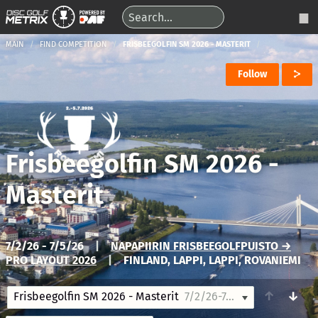
MAIN
FIND COMPETITION
FRISBEEGOLFIN SM 2026 - MASTERIT
Follow
Frisbeegolfin SM 2026 -
Masterit
7/2/26 - 7/5/26
|
NAPAPIIRIN FRISBEEGOLFPUISTO →
PRO LAYOUT 2026
|
FINLAND, LAPPI, LAPPI, ROVANIEMI
↑
↓
Frisbeegolfin SM 2026 - Masterit
7/2/26-7/5/26