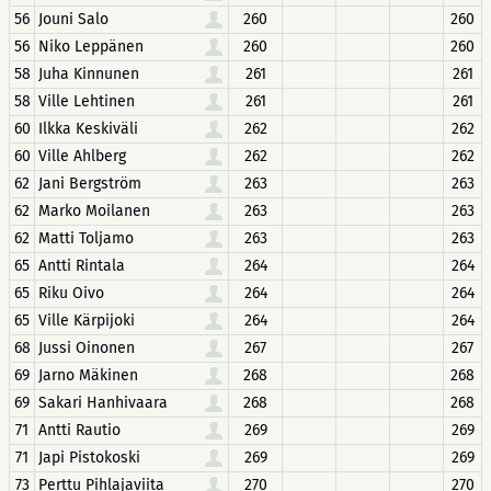
56
Jouni Salo
260
260
56
Niko Leppänen
260
260
58
Juha Kinnunen
261
261
58
Ville Lehtinen
261
261
60
Ilkka Keskiväli
262
262
60
Ville Ahlberg
262
262
62
Jani Bergström
263
263
62
Marko Moilanen
263
263
62
Matti Toljamo
263
263
65
Antti Rintala
264
264
65
Riku Oivo
264
264
65
Ville Kärpijoki
264
264
68
Jussi Oinonen
267
267
69
Jarno Mäkinen
268
268
69
Sakari Hanhivaara
268
268
71
Antti Rautio
269
269
71
Japi Pistokoski
269
269
73
Perttu Pihlajaviita
270
270