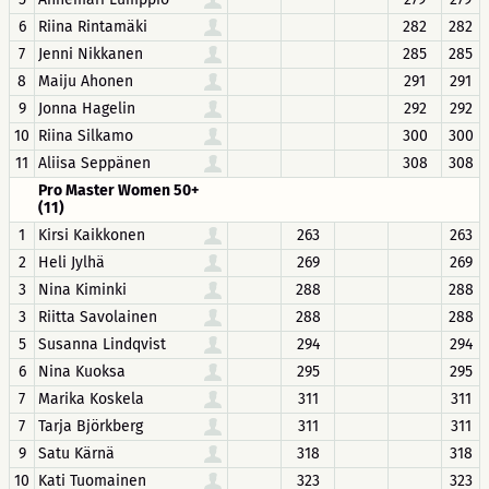
6
Riina Rintamäki
282
282
7
Jenni Nikkanen
285
285
8
Maiju Ahonen
291
291
9
Jonna Hagelin
292
292
10
Riina Silkamo
300
300
11
Aliisa Seppänen
308
308
Pro Master Women 50+
(11)
1
Kirsi Kaikkonen
263
263
2
Heli Jylhä
269
269
3
Nina Kiminki
288
288
3
Riitta Savolainen
288
288
5
Susanna Lindqvist
294
294
6
Nina Kuoksa
295
295
7
Marika Koskela
311
311
7
Tarja Björkberg
311
311
9
Satu Kärnä
318
318
10
Kati Tuomainen
323
323