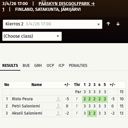
3/4/26 17:00
|
PÄÄSKYN DISCGOLFPARK →
1
|
FINLAND, SATAKUNTA, JÄMIJÄRVI
↑
↓
Kierros 2
3/4/26 17:00
RESULTS
BUE
GRH
OCP
ICP
PENALTIES
No
Name
+/-
Thr
1
2
3
4
5
+/-
Par
3
3
3
3
3
15
1
Risto Peura
-5
F
2
2
2
2
2
-5
10
2
Petri Saloniemi
0
F
3
3
3
3
3
0
15
3
Akseli Saloniemi
-2
F
3
2
2
3
3
-2
13