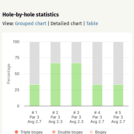
Hole-by-hole statistics
View:
Grouped chart
|
Detailed chart
|
Table
100
75
Percentage
50
25
0
# 1
# 2
# 3
# 4
# 5
Par 3
Par 3
Par 3
Par 3
Par 3
Avg 2.7
Avg 2.3
Avg 2.3
Avg 2.7
Avg 2.7
Triple bogey
Double bogey
Bogey