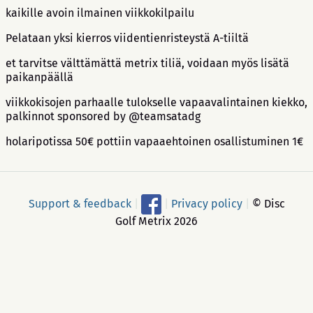
kaikille avoin ilmainen viikkokilpailu
Pelataan yksi kierros viidentienristeystä A-tiiltä
et tarvitse välttämättä metrix tiliä, voidaan myös lisätä
paikanpäällä
viikkokisojen parhaalle tulokselle vapaavalintainen kiekko,
palkinnot sponsored by @teamsatadg
holaripotissa 50€ pottiin vapaaehtoinen osallistuminen 1€
Support & feedback
|
|
Privacy policy
|
© Disc
Golf Metrix 2026