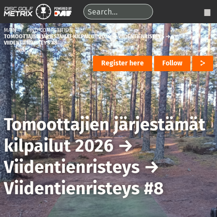
MAIN
FIND COMPETITION
TOMOOTTAJIEN JÄRJESTÄMÄT KILPAILUT 2026 → VIIDENTIENRISTEYS →
VIIDENTIENRISTEYS #8
Register here
Follow
Tomoottajien järjestämät
kilpailut 2026
→
Viidentienristeys
→
Viidentienristeys #8