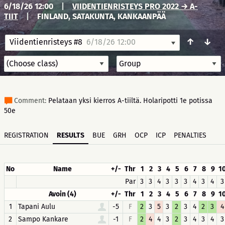
6/18/26 12:00
|
VIIDENTIENRISTEYS PRO 2022 → A-
TIIT
|
FINLAND, SATAKUNTA, KANKAANPÄÄ
↑
↓
Viidentienristeys #8
6/18/26 12:00
Comment:
Pelataan yksi kierros A-tiiltä. Holaripotti 1e potissa
50e
REGISTRATION
RESULTS
BUE
GRH
OCP
ICP
PENALTIES
No
Name
+/-
Thr
1
2
3
4
5
6
7
8
9
1
Par
3
3
4
3
3
3
4
3
4
3
Avoin (4)
+/-
Thr
1
2
3
4
5
6
7
8
9
1
1
Tapani Aulu
-5
F
2
3
5
3
2
3
4
2
3
4
2
Sampo Kankare
-1
F
2
4
4
3
2
3
4
3
4
3