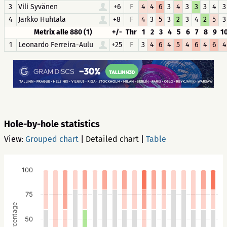
3
Vili Syvänen
+6
F
4
4
6
3
4
3
3
3
4
3
4
Jarkko Huhtala
+8
F
4
3
5
3
2
3
4
2
5
3
Metrix alle 880 (1)
+/-
Thr
1
2
3
4
5
6
7
8
9
1
1
Leonardo Ferreira-Aulu
+25
F
3
4
6
4
5
4
6
4
6
4
Hole-by-hole statistics
View:
Grouped chart
|
Detailed chart
|
Table
100
75
Percentage
50