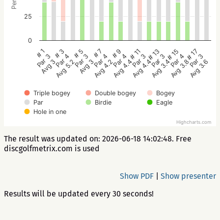
25
0
# 5
# 3
# 1
# 17
# 15
# 13
# 11
# 9
# 7
Par 3
Par 4
Par 3
Par 3
Par 4
Par 3
Par 3
Par 4
Par 4
Avg 3
Avg 5.2
Avg 3
Avg 3.6
Avg 3.8
Avg 3.4
Avg 4.4
Avg 4.4
Avg 4.2
Triple bogey
Double bogey
Bogey
Par
Birdie
Eagle
Hole in one
Highcharts.com
The result was updated on: 2026-06-18 14:02:48. Free
discgolfmetrix.com is used
Show PDF
|
Show presenter
Results will be updated every 30 seconds!