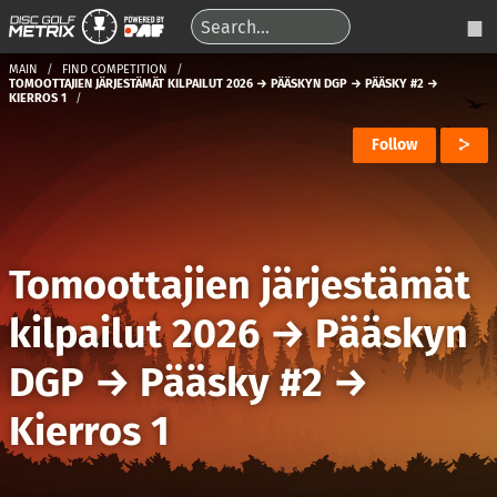
MAIN
FIND COMPETITION
TOMOOTTAJIEN JÄRJESTÄMÄT KILPAILUT 2026 → PÄÄSKYN DGP → PÄÄSKY #2 →
KIERROS 1
Follow
Tomoottajien järjestämät
kilpailut 2026
→
Pääskyn
DGP
→
Pääsky #2
→
Kierros 1