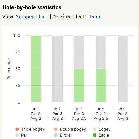
Hole-by-hole statistics
View:
Grouped chart
|
Detailed chart
|
Table
100
75
Percentage
50
25
0
# 1
# 2
# 3
# 4
# 5
Par 3
Par 3
Par 3
Par 3
Par 3
Avg 2
Avg 3
Avg 2.5
Avg 2.5
Avg 3
Triple bogey
Double bogey
Bogey
Par
Birdie
Eagle