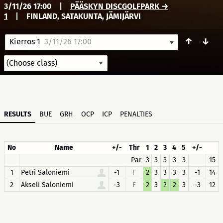
3/11/26 17:00
|
PÄÄSKYN DISCGOLFPARK →
1
|
FINLAND, SATAKUNTA, JÄMIJÄRVI
↑
↓
Kierros 1
3/11/26 17:00
RESULTS
BUE
GRH
OCP
ICP
PENALTIES
No
Name
+/-
Thr
1
2
3
4
5
+/-
Par
3
3
3
3
3
15
1
Petri Saloniemi
-1
F
2
3
3
3
3
-1
14
2
Akseli Saloniemi
-3
F
2
3
2
2
3
-3
12