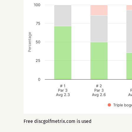
100
75
Percentage
50
25
0
# 1
# 2
Par 3
Par 3
Avg 2.3
Avg 2.6
A
Triple bog
Free discgolfmetrix.com is used