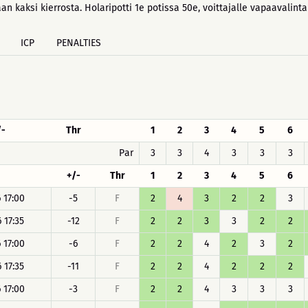
aan kaksi kierrosta. Holaripotti 1e potissa 50e, voittajalle vapaavalint
ICP
PENALTIES
/-
Thr
1
2
3
4
5
6
Par
3
3
4
3
3
3
+/-
Thr
1
2
3
4
5
6
 17:00
-5
F
2
4
3
2
2
3
 17:35
-12
F
2
2
3
3
2
2
 17:00
-6
F
2
2
4
2
3
2
 17:35
-11
F
2
2
4
2
2
2
 17:00
-3
F
2
2
4
3
3
3