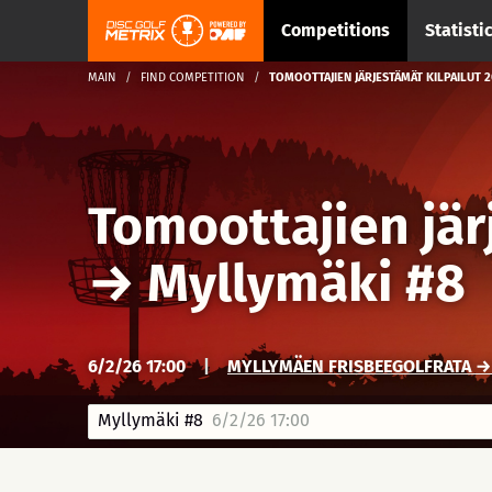
Competitions
Statisti
MAIN
FIND COMPETITION
TOMOOTTAJIEN JÄRJESTÄMÄT KILPAILUT
Tomoottajien jär
→
Myllymäki #8
6/2/26 17:00
|
MYLLYMÄEN FRISBEEGOLFRATA → 
Myllymäki #8
6/2/26 17:00