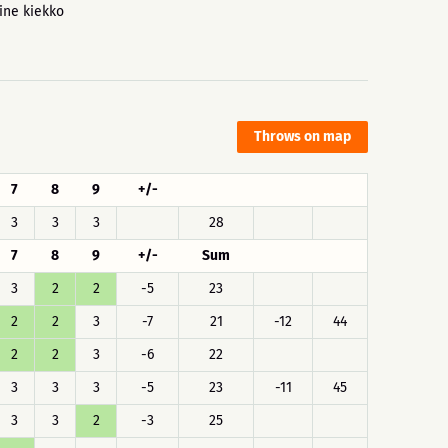
aine kiekko
Throws on map
7
8
9
+/-
3
3
3
28
7
8
9
+/-
Sum
3
2
2
-5
23
2
2
3
-7
21
-12
44
2
2
3
-6
22
3
3
3
-5
23
-11
45
3
3
2
-3
25