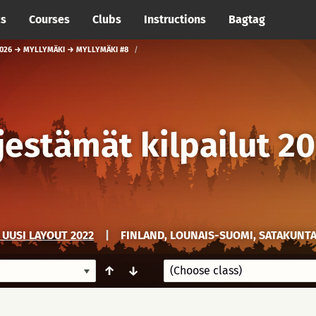
cs
Courses
Clubs
Instructions
Bagtag
 2026 → MYLLYMÄKI → MYLLYMÄKI #8
jestämät kilpailut 2
UUSI LAYOUT 2022
|
FINLAND, LOUNAIS-SUOMI, SATAKUNT
↑
↓