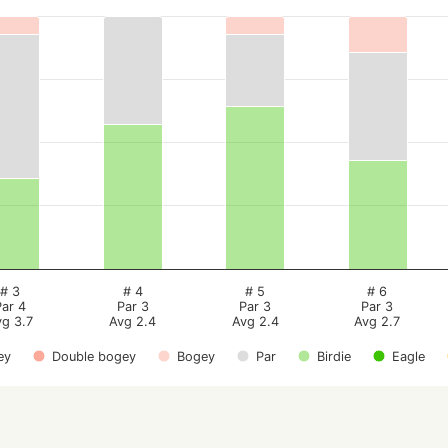
# 3
# 4
# 5
# 6
Par 4
Par 3
Par 3
Par 3
vg 3.7
Avg 2.4
Avg 2.4
Avg 2.7
ey
Double bogey
Bogey
Par
Birdie
Eagle