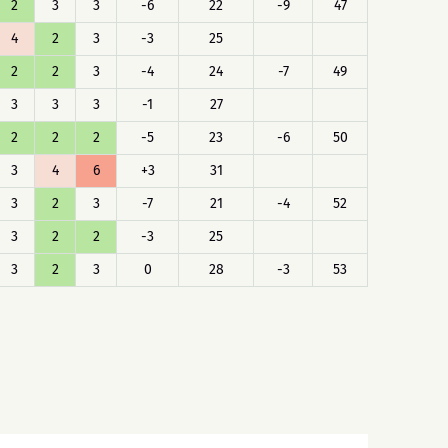
2
3
3
-6
22
-9
47
4
2
3
-3
25
2
2
3
-4
24
-7
49
3
3
3
-1
27
2
2
2
-5
23
-6
50
3
4
6
+3
31
3
2
3
-7
21
-4
52
3
2
2
-3
25
3
2
3
0
28
-3
53