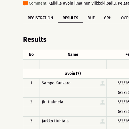
Comment:
Kaikille avoin ilmainen viikkokilpailu. Pelat
REGISTRATION
RESULTS
BUE
GRH
OCP
Results
No
Name
+
avoin (7)
1
Sampo Kankare
6/2/26
6/2/26
2
Jiri Halmela
6/2/26
6/2/26
3
Jarkko Huhtala
6/2/26