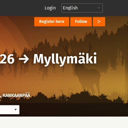
Login
Register here
Follow
026
→
Myllymäki
A, KANKAANPÄÄ