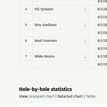
6/2/26
4
Vili Syvänen
6/2/26
6/2/26
5
Eetu Snellman
6/2/26
6/2/26
6
Kosti Vuorinen
6/2/26
6/2/26
7
Mikko Moisio
6/2/26
6/2/26
Hole-by-hole statistics
View:
Grouped chart
|
Detailed chart
|
Table