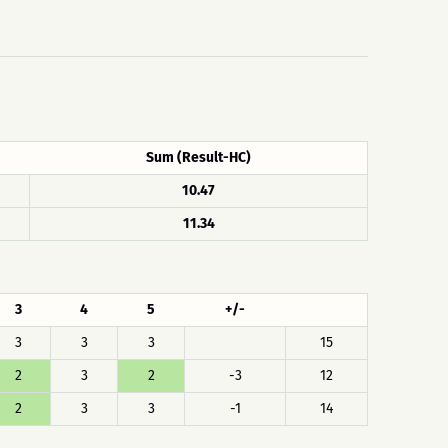
Sum (Result-HC)
10.47
11.34
3
4
5
+/-
3
3
3
15
2
3
2
-3
12
2
3
3
-1
14