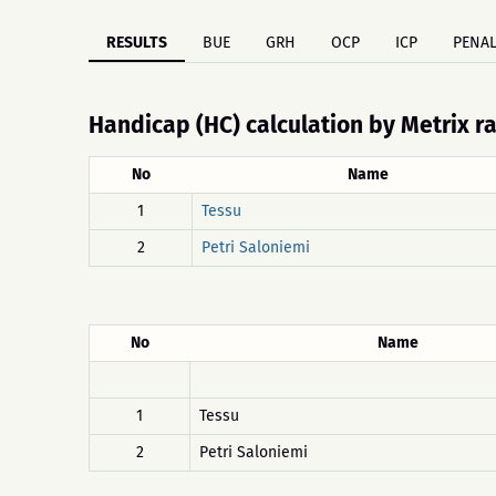
RESULTS
BUE
GRH
OCP
ICP
PENAL
Handicap (HC) calculation by Metrix r
No
Name
1
Tessu
2
Petri Saloniemi
No
Name
1
Tessu
2
Petri Saloniemi