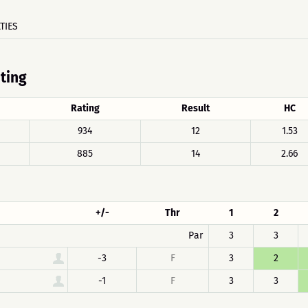
TIES
ating
Rating
Result
HC
934
12
1.53
885
14
2.66
+/-
Thr
1
2
Par
3
3
-3
F
3
2
-1
F
3
3