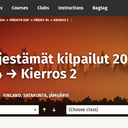
cs
Courses
Clubs
Instructions
Bagtag
2026 → PÄÄSKYN DGP → PÄÄSKY #4 → KIERROS 2
jestämät kilpailut 2
4
→
Kierros 2
FINLAND, SATAKUNTA, JÄMIJÄRVI
↑
↓