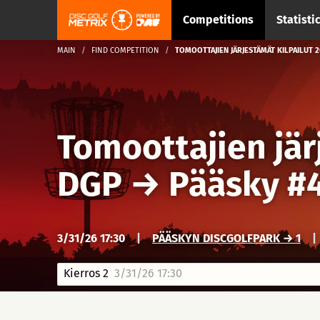
Competitions
Statisti
MAIN
FIND COMPETITION
TOMOOTTAJIEN JÄRJESTÄMÄT KILPAILUT 
Tomoottajien jär
DGP
→
Pääsky #
3/31/26 17:30
|
PÄÄSKYN DISCGOLFPARK → 1
|
Kierros 2
3/31/26 17:30