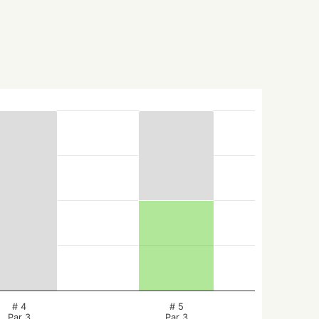
# 4
# 5
Par 3
Par 3