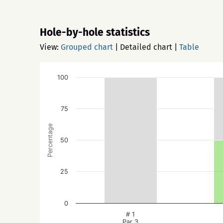
Hole-by-hole statistics
View:
Grouped chart
|
Detailed chart
|
Table
100
75
Percentage
50
25
0
# 1
Par 3