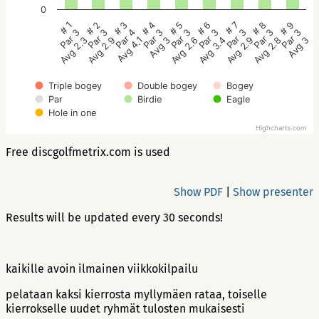
0
# 5
# 4
# 3
# 2
# 1
# 9
# 8
# 7
# 6
Par 3
Par 3
Par 4
Par 3
Par 3
Par 3
Par 3
Par 3
Par 3
Avg 2.6
Avg 3
Avg 4.1
Avg 2.9
Avg 2.3
Avg 3
Avg 2.8
Avg 2.9
Avg 3.4
Triple bogey
Double bogey
Bogey
Par
Birdie
Eagle
Hole in one
Highcharts.com
Free discgolfmetrix.com is used
Show PDF
|
Show presenter
Results will be updated every 30 seconds!
kaikille avoin ilmainen viikkokilpailu
pelataan kaksi kierrosta myllymäen rataa, toiselle
kierrokselle uudet ryhmät tulosten mukaisesti