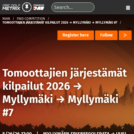
MAIN
FIND COMPETITION
TOMOOTTAJIEN JÄRJESTÄMÄT KILPAILUT 2026 → MYLLYMÄKI → MYLLYMÄKI #7
Register here
Follow
Tomoottajien järjestämät
kilpailut 2026
→
Myllymäki
→
Myllymäki
#7
5/26/26 17:00
|
MYLLYMÄEN FRISBEEGOLFRATA → UUSI