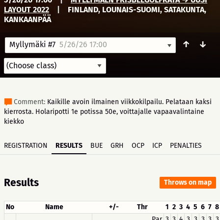
LAYOUT 2022
|
FINLAND, LOUNAIS-SUOMI, SATAKUNTA,
KANKAANPÄÄ
↑
↓
Myllymäki #7
5/26/26 17:00
Comment:
Kaikille avoin ilmainen viikkokilpailu. Pelataan kaksi
kierrosta. Holaripotti 1e potissa 50e, voittajalle vapaavalintaine
kiekko
REGISTRATION
RESULTS
BUE
GRH
OCP
ICP
PENALTIES
Results
Throws on map
No
Name
+/-
Thr
1
2
3
4
5
6
7
8
Par
3
3
4
3
3
3
3
3