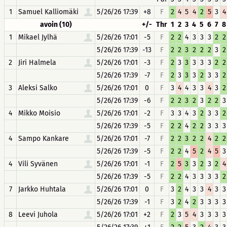
1
Samuel Kalliomäki
5/26/26 17:39
+8
F
2
4
5
4
2
5
3
4
avoin (10)
+/-
Thr
1
2
3
4
5
6
7
8
1
Mikael Jylhä
5/26/26 17:01
-5
F
2
2
4
3
3
3
2
2
5/26/26 17:39
-13
F
2
2
3
2
2
2
3
2
2
Jiri Halmela
5/26/26 17:01
-3
F
2
3
3
3
3
3
2
2
5/26/26 17:39
-7
F
2
3
3
3
2
3
3
2
3
Aleksi Salko
5/26/26 17:01
0
F
3
4
4
3
3
4
3
2
5/26/26 17:39
-6
F
2
2
3
2
3
2
2
3
4
Mikko Moisio
5/26/26 17:01
-2
F
3
3
4
3
2
3
3
2
5/26/26 17:39
-5
F
2
2
4
2
2
3
3
3
4
Sampo Kankare
5/26/26 17:01
-7
F
2
2
3
2
2
4
2
2
5/26/26 17:39
-5
F
2
2
4
5
2
4
5
3
4
Vili Syvänen
5/26/26 17:01
-1
F
2
5
3
3
2
3
2
4
5/26/26 17:39
-5
F
2
2
4
3
3
3
3
2
7
Jarkko Huhtala
5/26/26 17:01
0
F
3
2
4
3
3
4
3
3
5/26/26 17:39
-1
F
3
2
4
2
3
3
3
3
8
Leevi Juhola
5/26/26 17:01
+2
F
2
3
5
4
3
3
3
3