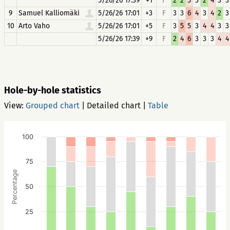
5/26/26 17:39
+1
F
2
2
5
3
2
4
3
3
9
Samuel Kalliomäki
5/26/26 17:01
+3
F
3
3
6
4
3
4
2
3
10
Arto Vaho
5/26/26 17:01
+5
F
3
5
5
3
4
4
3
3
5/26/26 17:39
+9
F
2
4
6
3
3
3
4
4
Hole-by-hole statistics
View:
Grouped chart
|
Detailed chart
|
Table
100
75
Percentage
50
25