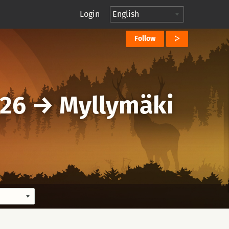
Login
Follow
026
→
Myllymäki