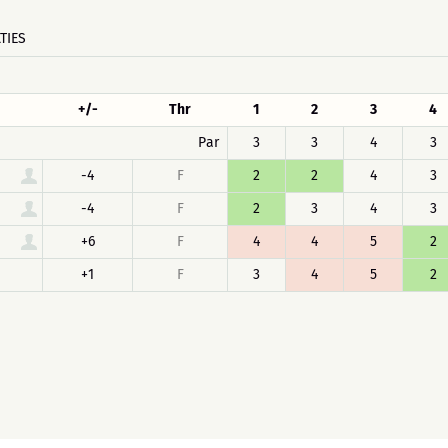
TIES
+/-
Thr
1
2
3
4
Par
3
3
4
3
-4
F
2
2
4
3
-4
F
2
3
4
3
+6
F
4
4
5
2
+1
F
3
4
5
2