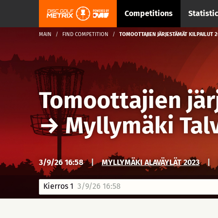
Competitions
Statisti
MAIN
FIND COMPETITION
TOMOOTTAJIEN JÄRJESTÄMÄT KILPAILUT 
Tomoottajien jär
→
Myllymäki Talv
3/9/26 16:58
|
MYLLYMÄKI ALAVÄYLÄT 2023
|
Kierros 1
3/9/26 16:58