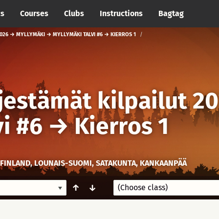
cs
Courses
Clubs
Instructions
Bagtag
2026 → MYLLYMÄKI → MYLLYMÄKI TALVI #6 → KIERROS 1
jestämät kilpailut 2
i #6
→
Kierros 1
FINLAND, LOUNAIS-SUOMI, SATAKUNTA, KANKAANPÄÄ
↑
↓